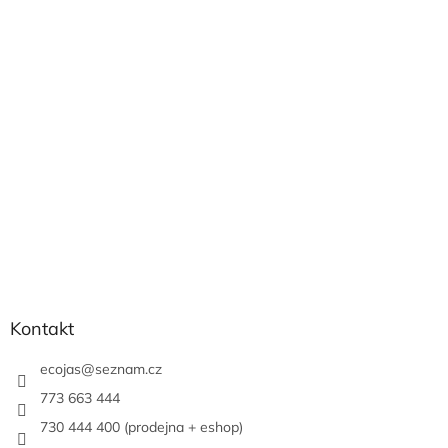
á
p
a
t
í
Kontakt
ecojas
@
seznam.cz
773 663 444
730 444 400 (prodejna + eshop)