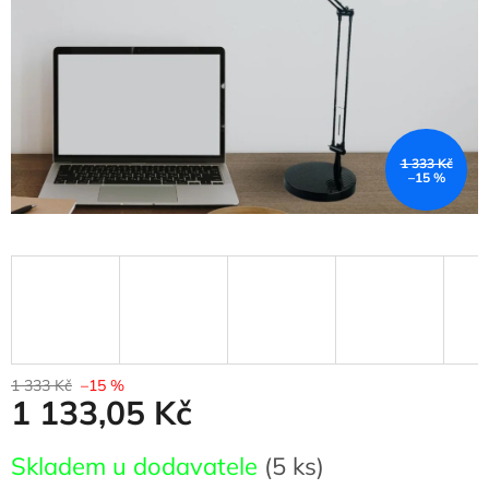
1 333 Kč
–15 %
1 333 Kč
–15 %
1 133,05 Kč
Měrná
Skladem u dodavatele
(5 ks)
cena: