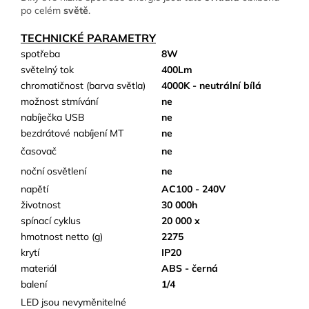
po celém
světě
.
TECHNICKÉ PARAMETRY
spotřeba
8W
světelný tok
400Lm
chromatičnost (barva světla)
4000K - neutrální bílá
možnost stmívání
ne
nabíječka USB
ne
bezdrátové nabíjení MT
ne
časovač
ne
noční osvětlení
ne
napětí
AC100 - 240V
životnost
30 000h
spínací cyklus
20 000 x
hmotnost netto (g)
2275
krytí
IP20
materiál
ABS - černá
balení
1/4
LED jsou nevyměnitelné