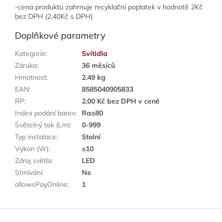
-cena produktu zahrnuje recyklační poplatek v hodnotě 2Kč
bez DPH (2,40Kč s DPH)
Doplňkové parametry
Kategorie
:
Svítidla
Záruka
:
36 měsíců
Hmotnost
:
2.49 kg
EAN
:
8585040905833
RP
:
2.00 Kč bez DPH v ceně
Index podání barev
:
Ra≥80
Světelný tok (Lm)
:
0-999
Typ instalace
:
Stolní
Výkon (W)
:
≤10
Zdroj světla
:
LED
Stmívání
:
Ne
allowsPayOnline
:
1
Z