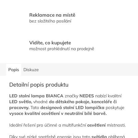
Reklamace na místě
bez složitého posílání
Vidíte, co kupujete
možnost prohlédnutí na prodejně
Popis
Diskuze
Detailní popis produktu
LED stolní lampa BIANCA
značky
NEDES
nabízí kvalitní
LED světlo,
vhodné
do dětského pokoje, kanceláře či
pracovny.
Tato
designová stolní LED lampička
poskytuje
vysoce kvalitní osvětlení v neutrální bílé barvě.
Ideální řešení pro účinné a multifunkční
osvětlení
místnosti.
Díky své nízké spotřebě energie jsou tato
svítidla
oblíbená