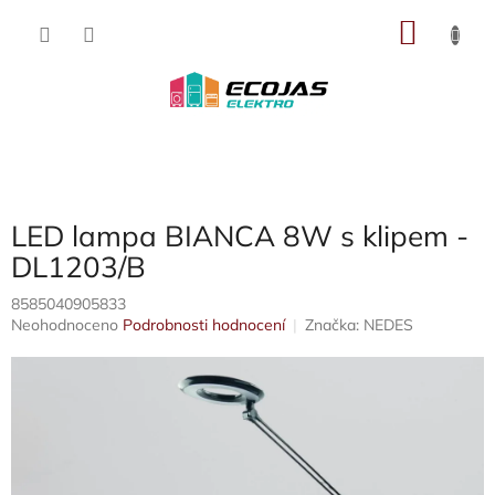
Přejít
NÁKU
na
obsah
KOŠÍK
LED lampa BIANCA 8W s klipem -
DL1203/B
8585040905833
Průměrné
Neohodnoceno
Podrobnosti hodnocení
Značka:
NEDES
hodnocení
produktu
je
0,0
z
5
hvězdiček.