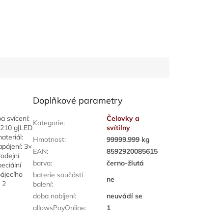
Doplňkové parametry
a svícení:
Čelovky a
Kategorie
:
: 210 g|LED
svítilny
ateriál:
Hmotnost
:
99999.999 kg
apájení: 3×
EAN
:
8592920085615
rodejní
barva
:
černo-žlutá
eciální
pájecího
baterie součástí
ne
 2
balení
:
doba nabíjení
:
neuvádí se
allowsPayOnline
:
1