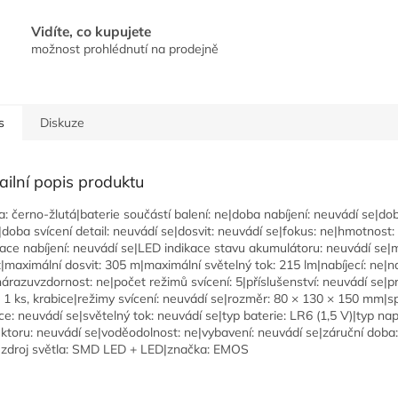
Vidíte, co kupujete
možnost prohlédnutí na prodejně
s
Diskuze
ailní popis produktu
a: černo-žlutá|baterie součástí balení: ne|doba nabíjení: neuvádí se|dob
|doba svícení detail: neuvádí se|dosvit: neuvádí se|fokus: ne|hmotnost
kace nabíjení: neuvádí se|LED indikace stavu akumulátoru: neuvádí se|m
t|maximální dosvit: 305 m|maximální světelný tok: 215 lm|nabíjecí: ne|n
árazuvzdornost: ne|počet režimů svícení: 5|příslušenství: neuvádí se|p
: 1 ks, krabice|režimy svícení: neuvádí se|rozměr: 80 × 130 × 150 mm|sp
ce: neuvádí se|světelný tok: neuvádí se|typ baterie: LR6 (1,5 V)|typ na
ktoru: neuvádí se|voděodolnost: ne|vybavení: neuvádí se|záruční doba:
|zdroj světla: SMD LED + LED|značka: EMOS