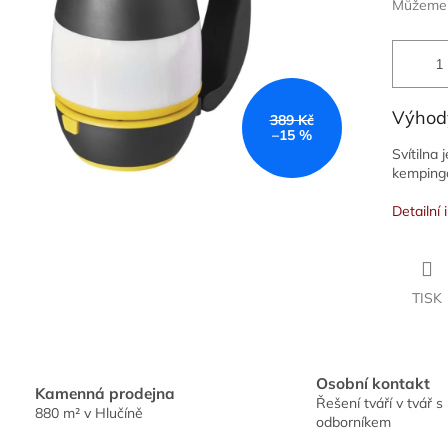
Můžeme d
Výhod
389 Kč
–15 %
Svítilna 
kempingov
Detailní
TISK
Osobní kontakt
Kamenná prodejna
Řešení tváří v tvář s
880 m² v Hlučíně
odborníkem