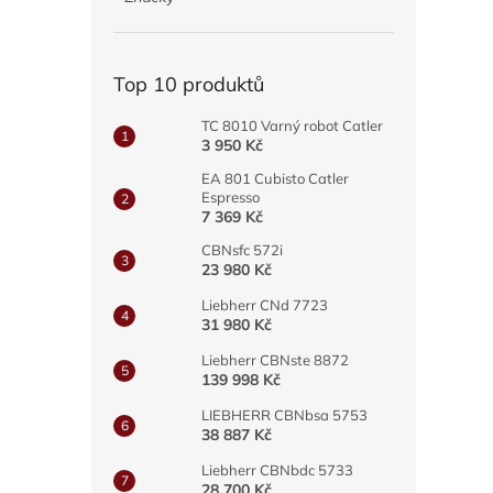
a
n
e
Top 10 produktů
l
TC 8010 Varný robot Catler
3 950 Kč
EA 801 Cubisto Catler
Espresso
7 369 Kč
CBNsfc 572i
23 980 Kč
Liebherr CNd 7723
31 980 Kč
Liebherr CBNste 8872
139 998 Kč
LIEBHERR CBNbsa 5753
38 887 Kč
Liebherr CBNbdc 5733
28 700 Kč