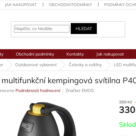
JAK NAKUPOVAT
OBCHODNÍ PODMÍNKY
PODMÍNKY OCH
HLEDAT
ty
Obchodní podmínky
Kontakty
Jak nakupovat
or
Outdoorové vybavení
Čelovky a svítilny
LED multifu
 multifunkční kempingová svítilna P4
né
noceno
Podrobnosti hodnocení
Značka:
EMOS
ení
u
389 Kč
330
Měrná
Skla
cena:
ek.