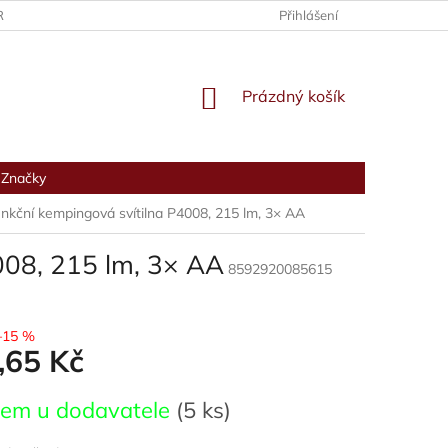
RANY OSOBNÍCH ÚDAJŮ
Přihlášení
NÁKUPNÍ
Prázdný košík
KOŠÍK
Značky
nkční kempingová svítilna P4008, 215 lm, 3× AA
008, 215 lm, 3× AA
8592920085615
–15 %
,65 Kč
dem u dodavatele
(5 ks)