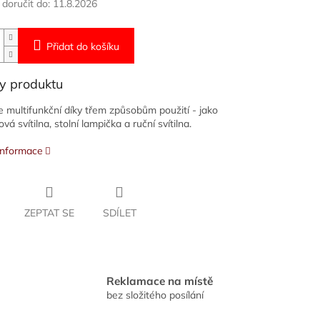
oručit do:
11.8.2026
Přidat do košíku
y produktu
je multifunkční díky třem způsobům použití - jako
á svítilna, stolní lampička a ruční svítilna.
 informace
ZEPTAT SE
SDÍLET
Reklamace na místě
bez složitého posílání