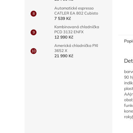
Automatické espresso
CATLER EA 802 Cubisto
7 539 Kč
Kombinovaná chladnička
PCD 3132 ENFX
12 990 Kč
Popi
Americká chladnička PXI
3652 X
21 990 Kč
Det
barv
90 h
indi
plas
AA|n
obal
funk
kone
roky