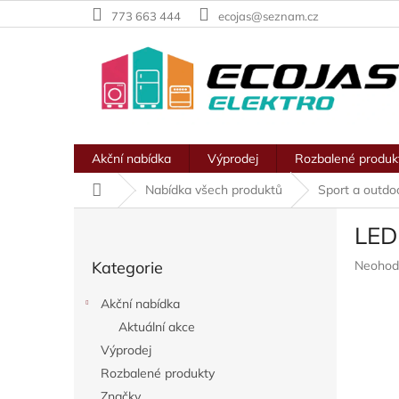
Přejít
773 663 444
ecojas@seznam.cz
na
obsah
Akční nabídka
Výprodej
Rozbalené produk
Domů
Nabídka všech produktů
Sport a outdo
P
LED
o
Přeskočit
s
Průměr
Kategorie
Neohod
kategorie
t
hodnoc
r
produkt
Akční nabídka
a
je
Aktuální akce
n
0,0
z
Výprodej
n
5
í
Rozbalené produkty
hvězdič
p
Značky