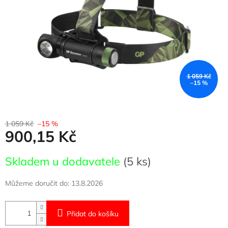
1 059 Kč
–15 %
1 059 Kč
–15 %
900,15 Kč
Měrná
Skladem u dodavatele
(5 ks)
cena:
Můžeme doručit do:
13.8.2026
Přidat do košíku