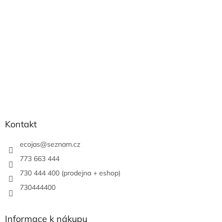
í
Kontakt
ecojas
@
seznam.cz
773 663 444
730 444 400 (prodejna + eshop)
730444400
Informace k nákupu