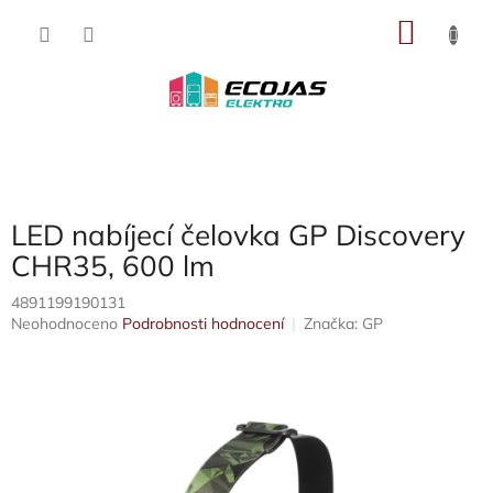
Přejít
NÁKU
na
obsah
KOŠÍK
LED nabíjecí čelovka GP Discovery
CHR35, 600 lm
4891199190131
Průměrné
Neohodnoceno
Podrobnosti hodnocení
Značka:
GP
hodnocení
produktu
je
0,0
z
5
hvězdiček.