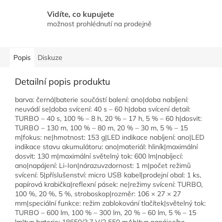
Vidíte, co kupujete
možnost prohlédnutí na prodejně
Popis
Diskuze
Detailní popis produktu
barva: černá|baterie součástí balení: ano|doba nabíjení:
neuvádí se|doba svícení: 40 s – 60 h|doba svícení detail:
TURBO – 40 s, 100 % – 8 h, 20 % – 17 h, 5 % – 60 h|dosvit:
TURBO – 130 m, 100 % – 80 m, 20 % – 30 m, 5 % – 15
m|fokus: ne|hmotnost: 153 g|LED indikace nabíjení: ano|LED
indikace stavu akumulátoru: ano|materiál: hliník|maximální
dosvit: 130 m|maximální světelný tok: 600 lm|nabíjecí:
ano|napájení: Li-Ion|nárazuvzdornost: 1 m|počet režimů
svícení: 5|příslušenství: micro USB kabel|prodejní obal: 1 ks,
papírová krabička|reflexní pásek: ne|režimy svícení: TURBO,
100 %, 20 %, 5 %, stroboskop|rozměr: 106 × 27 × 27
mm|speciální funkce: režim zablokování tlačítek|světelný tok:
TURBO – 600 lm, 100 % – 300 lm, 20 % – 60 lm, 5 % – 15