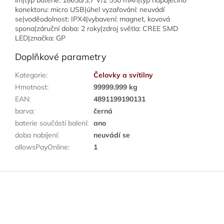
lm|typ baterie: 18650/3,7 V/2 550 mAh|typ napájecího
konektoru: micro USB|úhel vyzařování: neuvádí
se|voděodolnost: IPX4|vybavení: magnet, kovová
spona|záruční doba: 2 roky|zdroj světla: CREE SMD
LED|značka: GP
Doplňkové parametry
Kategorie
:
Čelovky a svítilny
Hmotnost
:
99999.999 kg
EAN
:
4891199190131
barva
:
černá
baterie součástí balení
:
ano
doba nabíjení
:
neuvádí se
allowsPayOnline
:
1
Z
á
p
a
t