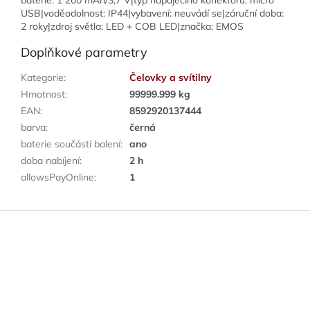
baterie: 1 200 mAh/3,7 V|typ napájecího konektoru: micro
USB|voděodolnost: IP44|vybavení: neuvádí se|záruční doba:
2 roky|zdroj světla: LED + COB LED|značka: EMOS
Doplňkové parametry
Kategorie
:
Čelovky a svítilny
Hmotnost
:
99999.999 kg
EAN
:
8592920137444
barva
:
černá
baterie součástí balení
:
ano
doba nabíjení
:
2 h
allowsPayOnline
:
1
Z
á
p
a
t
í