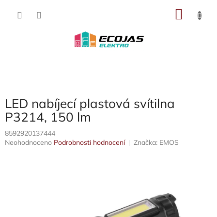
Přejít
NÁKU
na
obsah
KOŠÍK
LED nabíjecí plastová svítilna
P3214, 150 lm
8592920137444
Průměrné
Neohodnoceno
Podrobnosti hodnocení
Značka:
EMOS
hodnocení
produktu
je
0,0
z
5
hvězdiček.