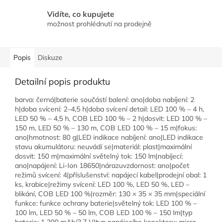
Vidíte, co kupujete
možnost prohlédnutí na prodejně
Popis
Diskuze
Detailní popis produktu
barva: černá|baterie součástí balení: ano|doba nabíjení: 2
h|doba svícení: 2–4,5 h|doba svícení detail: LED 100 % – 4 h,
LED 50 % – 4,5 h, COB LED 100 % – 2 h|dosvit: LED 100 % –
150 m, LED 50 % – 130 m, COB LED 100 % – 15 m|fokus:
ano|hmotnost: 80 g|LED indikace nabíjení: ano|LED indikace
stavu akumulátoru: neuvádí se|materiál: plast|maximální
dosvit: 150 m|maximální světelný tok: 150 lm|nabíjecí:
ano|napájení: Li-Ion 18650|nárazuvzdornost: ano|počet
režimů svícení: 4|příslušenství: napájecí kabel|prodejní obal: 1
ks, krabice|režimy svícení: LED 100 %, LED 50 %, LED –
blikání, COB LED 100 %|rozměr: 130 × 35 × 35 mm|speciální
funkce: funkce ochrany baterie|světelný tok: LED 100 % –
100 lm, LED 50 % – 50 lm, COB LED 100 % – 150 lm|typ