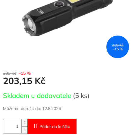
239 Kč
–15 %
239 Kč
–15 %
203,15 Kč
Měrná
Skladem u dodavatele
(5 ks)
cena:
Můžeme doručit do:
12.8.2026
Přidat do košíku