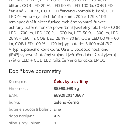
LED + COB LED, LED 100 %, LED 50 %, LED 25 %, LED
blikání, COB LED 25 %, LED 50 %, LED 100 %, COB LED
červená - 100 %, COB LED červená -pomalé blikání, COB
LED červená - rychlé blikání|rozměr: 205 × 125 × 156
mm|speciální funkce: funkce rychlého vypnutí, funkce
ochrany baterie, funkce powerbank|světelný tok: LED + COB
LED – 700 lm, LED 100 % – 600 lm, LED 50 % – 300 lm, LED
25 % – 150 lm, COB LED 25 % – 30 lm, COB LED 50 % – 60
lm, COB LED 100 % – 120 lm|typ baterie: 3 600 mAh/3,7
V|typ napájecího konektoru: USB C|voděodolnost: ano
(IP43)|vybavení: otočný stojánek|záruční doba: 2 roky|zdroj
světla: LED + COB LED (bílá, červená)|značka: EMOS
Doplňkové parametry
Kategorie
:
Čelovky a svítilny
Hmotnost
:
99999.999 kg
EAN
:
8592920140567
barva
:
zeleno-černá
baterie součástí balení
:
ano
doba nabíjení
:
4 h
allowsPayOnline
:
1