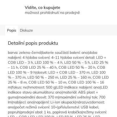
Vidíte, co kupujete
možnost prohlédnutí na prodejně
Popis
Diskuze
Detailní popis produktu
barva: zeleno-černá|baterie součástí balení: ano|doba
nabíjení: 4 h|doba svícení: 4–11 h|doba svícení detail: LED +
COB LED – 3 h, LED 100 % – 4 h, LED 50 % – 5 h, LED 25 %
– 11 h, COB LED 25 % – 40 h, COB LED 50 % – 20 h, COB
LED 100 % – 9 h|dosvit: LED + COB LED – 370 m, LED 100
% – 370 m, LED 50 % – 250 m, LED 25 % – 160 m, COB LED
25 % – 8 m, COB LED 50 % – 10 m, COB LED 100 % – 16
m|fokus: ne|hmotnost: 500 g|LED indikace nabíjení: ano|LED
indikace stavu akumulátoru: ano|materiál: ABS plast +
guma|maximální dosvit: 370 m|maximální světelný tok: 700
lm|nabíjecí: ano|napájení: Li-Ion akupack|nárazuvzdornost:
ano|počet režimů svícení: 10+|příslušenství: USB kabel,
popruh|prodejní obal: 1 ks, papírová krabička|režimy svícení: