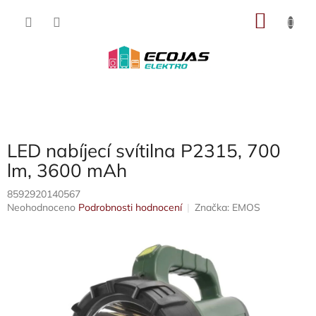
Přejít
NÁKU
na
obsah
KOŠÍK
LED nabíjecí svítilna P2315, 700
lm, 3600 mAh
8592920140567
Průměrné
Neohodnoceno
Podrobnosti hodnocení
Značka:
EMOS
hodnocení
produktu
je
0,0
z
5
hvězdiček.