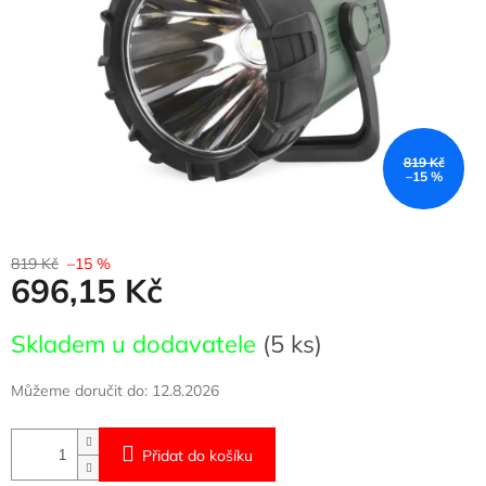
819 Kč
–15 %
819 Kč
–15 %
696,15 Kč
Měrná
Skladem u dodavatele
(5 ks)
cena:
Můžeme doručit do:
12.8.2026
Přidat do košíku