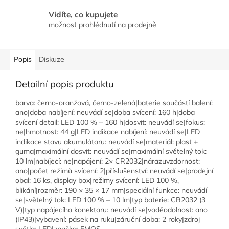
Vidíte, co kupujete
možnost prohlédnutí na prodejně
Popis
Diskuze
Detailní popis produktu
barva: černo-oranžová, černo-zelená|baterie součástí balení:
ano|doba nabíjení: neuvádí se|doba svícení: 160 h|doba
svícení detail: LED 100 % – 160 h|dosvit: neuvádí se|fokus:
ne|hmotnost: 44 g|LED indikace nabíjení: neuvádí se|LED
indikace stavu akumulátoru: neuvádí se|materiál: plast +
guma|maximální dosvit: neuvádí se|maximální světelný tok:
10 lm|nabíjecí: ne|napájení: 2× CR2032|nárazuvzdornost:
ano|počet režimů svícení: 2|příslušenství: neuvádí se|prodejní
obal: 16 ks, display box|režimy svícení: LED 100 %,
blikání|rozměr: 190 × 35 × 17 mm|speciální funkce: neuvádí
se|světelný tok: LED 100 % – 10 lm|typ baterie: CR2032 (3
V)|typ napájecího konektoru: neuvádí se|voděodolnost: ano
(IP43)|vybavení: pásek na ruku|záruční doba: 2 roky|zdroj