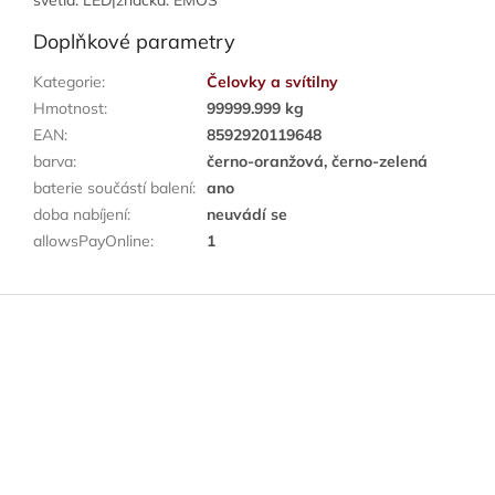
světla: LED|značka: EMOS
Doplňkové parametry
Kategorie
:
Čelovky a svítilny
Hmotnost
:
99999.999 kg
EAN
:
8592920119648
barva
:
černo-oranžová, černo-zelená
baterie součástí balení
:
ano
doba nabíjení
:
neuvádí se
allowsPayOnline
:
1
Z
á
p
a
t
í