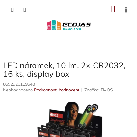
Přejít
NÁKU
na
obsah
KOŠÍK
LED náramek, 10 lm, 2× CR2032,
16 ks, display box
8592920119648
Průměrné
Neohodnoceno
Podrobnosti hodnocení
Značka:
EMOS
hodnocení
produktu
je
0,0
z
5
hvězdiček.