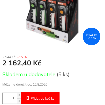
2 544 Kč
–15 %
2 544 Kč
–15 %
2 162,40 Kč
Měrná
Skladem u dodavatele
(5 ks)
cena:
Můžeme doručit do:
12.8.2026
Přidat do košíku