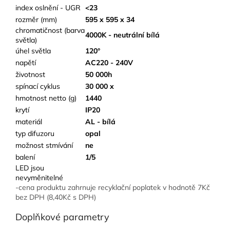
index oslnění - UGR
<23
rozměr (mm)
595 x 595 x 34
chromatičnost (barva
4000K - neutrální bílá
světla)
úhel světla
120°
napětí
AC220 - 240V
životnost
50 000h
spínací cyklus
30 000 x
hmotnost netto (g)
1440
krytí
IP20
materiál
AL - bílá
typ difuzoru
opal
možnost stmívání
ne
balení
1/5
LED jsou
nevyměnitelné
-cena produktu zahrnuje recyklační poplatek v hodnotě 7Kč
bez DPH (8,40Kč s DPH)
Doplňkové parametry