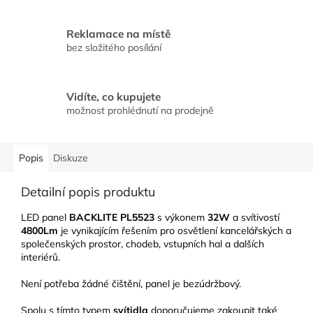
Reklamace na místě
bez složitého posílání
Vidíte, co kupujete
možnost prohlédnutí na prodejně
Popis
Diskuze
Detailní popis produktu
LED panel
BACKLITE
PL5523
s výkonem
32W
a svítivostí
4800Lm
je vynikajícím řešením pro osvětlení kancelářských a
společenských prostor, chodeb, vstupních hal a dalších
interiérů.
Není potřeba žádné čištění, panel je bezúdržbový.
Spolu s tímto typem
svítidla
doporučujeme zakoupit také