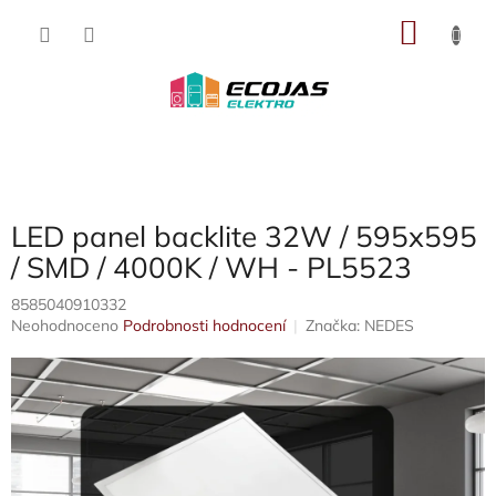
Přejít
NÁKU
na
obsah
KOŠÍK
LED panel backlite 32W / 595x595
/ SMD / 4000K / WH - PL5523
8585040910332
Průměrné
Neohodnoceno
Podrobnosti hodnocení
Značka:
NEDES
hodnocení
produktu
je
0,0
z
5
hvězdiček.