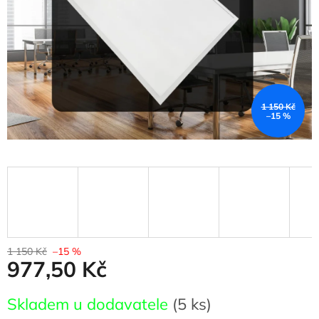
1 150 Kč
–15 %
1 150 Kč
–15 %
977,50 Kč
Měrná
Skladem u dodavatele
(5 ks)
cena: