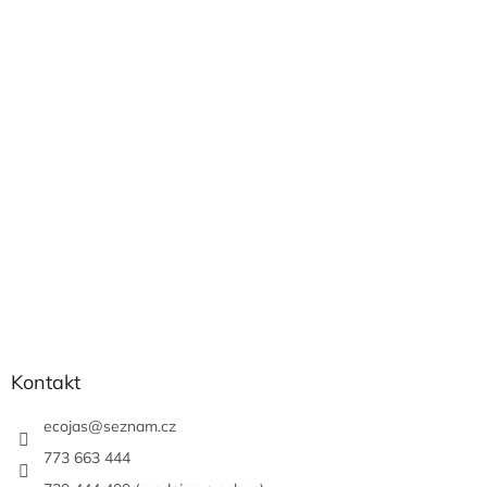
Z
á
p
a
t
í
Kontakt
ecojas
@
seznam.cz
773 663 444