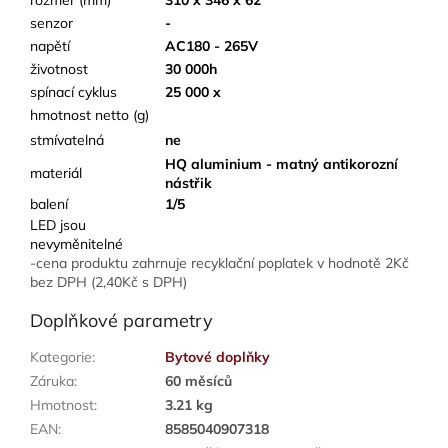
rozměr (mm)
310 x 346 x 62
senzor
-
napětí
AC180 - 265V
životnost
30 000h
spínací cyklus
25 000 x
hmotnost netto (g)
stmívatelná
ne
HQ aluminium - matný antikorozní
materiál
nástřik
balení
1/5
LED jsou
nevyměnitelné
-cena produktu zahrnuje recyklační poplatek v hodnotě 2Kč
bez DPH (2,40Kč s DPH)
Doplňkové parametry
Kategorie
:
Bytové doplňky
Záruka
:
60 měsíců
Hmotnost
:
3.21 kg
EAN
:
8585040907318