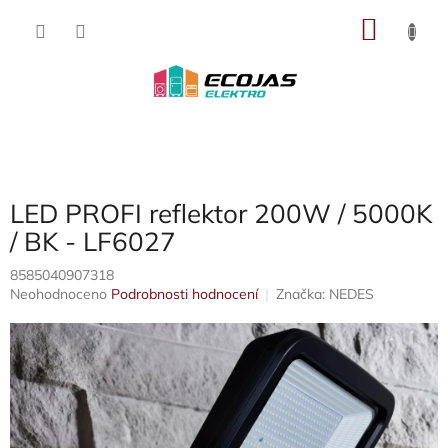
Přejít
NÁKU
na
obsah
KOŠÍK
LED PROFI reflektor 200W / 5000K
/ BK - LF6027
8585040907318
Průměrné
Neohodnoceno
Podrobnosti hodnocení
Značka:
NEDES
hodnocení
produktu
je
0,0
z
5
hvězdiček.