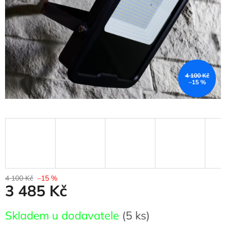
4 100 Kč
–15 %
4 100 Kč
–15 %
3 485 Kč
Měrná
Skladem u dodavatele
(5 ks)
cena: