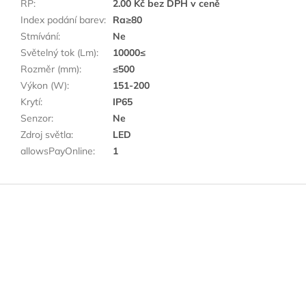
RP
:
2.00 Kč bez DPH v ceně
Index podání barev
:
Ra≥80
Stmívání
:
Ne
Světelný tok (Lm)
:
10000≤
Rozměr (mm)
:
≤500
Výkon (W)
:
151-200
Krytí
:
IP65
Senzor
:
Ne
Zdroj světla
:
LED
allowsPayOnline
:
1
Z
á
p
a
t
í