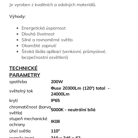
Je vyroben z kvalitních a odolných materiálů.
Výhody
:
Energetická úspornost
Dlouhá životnost
Silné a rovnoměrné světlo
Okamžité zapnutí
Široká škála aplikací (venkovní, průmyslové,
bezpečnostní osvětlení)
TECHNICKÉ
PARAMETRY
spotřeba
200W
Φuse 20300Lm (120°) total
-
světelný tok
24000Lm
krytí
IP65
chromatičnost (barva
5000K - neutrální bílá
světla)
stupeň mechanické
IK08
ochrany
úhel světla
110°