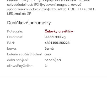
baterie: LR6 (1,5 V)|typ napájecího konektoru: neuvádí
se|voděodolnost: IPX4|vybavení: magnet, kovová
spona|záruční doba: 2 roky|zdroj světla: COB LED + CREE
LED|značka: GP
Doplňkové parametry
Kategorie
:
Čelovky a svítilny
Hmotnost
:
99999.999 kg
EAN
:
4891199190223
barva
:
černá
baterie součástí balení
:
ano
doba nabíjení
:
nenabíjecí
allowsPayOnline
:
1
Z
á
p
a
t
í