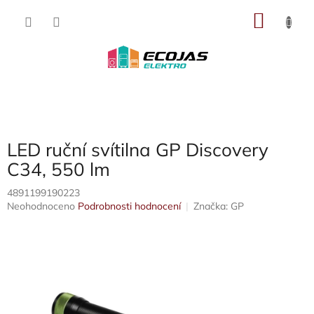
Přejít
NÁKU
na
obsah
KOŠÍK
LED ruční svítilna GP Discovery
C34, 550 lm
4891199190223
Průměrné
Neohodnoceno
Podrobnosti hodnocení
Značka:
GP
hodnocení
produktu
je
0,0
z
5
hvězdiček.