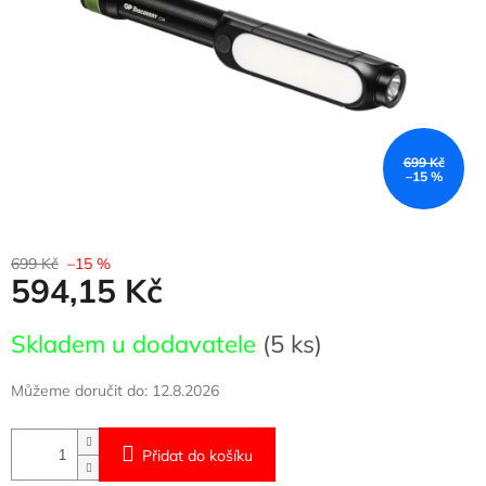
699 Kč
–15 %
699 Kč
–15 %
594,15 Kč
Měrná
Skladem u dodavatele
(5 ks)
cena:
Můžeme doručit do:
12.8.2026
Přidat do košíku