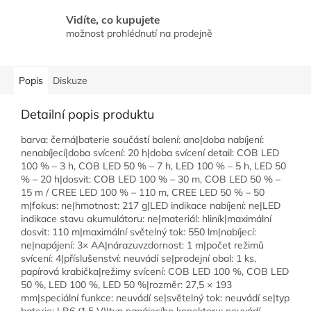
Vidíte, co kupujete
možnost prohlédnutí na prodejně
Popis
Diskuze
Detailní popis produktu
barva: černá|baterie součástí balení: ano|doba nabíjení:
nenabíjecí|doba svícení: 20 h|doba svícení detail: COB LED
100 % – 3 h, COB LED 50 % – 7 h, LED 100 % – 5 h, LED 50
% – 20 h|dosvit: COB LED 100 % – 30 m, COB LED 50 % –
15 m / CREE LED 100 % – 110 m, CREE LED 50 % – 50
m|fokus: ne|hmotnost: 217 g|LED indikace nabíjení: ne|LED
indikace stavu akumulátoru: ne|materiál: hliník|maximální
dosvit: 110 m|maximální světelný tok: 550 lm|nabíjecí:
ne|napájení: 3× AA|nárazuvzdornost: 1 m|počet režimů
svícení: 4|příslušenství: neuvádí se|prodejní obal: 1 ks,
papírová krabička|režimy svícení: COB LED 100 %, COB LED
50 %, LED 100 %, LED 50 %|rozměr: 27,5 × 193
mm|speciální funkce: neuvádí se|světelný tok: neuvádí se|typ