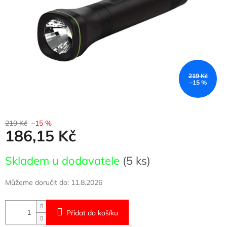
219 Kč
–15 %
219 Kč
–15 %
186,15 Kč
Měrná
Skladem u dodavatele
(5 ks)
cena:
Můžeme doručit do:
11.8.2026
Přidat do košíku