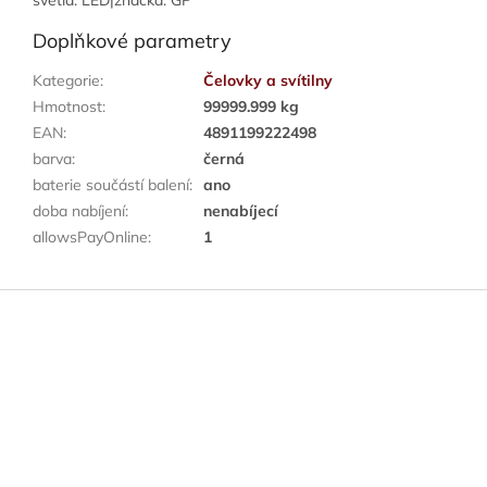
světla: LED|značka: GP
Doplňkové parametry
Kategorie
:
Čelovky a svítilny
Hmotnost
:
99999.999 kg
EAN
:
4891199222498
barva
:
černá
baterie součástí balení
:
ano
doba nabíjení
:
nenabíjecí
allowsPayOnline
:
1
Z
á
p
a
t
í