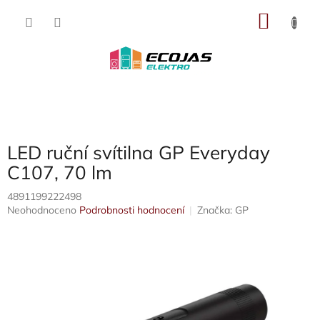
Přejít
NÁKU
na
obsah
KOŠÍK
LED ruční svítilna GP Everyday
C107, 70 lm
4891199222498
Průměrné
Neohodnoceno
Podrobnosti hodnocení
Značka:
GP
hodnocení
produktu
je
0,0
z
5
hvězdiček.