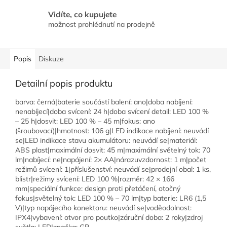
Vidíte, co kupujete
možnost prohlédnutí na prodejně
Popis
Diskuze
Detailní popis produktu
barva: černá|baterie součástí balení: ano|doba nabíjení:
nenabíjecí|doba svícení: 24 h|doba svícení detail: LED 100 %
– 25 h|dosvit: LED 100 % – 45 m|fokus: ano
(šroubovací)|hmotnost: 106 g|LED indikace nabíjení: neuvádí
se|LED indikace stavu akumulátoru: neuvádí se|materiál:
ABS plast|maximální dosvit: 45 m|maximální světelný tok: 70
lm|nabíjecí: ne|napájení: 2× AA|nárazuvzdornost: 1 m|počet
režimů svícení: 1|příslušenství: neuvádí se|prodejní obal: 1 ks,
blistr|režimy svícení: LED 100 %|rozměr: 42 × 166
mm|speciální funkce: design proti přetáčení, otočný
fokus|světelný tok: LED 100 % – 70 lm|typ baterie: LR6 (1,5
V)|typ napájecího konektoru: neuvádí se|voděodolnost:
IPX4|vybavení: otvor pro poutko|záruční doba: 2 roky|zdroj