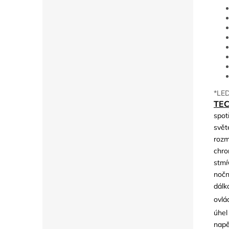
*LED
TE
spot
svět
rozm
chro
stmí
nočn
dálk
ovlá
úhel
napě