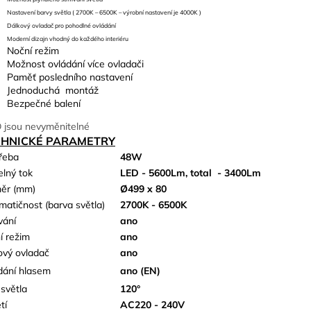
Nastavení barvy světla ( 2700K – 6500K – výrobní nastavení je 4000K )
Dálkový ovladač pro pohodlné ovládání
Moderní dizajn vhodný do každého interiéru
Noční režim
Možnost ovládání více ovladači
Paměť posledního nastavení
Jednoduchá montáž
Bezpečné balení
 jsou nevyměnitelné
CHNICKÉ PARAMETRY
řeba
48W
elný tok
LED - 5600Lm, total
- 3400Lm
ěr (mm)
Ø499 x 80
matičnost (barva světla)
2700K - 6500K
vání
ano
í režim
ano
ový ovladač
ano
dání hlasem
ano (EN)
 světla
120°
tí
AC220 - 240V