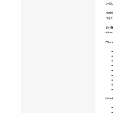
svít
Nabí
zapn
Svít
Příkaz
Příkazy
Klíčové 