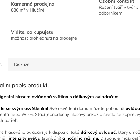
Osobní kontakt
Kamenná prodejna
Řešení tváří v tvář s
880 m² v Hlučíně
odborníkem
Vidíte, co kupujete
možnost prohlédnutí na prodejně
s
Diskuze
ailní popis produktu
ligentní hlasem ovládaná svítilna s dálkovým ovladačem
te se svým osvětlením!
Své osvětlení doma můžete pohodlně
ovláda
tentů nebo Wi-Fi.
Stačí jednoduchý hlasový příkaz a světlo se zapne, v
ch potřeb.
ě hlasového ovládání je k dispozici také
dálkový ovladač,
který umož
mů),
intenzity světla
(stmívání)
a nočního režimu.
Disponuje možností 