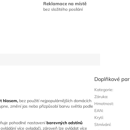
Reklamace na místě
bez složitého posílání
Doplňkové pa
Kategorie
:
Záruka
:
t hlasem,
bez použití nejpopulárnějších domácích
Hmotnost
:
ypne, změní jas nebo přizpůsobí barvu světla podle
EAN
:
Krytí
:
ňuje pohodlné nastavení
barevných
odstínů
Stmívání
:
ovládání více ovladači, zároveň lze ovládat více