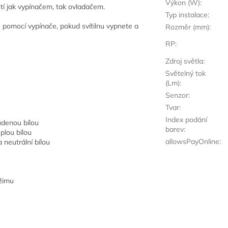
Výkon (W)
:
utí jak vypínačem, tak ovladačem.
Typ instalace
:
a
pomocí vypínače, pokud svítilnu vypnete a
Rozměr (mm)
:
RP
:
Zdroj světla
:
Světelný tok
(Lm)
:
Senzor
:
Tvar
:
Index podání
udenou bílou
barev
:
plou bílou
allowsPayOnline
:
 neutrální bílou
ežimu