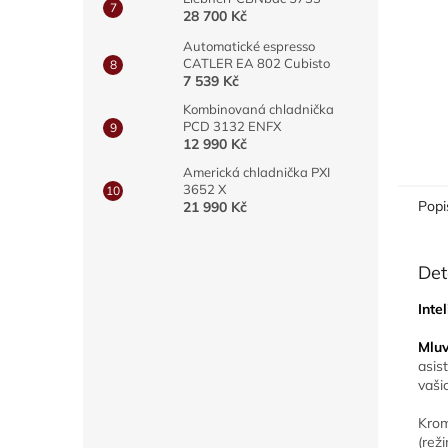
28 700 Kč
Automatické espresso
CATLER EA 802 Cubisto
7 539 Kč
Kombinovaná chladnička
PCD 3132 ENFX
12 990 Kč
Americká chladnička PXI
3652 X
Popi
21 990 Kč
Det
Inte
Mluv
asis
vaši
Krom
(reži