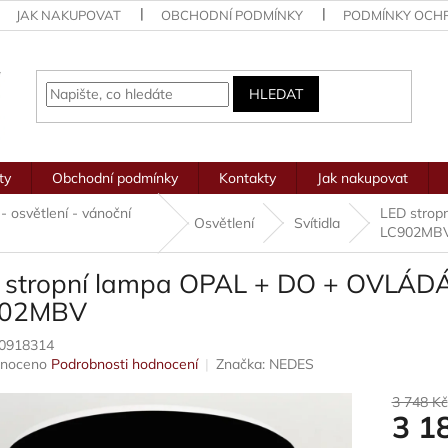
JAK NAKUPOVAT
OBCHODNÍ PODMÍNKY
PODMÍNKY OCH
HLEDAT
ty
Obchodní podmínky
Kontakty
Jak nakupovat
 - osvětlení - vánoční
LED stro
Osvětlení
Svítidla
LC902MB
 stropní lampa OPAL + DO + OVLÁ
902MBV
0918314
né
noceno
Podrobnosti hodnocení
Značka:
NEDES
ení
u
3 748 Kč
3 1