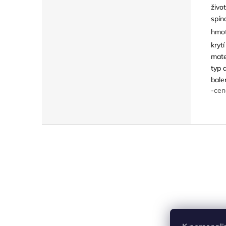
živo
spín
hmot
krytí
mate
typ 
bale
-cen
Z
á
p
a
t
í