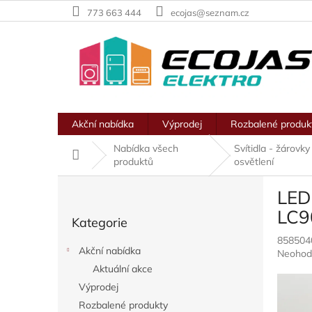
Přejít
773 663 444
ecojas@seznam.cz
na
obsah
Akční nabídka
Výprodej
Rozbalené produk
Nabídka všech
Svítidla - žárovky
Domů
produktů
osvětlení
P
LED
o
Přeskočit
s
LC
Kategorie
kategorie
t
858504
r
Akční nabídka
Průměr
Neohod
a
hodnoc
Aktuální akce
n
produkt
Výprodej
n
je
í
Rozbalené produkty
0,0