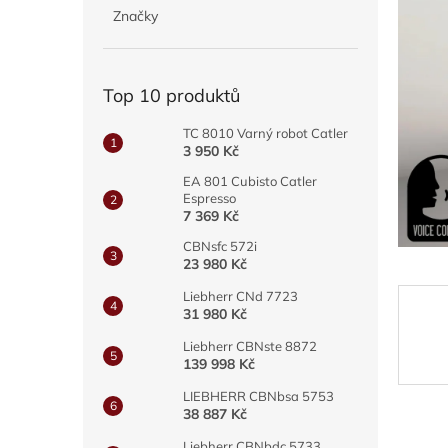
p
z
Značky
5
a
hvězdič
n
e
Top 10 produktů
l
TC 8010 Varný robot Catler
3 950 Kč
EA 801 Cubisto Catler
Espresso
7 369 Kč
CBNsfc 572i
23 980 Kč
Liebherr CNd 7723
31 980 Kč
Liebherr CBNste 8872
139 998 Kč
LIEBHERR CBNbsa 5753
38 887 Kč
Liebherr CBNbdc 5733