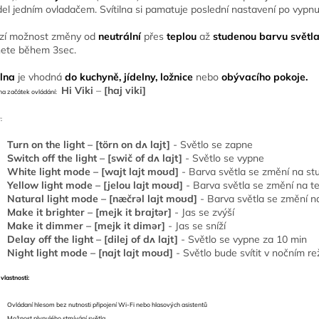
idel jedním ovladačem.
Svítilna si pamatuje poslední nastavení po vypn
zí možnost změny od
neutrální
přes
teplou
až
studenou barvu světl
ete během 3sec.
ilna
je vhodná
do kuchyně, jídelny, ložnice
nebo
obývacího pokoje.
Hi Viki
–
[haj viki]
 na začátek ovládání:
:
Turn on the light – [törn on dʌ lajt]
- Světlo se zapne
Switch off the light – [swič of dʌ lajt]
- Světlo se vypne
White light mode – [wajt lajt moʊd]
- Barva světla se změní na st
Yellow light mode – [jelou lajt moʊd]
- Barva světla se změní na te
Natural light mode – [næčrəl lajt moʊd]
- Barva světla se změní na
Make it brighter – [mejk it brajtər]
- Jas se zvýší
Make it dimmer – [mejk it dimər]
- Jas se sníží
Delay off the light – [dilej of dʌ lajt]
- Světlo se vypne za 10 min
Night light mode – [najt lajt moʊd]
- Světlo bude svítit v nočním r
vlastnosti:
Ovládaní hlesom bez nutnosti připojení Wi-Fi nebo hlasových asistentů
Možnost plynulého stmívání světla