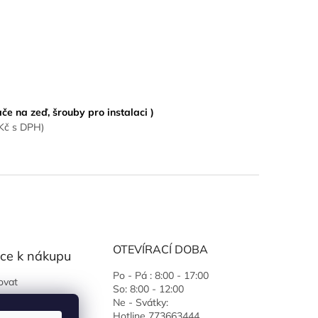
ače na zeď, šrouby pro instalaci )
0Kč s DPH)
OTEVÍRACÍ DOBA
ce k nákupu
Po - Pá : 8:00 - 17:00
ovat
So: 8:00 - 12:00
 podmínky
Ne - Svátky:
Hotline 773663444
ochrany osobních