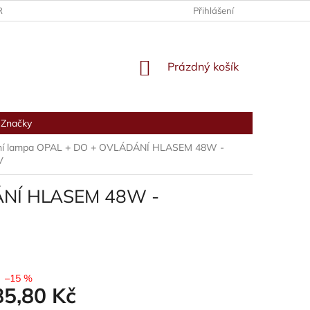
RANY OSOBNÍCH ÚDAJŮ
Přihlášení
NÁKUPNÍ
Prázdný košík
KOŠÍK
Značky
pní lampa OPAL + DO + OVLÁDÁNÍ HLASEM 48W -
V
DÁNÍ HLASEM 48W -
–15 %
85,80 Kč