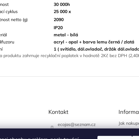
tnost
30 000h
ací cyklus
25 000 x
nost netto (g)
2090
IP20
riál
metal - bílá
difuzoru
acryl - opal + barva lemu černá / zlatá
ní
1 ( svítidlo, dál.ovladač, držák dál.ovlad
a produktu zahrnuje recyklační poplatek v hodnotě 2Kč bez DPH (2,4
Kontakt
Informa
Jak nakup
ecojas
@
seznam.cz
Obchodní
773 663 444
Podmínky 