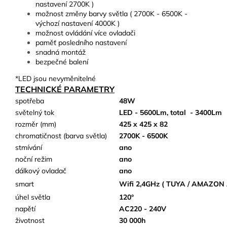
nastavení 2700K )
možnost změny barvy světla ( 2700K - 6500K -
výchozí nastavení 4000K )
možnost ovládání více ovladači
paměť posledního nastavení
snadná montáž
bezpečné balení
*LED jsou nevyměnitelné
TECHNICKÉ PARAMETRY
spotřeba
48W
světelný tok
LED - 5600Lm, total
- 3400Lm
rozměr (mm)
425 x 425 x 82
chromatičnost (barva světla)
2700K - 6500K
stmívání
ano
noční režim
ano
dálkový ovladač
ano
smart
Wifi 2,4GHz ( TUYA / AMAZON 
úhel světla
120°
napětí
AC220 - 240V
životnost
30 000h