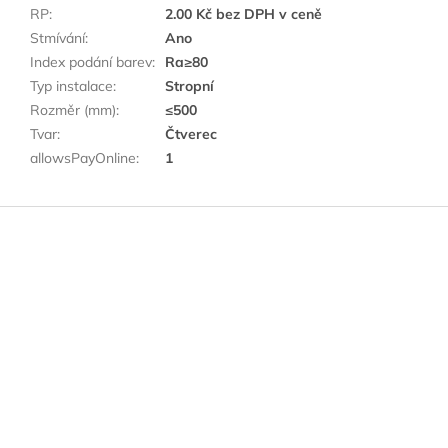
RP
:
2.00 Kč bez DPH v ceně
Stmívání
:
Ano
Index podání barev
:
Ra≥80
Typ instalace
:
Stropní
Rozměr (mm)
:
≤500
Tvar
:
Čtverec
allowsPayOnline
:
1
Z
á
p
a
t
í