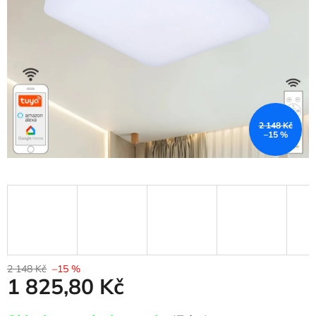
hvězdiček.
2 148 Kč
–15 %
2 148 Kč
–15 %
1 825,80 Kč
Měrná