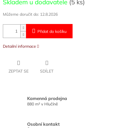
Skladem u dodavatele
(5 ks)
cena:
Můžeme doručit do:
12.8.2026
Přidat do košíku
Detailní informace
ZEPTAT SE
SDÍLET
Kamenná prodejna
880 m² v Hlučíně
Osobní kontakt