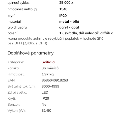
spínací cyklus
25 000 x
hmotnost netto (g)
1540
krytí
IP20
materiál
metal - bílá
typ difuzoru
acryl - opal
balení
1 ( svítidlo, dál.ovladač, držák
-cena produktu zahrnuje recyklační poplatek v hodnotě 2Kč
bez DPH (2,40Kč s DPH)
Doplňkové parametry
Kategorie
:
Svítidla
Záruka
:
36 měsíců
Hmotnost
:
1.97 kg
EAN
:
8585040918253
Světelný tok (Lm)
:
3000-4999
Zdroj světla
:
LED
Krytí
:
IP20
Senzor
:
Ne
Výkon (W)
:
31-50