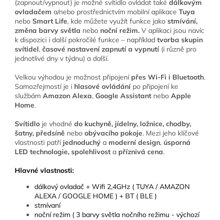
(zapnout/vypnout) je možné svítidlo ovládat také
dálkovým
ovladačem
a/nebo prostřednictvím mobilní aplikace
Tuya
nebo
Smart Life
, kde můžete využít funkce jako
stmívání,
změna barvy světla
nebo
noční režim.
V aplikaci jsou navíc
k dispozici i další pokročilé funkce – například
tvorba skupin
svítidel
,
časové nastavení zapnutí a vypnutí
(i různě pro
jednotlivé dny v týdnu) a další.
Velkou výhodou je možnost připojení
přes Wi-Fi i Bluetooth
.
Samozřejmostí je i
hlasové ovládání
po připojení ke
službám
Amazon Alexa
,
Google Assistant
nebo
Apple
Home
.
Svítidlo
je vhodné
do kuchyně, jídelny, ložnice, chodby,
šatny, předsíně
nebo
obývacího pokoje
. Mezi jeho klíčové
vlastnosti patří
jednoduchý
a
moderní
design
,
úsporná
LED technologie,
spolehlivost
a
příznivá cena
.
Hlavné vlastnosti:
dálkový ovladač + Wifi 2,4GHz ( TUYA / AMAZON
ALEXA / GOOGLE HOME ) + BT ( BLE )
stmívaní
noční režim ( 3 barvy světla nočního režimu - výchozí