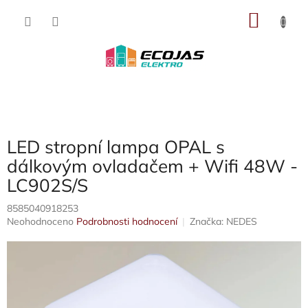
Přejít
NÁKU
na
obsah
KOŠÍK
LED stropní lampa OPAL s
dálkovým ovladačem + Wifi 48W -
LC902S/S
8585040918253
Průměrné
Neohodnoceno
Podrobnosti hodnocení
Značka:
NEDES
hodnocení
produktu
je
0,0
z
5