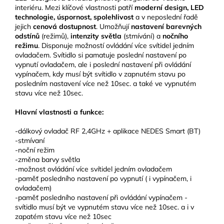
interiéru. Mezi klíčové vlastnosti patří
moderní design, LED
technologie, úspornost, spolehlivost
a v neposlední řadě
jejich
cenová dostupnost
. Umožňují
nastavení barevných
odstínů
(režimů),
intenzity světla
(stmívání) a
nočního
režimu
. Disponuje možností ovládání více svítidel jedním
ovladačem. Svítidlo si pamatuje poslední nastavení po
vypnutí ovladačem, ale i poslední nastavení při ovládání
vypínačem, kdy musí být svítidlo v zapnutém stavu po
posledním nastavení více než 10sec. a také ve vypnutém
stavu více než 10sec.
Hlavní vlastnosti a funkce:
-dálkový ovladač RF 2,4GHz + aplikace NEDES Smart (BT)
-stmívaní
-noční režim
-změna barvy světla
-možnost ovládání více svítidel jedním ovladačem
-paměť posledního nastavení po vypnutí ( i vypínačem, i
ovladačem)
-paměť posledního nastavení při ovládání vypínačem -
svítidlo musí být ve vypnutém stavu více než 10sec. a i v
zapatém stavu více než 10sec