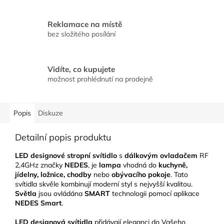
Reklamace na místě
bez složitého posílání
Vidíte, co kupujete
možnost prohlédnutí na prodejně
Popis
Diskuze
Detailní popis produktu
LED designové stropní svítidlo
s
dálkovým ovladačem
RF
2,4GHz značky
NEDES
, je
lampa
vhodná do
kuchyně,
jídelny, ložnice, chodby
nebo
obývacího pokoje
. Tato
svítidla skvěle kombinují moderní styl s nejvyšší kvalitou.
Světla
jsou ovládána
SMART
technologii pomocí aplikace
NEDES Smart
.
LED designová svítidla
přidávají eleganci do Vašeho