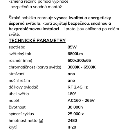
-změna režimů pomocí vypínače
-bezpečná a snadná montáž
Široká nabídka zahrnuje
vysoce kvalitní a energeticky
úsporná svítidla
, která zajišťují
bezpečnou, snadnou a
bezproblémovou instalaci
– i proto jsou oblíbená po celém
světě.
TECHNICKÉ PARAMETRY
spotřeba
85W
světelný tok
6800Lm
rozměr (mm)
600x300x65
chromatičnost (barva světla)
3000K - 6500K
stmívání
ano
noční režim
ano
dálkový ovladač
RF 2,4GHz
úhel světla
180°
napětí
AC160 - 265V
životnost
30 000h
spínací cyklus
25 000 x
hmotnost netto (g)
2480
krytí
IP20