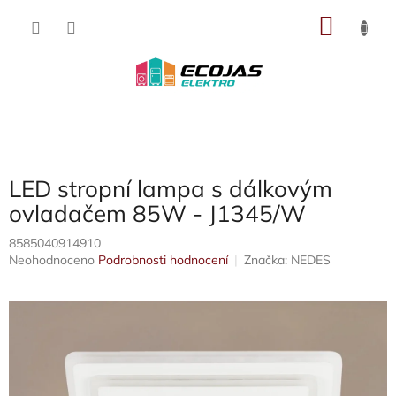
Přejít
NÁKU
na
obsah
KOŠÍK
LED stropní lampa s dálkovým
ovladačem 85W - J1345/W
8585040914910
Průměrné
Neohodnoceno
Podrobnosti hodnocení
Značka:
NEDES
hodnocení
produktu
je
0,0
z
5
hvězdiček.