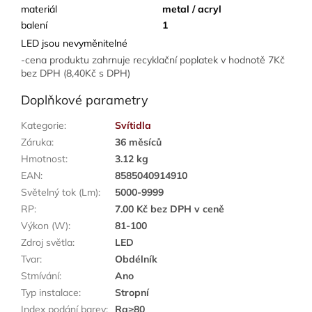
materiál
metal / acryl
balení
1
LED jsou nevyměnitelné
-cena produktu zahrnuje recyklační poplatek v hodnotě 7Kč
bez DPH (8,40Kč s DPH)
Doplňkové parametry
Kategorie
:
Svítidla
Záruka
:
36 měsíců
Hmotnost
:
3.12 kg
EAN
:
8585040914910
Světelný tok (Lm)
:
5000-9999
RP
:
7.00 Kč bez DPH v ceně
Výkon (W)
:
81-100
Zdroj světla
:
LED
Tvar
:
Obdélník
Stmívání
:
Ano
Typ instalace
:
Stropní
Index podání barev
:
Ra≥80