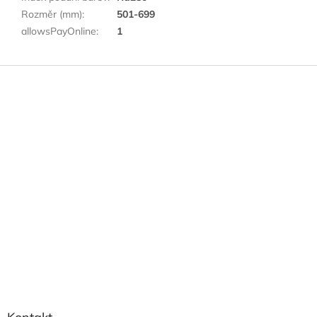
Rozměr (mm)
:
501-699
allowsPayOnline
:
1
Z
á
p
a
t
í