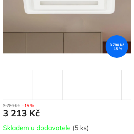
3 780 Kč
–15 %
3 780 Kč
–15 %
3 213 Kč
Měrná
Skladem u dodavatele
(5 ks)
cena: