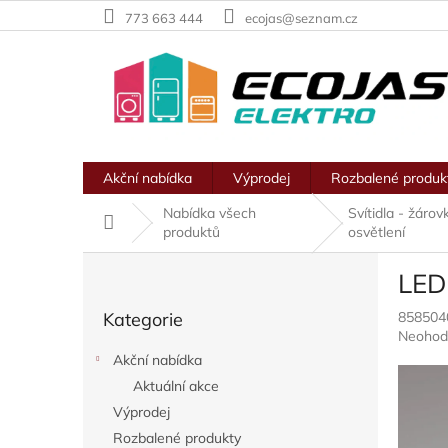
Přejít
773 663 444
ecojas@seznam.cz
na
obsah
Akční nabídka
Výprodej
Rozbalené produk
Nabídka všech
Svítidla - žárov
Domů
produktů
osvětlení
P
LED
o
Přeskočit
s
Kategorie
858504
kategorie
t
Průměr
Neohod
r
hodnoc
Akční nabídka
a
produkt
Aktuální akce
n
je
0,0
Výprodej
n
z
í
Rozbalené produkty