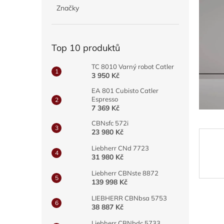
5
p
Značky
hvězdič
a
n
e
Top 10 produktů
l
TC 8010 Varný robot Catler
3 950 Kč
EA 801 Cubisto Catler
Espresso
7 369 Kč
CBNsfc 572i
23 980 Kč
Liebherr CNd 7723
31 980 Kč
Liebherr CBNste 8872
139 998 Kč
LIEBHERR CBNbsa 5753
38 887 Kč
Liebherr CBNbdc 5733