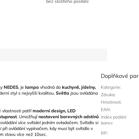
bez složitého posílání
Doplňkové pa
ky
NEDES
, je
lampa
vhodná do
kuchyně, jídelny,
Kategorie
:
erní styl s nejvyšší kvalitou.
Světla
jsou ovládána
Záruka
:
Hmotnost
:
EAN
:
 vlastnosti patří
moderní design, LED
stupnost
. Umožňují
nastavení barevných odstínů
Index podání
ovládání více svítidel jedním ovladačem. Svítidlo si
barev
:
při ovládání vypínačem, kdy musí být svítidlo v
RP
:
m stavu více než 10sec.