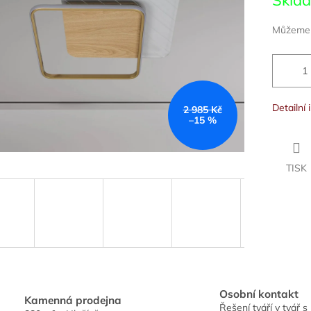
Skla
cena:
ek.
Můžeme d
Detailní
2 985 Kč
–15 %
TISK
Osobní kontakt
Kamenná prodejna
Řešení tváří v tvář s