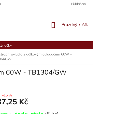
RANY OSOBNÍCH ÚDAJŮ
Přihlášení
NÁKUPNÍ
Prázdný košík
KOŠÍK
Značky
tropní svítidlo s dálkovým ovladačem 60W -
304/GW
ačem 60W - TB1304/GW
–15 %
37,25 Kč