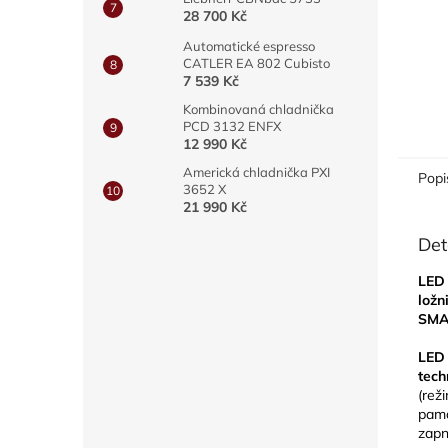
28 700 Kč
Automatické espresso
CATLER EA 802 Cubisto
7 539 Kč
Kombinovaná chladnička
PCD 3132 ENFX
12 990 Kč
Americká chladnička PXI
Popi
3652 X
21 990 Kč
Det
LED 
ložn
SM
LED 
tech
(reži
pama
zapn