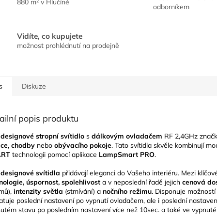
880 m² v Hlučíně
odborníkem
Vidíte, co kupujete
možnost prohlédnutí na prodejně
s
Diskuze
ailní popis produktu
designové stropní svítidlo
s
dálkovým ovladačem
RF 2,4GHz znač
ice, chodby
nebo
obývacího pokoje
. Tato svítidla skvěle kombinují mod
ART
technologii pomocí aplikace
LampSmart PRO
.
designové svítidla
přidávají eleganci do Vašeho interiéru. Mezi klíčové
nologie, úspornost, spolehlivost
a v neposlední řadě jejich
cenová do
mů),
intenzity světla
(stmívání) a
nočního režimu
. Disponuje možností 
tuje poslední nastavení po vypnutí ovladačem, ale i poslední nastavení 
utém stavu po posledním nastavení více než 10sec. a také ve vypnuté