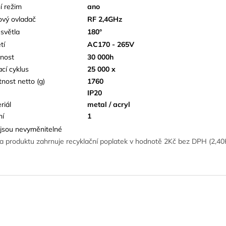
í režim
ano
ový ovladač
RF 2,4GHz
 světla
180°
tí
AC170 - 265V
tnost
30 000h
ací cyklus
25 000 x
nost netto (g)
1760
IP20
riál
metal / acryl
ní
1
jsou nevyměnitelné
a produktu zahrnuje recyklační poplatek v hodnotě 2Kč bez DPH (2,4