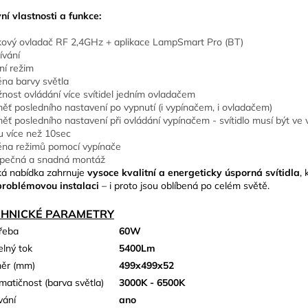
ní vlastnosti a funkce:
kový ovladač RF 2,4GHz + aplikace LampSmart Pro (BT)
ívání
ní režim
na barvy světla
nost ovládání více svítidel jedním ovladačem
ěť posledního nastavení po vypnutí (i vypínačem, i ovladačem)
ěť posledního nastavení při ovládání vypínačem - svítidlo musí být v
u více než 10sec
na režimů pomocí vypínače
pečná a snadná montáž
ká nabídka zahrnuje
vysoce kvalitní a energeticky úsporná svítidla
, 
roblémovou instalaci
– i proto jsou oblíbená po celém světě.
CHNICKÉ PARAMETRY
řeba
60W
elný tok
5400Lm
ěr (mm)
499x499x52
matičnost (barva světla)
3000K - 6500K
vání
ano