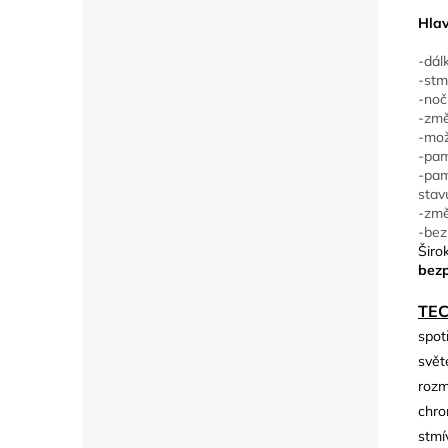
Hlav
-dál
-stm
-noč
-změ
-mož
-pam
-pam
stav
-změ
-bez
Širo
bezp
TE
spot
svět
rozm
chro
stmí