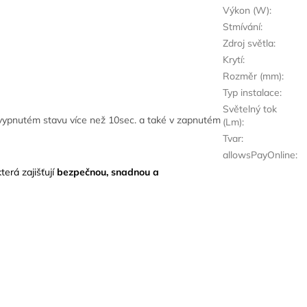
Výkon (W)
:
Stmívání
:
Zdroj světla
:
Krytí
:
Rozměr (mm)
:
Typ instalace
:
Světelný tok
e vypnutém stavu více než 10sec. a také v zapnutém
(Lm)
:
Tvar
:
allowsPayOnline
:
která zajišťují
bezpečnou, snadnou a