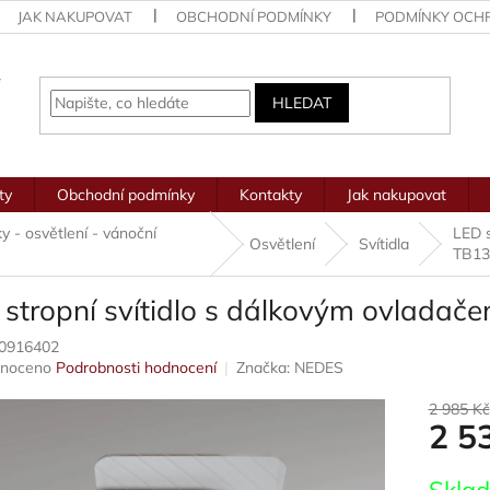
JAK NAKUPOVAT
OBCHODNÍ PODMÍNKY
PODMÍNKY OCH
HLEDAT
ty
Obchodní podmínky
Kontakty
Jak nakupovat
ky - osvětlení - vánoční
LED s
Osvětlení
Svítidla
TB1
 stropní svítidlo s dálkovým ovlad
0916402
né
noceno
Podrobnosti hodnocení
Značka:
NEDES
ení
u
2 985 Kč
2 5
Měrná