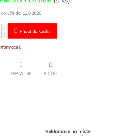
dem u dodavatele
(5 ks)
oručit do:
12.8.2026
Přidat do košíku
 informace
ZEPTAT SE
SDÍLET
Reklamace na místě