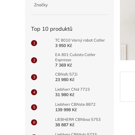
hvězdič
p
Značky
a
n
e
Top 10 produktů
l
TC 8010 Varný robot Catler
3 950 Kč
EA 801 Cubisto Catler
Espresso
7 369 Kč
CBNsfc 572i
23 980 Kč
Liebherr CNd 7723
31 980 Kč
Liebherr CBNste 8872
139 998 Kč
LIEBHERR CBNbsa 5753
38 887 Kč
Liebherr CBNbdc 5733