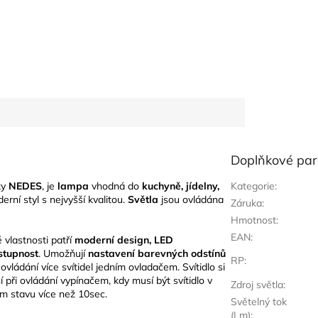
Doplňkové pa
ky
NEDES
, je
lampa
vhodná do
kuchyně, jídelny,
Kategorie
:
erní styl s nejvyšší kvalitou.
Světla
jsou ovládána
Záruka
:
Hmotnost
:
EAN
:
 vlastnosti patří
moderní design, LED
stupnost
. Umožňují
nastavení barevných odstínů
RP
:
ovládání více svítidel jedním ovladačem. Svítidlo si
při ovládání vypínačem, kdy musí být svítidlo v
Zdroj světla
:
m stavu více než 10sec.
Světelný tok
(Lm)
: