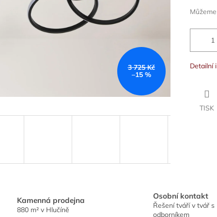
ek.
Můžeme d
Detailní
3 725 Kč
–15 %
TISK
Osobní kontakt
Kamenná prodejna
Řešení tváří v tvář s
880 m² v Hlučíně
odborníkem