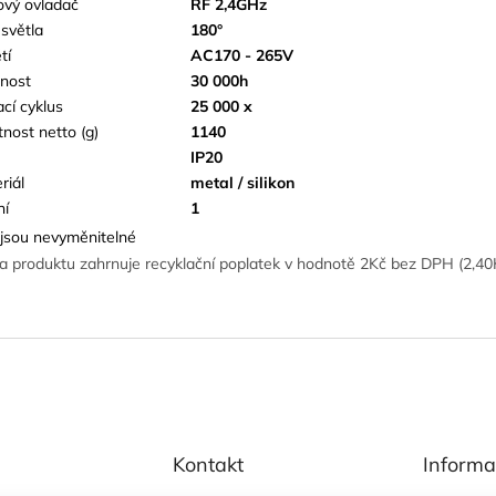
ový ovladač
RF 2,4GHz
 světla
180°
tí
AC170 - 265V
tnost
30 000h
ací cyklus
25 000 x
nost netto (g)
1140
IP20
riál
metal / silikon
ní
1
jsou nevyměnitelné
a produktu zahrnuje recyklační poplatek v hodnotě 2Kč bez DPH (2,4
Kontakt
Informa