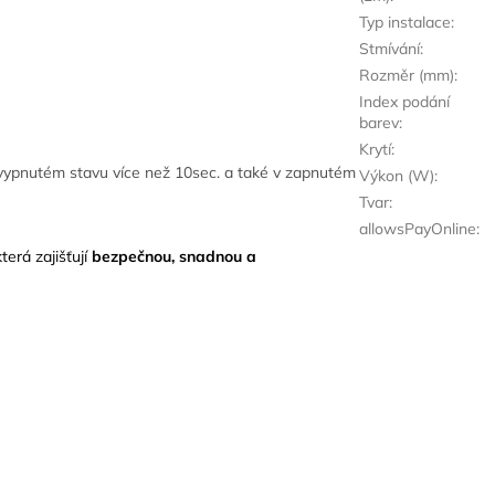
Typ instalace
:
Stmívání
:
Rozměr (mm)
:
Index podání
barev
:
Krytí
:
e vypnutém stavu více než 10sec. a také v zapnutém
Výkon (W)
:
Tvar
:
allowsPayOnline
:
která zajišťují
bezpečnou, snadnou a