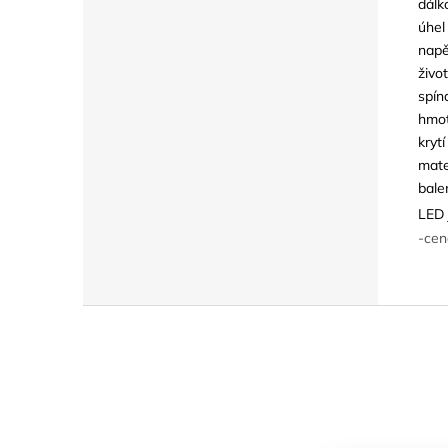
dálk
úhel
napě
živo
spín
hmot
krytí
mate
bale
LED 
-cen
Z
á
p
a
t
í