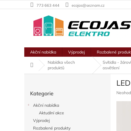
Přejít
773 663 444
ecojas@seznam.cz
na
obsah
Akční nabídka
Výprodej
Rozbalené produk
Nabídka všech
Svítidla - žáro
Domů
produktů
osvětlení
P
LED
o
Přeskočit
s
Průměr
Kategorie
Neohod
kategorie
t
hodnoc
r
produkt
Akční nabídka
a
je
Aktuální akce
n
0,0
z
Výprodej
n
5
í
Rozbalené produkty