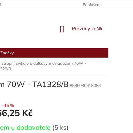
RANY OSOBNÍCH ÚDAJŮ
Přihlášení
NÁKUPNÍ
Prázdný košík
KOŠÍK
Značky
 stropní svítidlo s dálkovým ovladačem 70W -
328/B
čem 70W - TA1328/B
8585040918086
–15 %
66,25 Kč
dem u dodavatele
(5 ks)