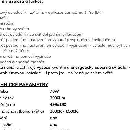
ní vlastnosti a funkce:
kový ovladač RF 2,4GHz + aplikace LampSmart Pro (BT)
ívání
ní režim
na barvy světla
nost ovládání více svítidel jedním ovladačem
ěť posledního nastavení po vypnutí (i vypínačem, i ovladačem)
ěť posledního nastavení při ovládání vypínačem - svítidlo musí být v
u více než 10sec
na režimů pomocí vypínače
pečná a snadná montáž
ká nabídka zahrnuje
vysoce kvalitní a energeticky úsporná svítidla
, 
roblémovou instalaci
– i proto jsou oblíbená po celém světě.
CHNICKÉ PARAMETRY
řeba
70W
elný tok
3000Lm
ěr (mm)
499x130
matičnost (barva světla)
3000K - 6500K
vání
ano
í režim
ano