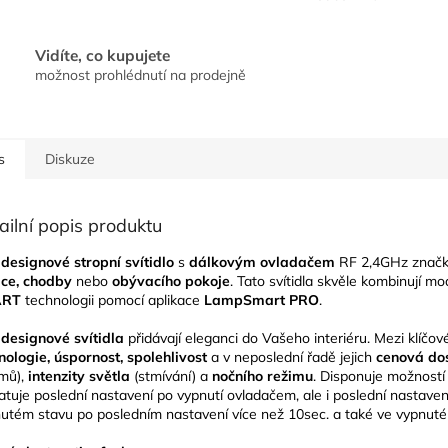
Vidíte, co kupujete
možnost prohlédnutí na prodejně
s
Diskuze
ailní popis produktu
designové stropní svítidlo
s
dálkovým ovladačem
RF 2,4GHz znač
ice, chodby
nebo
obývacího pokoje
. Tato svítidla skvěle kombinují mod
ART
technologii pomocí aplikace
LampSmart PRO
.
designové svítidla
přidávají eleganci do Vašeho interiéru. Mezi klíčové
nologie, úspornost, spolehlivost
a v neposlední řadě jejich
cenová do
mů),
intenzity světla
(stmívání) a
nočního režimu
. Disponuje možností 
tuje poslední nastavení po vypnutí ovladačem, ale i poslední nastavení 
utém stavu po posledním nastavení více než 10sec. a také ve vypnuté