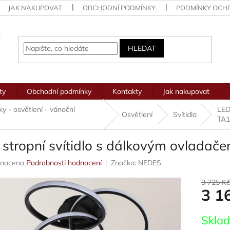
JAK NAKUPOVAT
OBCHODNÍ PODMÍNKY
PODMÍNKY OCH
HLEDAT
ty
Obchodní podmínky
Kontakty
Jak nakupovat
vky - osvětlení - vánoční
LED
Osvětlení
Svítidla
TA1
 stropní svítidlo s dálkovým ovlada
né
noceno
Podrobnosti hodnocení
Značka:
NEDES
ení
u
3 725 Kč
3 1
Měrná
Skla
cena: