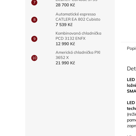
28 700 Kč
Automatické espresso
CATLER EA 802 Cubisto
7 539 Kč
Kombinovaná chladnička
PCD 3132 ENFX
12 990 Kč
Popi
Americká chladnička PXI
3652 X
21 990 Kč
Det
LED 
ložn
SM
LED 
tech
(reži
pama
zapn