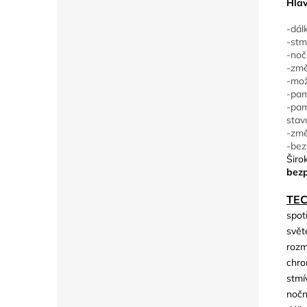
Hlav
-dál
-stm
-noč
-změ
-mož
-pam
-pam
stav
-změ
-bez
Širo
bezp
TE
spot
svět
rozm
chro
stmí
nočn