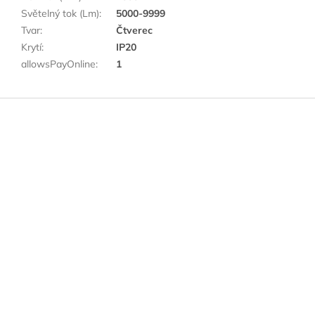
Světelný tok (Lm)
:
5000-9999
Tvar
:
Čtverec
Krytí
:
IP20
allowsPayOnline
:
1
Z
á
p
a
t
í