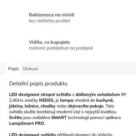
Reklamace na místě
bez složitého posílání
Vidíte, co kupujete
možnost prohlédnutí na prodejně
Popis
Diskuze
Detailní popis produktu
LED designové stropní svítidlo
s
dálkovým ovladačem
RF
2,4GHz značky
NEDES
, je
lampa
vhodná do
kuchyně,
jídelny, ložnice, chodby
nebo
obývacího pokoje
. Tato
svítidla skvěle kombinují moderní styl s nejvyšší kvalitou.
Světla
jsou ovládána
SMART
technologii pomocí aplikace
LampSmart PRO
.
LED designové svítidla
přidávají eleganci do Vašeho