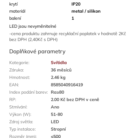
krytí
IP20
materiál
metal / silikon
balení
1
LED jsou nevyměnitelné
-cena produktu zahrnuje recyklační poplatek v hodnotě 2Kč
bez DPH (2,40Kč s DPH)
Doplňkové parametry
Kategorie
:
Svítidla
Záruka
:
36 měsíců
Hmotnost
:
2.46 kg
EAN
:
8585040916419
Index podání barev
:
Ra≥80
RP
:
2.00 Kč bez DPH v ceně
Stmívání
:
Ano
Výkon (W)
:
51-80
Zdroj světla
:
LED
Typ instalace
:
Stropní
Rozměr (mm)
:
≤500