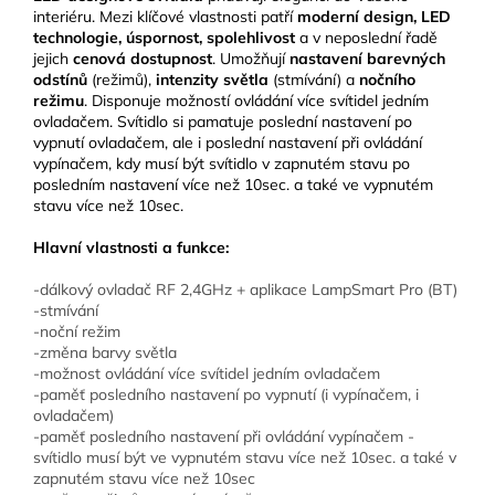
interiéru. Mezi klíčové vlastnosti patří
moderní design, LED
technologie, úspornost, spolehlivost
a v neposlední řadě
jejich
cenová dostupnost
. Umožňují
nastavení barevných
odstínů
(režimů),
intenzity světla
(stmívání) a
nočního
režimu
. Disponuje možností ovládání více svítidel jedním
ovladačem. Svítidlo si pamatuje poslední nastavení po
vypnutí ovladačem, ale i poslední nastavení při ovládání
vypínačem, kdy musí být svítidlo v zapnutém stavu po
posledním nastavení více než 10sec. a také ve vypnutém
stavu více než 10sec.
Hlavní vlastnosti a funkce:
-dálkový ovladač RF 2,4GHz + aplikace LampSmart Pro (BT)
-stmívání
-noční režim
-změna barvy světla
-možnost ovládání více svítidel jedním ovladačem
-paměť posledního nastavení po vypnutí (i vypínačem, i
ovladačem)
-paměť posledního nastavení při ovládání vypínačem -
svítidlo musí být ve vypnutém stavu více než 10sec. a také v
zapnutém stavu více než 10sec