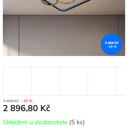
3 408 Kč
–15 %
3 408 Kč
–15 %
2 896,80 Kč
Měrná
Skladem u dodavatele
(5 ks)
cena: