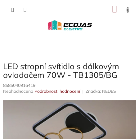
Přejít
NÁKU
na
obsah
KOŠÍK
LED stropní svítidlo s dálkovým
ovladačem 70W - TB1305/BG
8585040916419
Průměrné
Neohodnoceno
Podrobnosti hodnocení
Značka:
NEDES
hodnocení
produktu
je
0,0
z
5
hvězdiček.