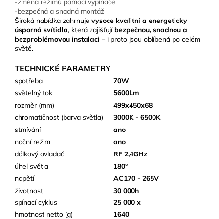
-změna režimů pomocí vypínače
-bezpečná a snadná montáž
Široká nabídka zahrnuje
vysoce kvalitní a energeticky
úsporná svítidla
, která zajišťují
bezpečnou, snadnou a
bezproblémovou instalaci
– i proto jsou oblíbená po celém
světě.
TECHNICKÉ PARAMETRY
spotřeba
70W
světelný tok
5600Lm
rozměr (mm)
499x450x68
chromatičnost (barva světla)
3000K - 6500K
stmívání
ano
noční režim
ano
dálkový ovladač
RF 2,4GHz
úhel světla
180°
napětí
AC170 - 265V
životnost
30 000h
spínací cyklus
25 000 x
hmotnost netto (g)
1640