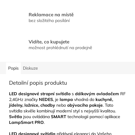
Reklamace na místě
bez složitého posílání
Vidíte, co kupujete
možnost prohlédnutí na prodejně
Popis
Diskuze
Detailní popis produktu
LED designové stropní svítidlo
s
dálkovým ovladačem
RF
2,4GHz značky
NEDES
, je
lampa
vhodná do
kuchyně,
jídelny, ložnice, chodby
nebo
obývacího pokoje
. Tato
svítidla skvěle kombinují moderní styl s nejvyšší kvalitou.
Světla
jsou ovládána
SMART
technologii pomocí aplikace
LampSmart PRO
.
LED designové svítidla
přidávají eleganci do Vašeho