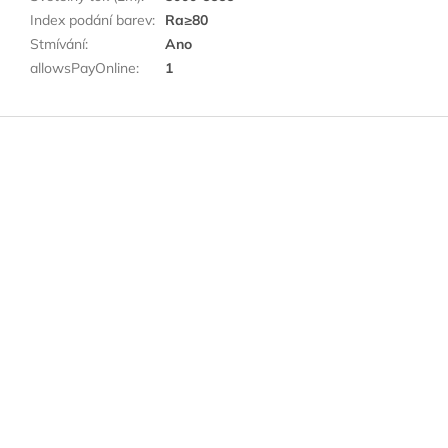
Index podání barev
:
Ra≥80
Stmívání
:
Ano
allowsPayOnline
:
1
Z
á
p
a
t
í