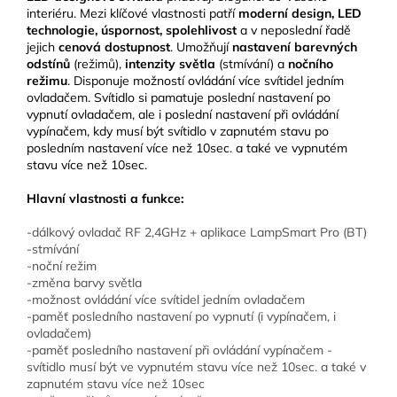
interiéru. Mezi klíčové vlastnosti patří
moderní design, LED
technologie, úspornost, spolehlivost
a v neposlední řadě
jejich
cenová dostupnost
. Umožňují
nastavení barevných
odstínů
(režimů),
intenzity světla
(stmívání) a
nočního
režimu
. Disponuje možností ovládání více svítidel jedním
ovladačem. Svítidlo si pamatuje poslední nastavení po
vypnutí ovladačem, ale i poslední nastavení při ovládání
vypínačem, kdy musí být svítidlo v zapnutém stavu po
posledním nastavení více než 10sec. a také ve vypnutém
stavu více než 10sec.
Hlavní vlastnosti a funkce:
-dálkový ovladač RF 2,4GHz + aplikace LampSmart Pro (BT)
-stmívání
-noční režim
-změna barvy světla
-možnost ovládání více svítidel jedním ovladačem
-paměť posledního nastavení po vypnutí (i vypínačem, i
ovladačem)
-paměť posledního nastavení při ovládání vypínačem -
svítidlo musí být ve vypnutém stavu více než 10sec. a také v
zapnutém stavu více než 10sec