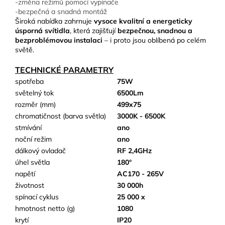
-změna režimů pomocí vypínače
-bezpečná a snadná montáž
Široká nabídka zahrnuje
vysoce kvalitní a energeticky
úsporná svítidla
, která zajišťují
bezpečnou, snadnou a
bezproblémovou instalaci
– i proto jsou oblíbená po celém
světě.
TECHNICKÉ PARAMETRY
spotřeba
75W
světelný tok
6500Lm
rozměr (mm)
499x75
chromatičnost (barva světla)
3000K - 6500K
stmívání
ano
noční režim
ano
dálkový ovladač
RF 2,4GHz
úhel světla
180°
napětí
AC170 - 265V
životnost
30 000h
spínací cyklus
25 000 x
hmotnost netto (g)
1080
krytí
IP20