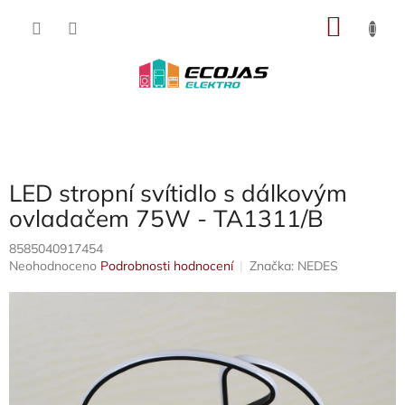
Přejít
NÁKU
na
obsah
KOŠÍK
LED stropní svítidlo s dálkovým
ovladačem 75W - TA1311/B
8585040917454
Průměrné
Neohodnoceno
Podrobnosti hodnocení
Značka:
NEDES
hodnocení
produktu
je
0,0
z
5
hvězdiček.