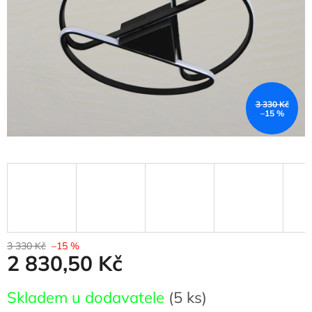
3 330 Kč
–15 %
3 330 Kč
–15 %
2 830,50 Kč
Měrná
Skladem u dodavatele
(5 ks)
cena: