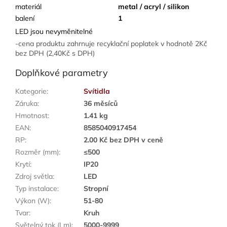
materiál
metal / acryl / silikon
balení
1
LED jsou nevyměnitelné
-cena produktu zahrnuje recyklační poplatek v hodnotě 2Kč
bez DPH (2,40Kč s DPH)
Doplňkové parametry
Kategorie
:
Svítidla
Záruka
:
36 měsíců
Hmotnost
:
1.41 kg
EAN
:
8585040917454
RP
:
2.00 Kč bez DPH v ceně
Rozměr (mm)
:
≤500
Krytí
:
IP20
Zdroj světla
:
LED
Typ instalace
:
Stropní
Výkon (W)
:
51-80
Tvar
:
Kruh
Světelný tok (Lm)
:
5000-9999