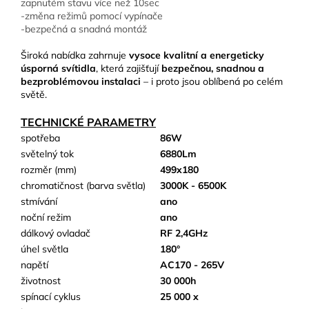
zapnutém stavu více než 10sec
-změna režimů pomocí vypínače
-bezpečná a snadná montáž
Široká nabídka zahrnuje
vysoce kvalitní a energeticky
úsporná svítidla
, která zajišťují
bezpečnou, snadnou a
bezproblémovou instalaci
– i proto jsou oblíbená po celém
světě.
TECHNICKÉ PARAMETRY
spotřeba
86W
světelný tok
6880Lm
rozměr (mm)
499x180
chromatičnost (barva světla)
3000K - 6500K
stmívání
ano
noční režim
ano
dálkový ovladač
RF 2,4GHz
úhel světla
180°
napětí
AC170 - 265V
životnost
30 000h
spínací cyklus
25 000 x