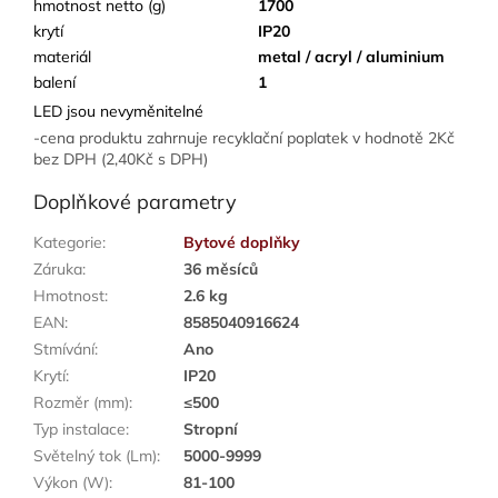
hmotnost netto (g)
1700
krytí
IP20
materiál
metal / acryl / aluminium
balení
1
LED jsou nevyměnitelné
-cena produktu zahrnuje recyklační poplatek v hodnotě 2Kč
bez DPH (2,40Kč s DPH)
Doplňkové parametry
Kategorie
:
Bytové doplňky
Záruka
:
36 měsíců
Hmotnost
:
2.6 kg
EAN
:
8585040916624
Stmívání
:
Ano
Krytí
:
IP20
Rozměr (mm)
:
≤500
Typ instalace
:
Stropní
Světelný tok (Lm)
:
5000-9999
Výkon (W)
:
81-100