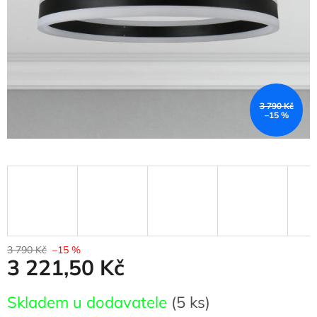
3 790 Kč
–15 %
3 790 Kč
–15 %
3 221,50 Kč
Měrná
Skladem u dodavatele
(5 ks)
cena: