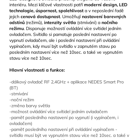
interiéru. Mezi klíčové vlastnosti patří
moderní design, LED
technologie, úspornost, spolehlivost
a v neposlední řadě
jejich
cenová dostupnost
. Umožňují
nastavení barevných
odstínů
(režimů),
intenzity světla
(stmívání) a
nočního
režimu
. Disponuje možností ovládání více svítidel jedním
ovladačem. Svítidlo si pamatuje poslední nastavení po
vypnutí ovladačem, ale i poslední nastavení při ovládání
vypínačem, kdy musí být svítidlo v zapnutém stavu po
posledním nastavení více než 10sec. a také ve vypnutém
stavu více než 10sec.
Hlavní vlastnosti a funkce:
-dálkový ovladač RF 2,4GHz + aplikace NEDES Smart Pro
(BT)
-stmívání
-noční režim
-změna barvy světla
-možnost ovládání více svítidel jedním ovladačem
-paměť posledního nastavení po vypnutí (i vypínačem, i
ovladačem)
-paměť posledního nastavení při ovládání vypínačem -
svítidlo musí být ve vypnutém stavu více než 10sec. a také v