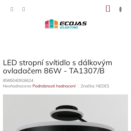
Přejít
NÁKU
na
obsah
KOŠÍK
LED stropní svítidlo s dálkovým
ovladačem 86W - TA1307/B
8585040916624
Průměrné
Neohodnoceno
Podrobnosti hodnocení
Značka:
NEDES
hodnocení
produktu
je
0,0
z
5
hvězdiček.