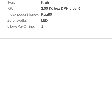
Tvar
:
Kruh
RP
:
2.00 Kč bez DPH v ceně
Index podání barev
:
Ra≥80
Zdroj světla
:
LED
allowsPayOnline
:
1
Z
á
p
a
t
í