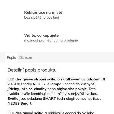
Reklamace na místě
bez složitého posílání
Vidíte, co kupujete
možnost prohlédnutí na prodejně
Popis
Diskuze
Detailní popis produktu
LED designové stropní svítidlo
s
dálkovým ovladačem
RF
2,4GHz značky
NEDES
, je
lampa
vhodná do
kuchyně,
jídelny, ložnice, chodby
nebo
obývacího pokoje
. Tato
svítidla skvěle kombinují moderní styl s nejvyšší kvalitou.
Světla
jsou ovládána
SMART
technologii pomocí aplikace
NEDES Smart
.
LED designové svítidla
přidávají eleganci do Vašeho