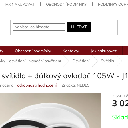
JAK NAKUPOVAT
OBCHODNÍ PODMÍNKY
PODMÍNKY OCH
HLEDAT
ty
Obchodní podmínky
Kontakty
Jak nakupovat
ovky - osvětlení - vánoční osvětlení
Osvětlení
Svítidla
L
 svítidlo + dálkový ovladač 105W -
né
noceno
Podrobnosti hodnocení
Značka:
NEDES
ení
u
3 558 Kč
3 0
Měrná
Skla
cena:
ek.