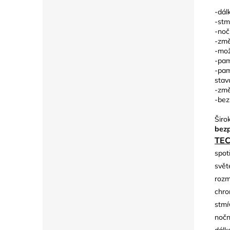
-dál
-stm
-noč
-změ
-mož
-pam
-pam
stav
-změ
-bez
Širo
bezp
TE
spot
svět
rozm
chro
stmí
nočn
dálk