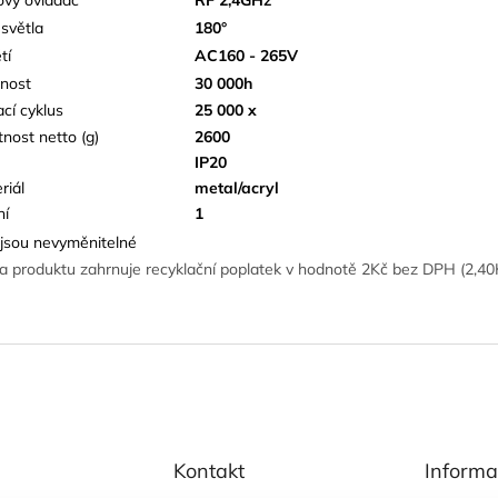
 světla
180°
tí
AC160 - 265V
tnost
30 000h
ací cyklus
25 000 x
nost netto (g)
2600
IP20
riál
metal/acryl
ní
1
jsou nevyměnitelné
a produktu zahrnuje recyklační poplatek v hodnotě 2Kč bez DPH (2,4
Kontakt
Informa