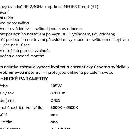
kový ovladač RF 2,4GHz + aplikace NEDES Smart (BT)
ívaní
ní režim
na barvy světla
nost ovládání více svítidel jedním ovladačem
ěť posledního nastavení po vypnutí ( i vypínačem, i ovladačem)
ěť posledního nastavení při ovládání vypínačem - svítidlo musí být ve
u více než 10sec
na režimů pomocí vypínače
pečná a snadná montáž
ká nabídka zahrnuje
vysoce kvalitní a energeticky úsporná svítidla
, 
roblémovou instalaci
– i proto jsou oblíbená po celém světě.
CHNICKÉ PARAMETRY
řeba
105W
elný tok
8700Lm
ěr (mm)
Ø499
matičnost (barva světla)
3000K - 6500K
vání
ano
í režim
ano
ový ovladač
RF 2,4GHz