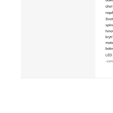
úhel
napě
živo
spín
hmot
krytí
mate
bale
LED 
-cen
Z
á
p
a
t
í