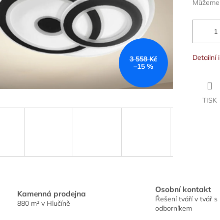
Můžeme d
Detailní
3 558 Kč
–15 %
TISK
Osobní kontakt
Kamenná prodejna
Řešení tváří v tvář s
880 m² v Hlučíně
odborníkem