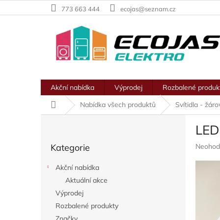
Přejít
773 663 444
ecojas@seznam.cz
na
obsah
Akční nabídka
Výprodej
Rozbalené produk
Domů
Nabídka všech produktů
Svítidla - žár
P
LED
o
Přeskočit
s
Průměr
Kategorie
Neohod
kategorie
t
hodnoc
r
produkt
Akční nabídka
a
je
Aktuální akce
n
0,0
z
Výprodej
n
5
í
Rozbalené produkty
hvězdič
p
Značky