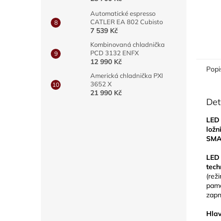
Automatické espresso
CATLER EA 802 Cubisto
7 539 Kč
Kombinovaná chladnička
PCD 3132 ENFX
12 990 Kč
Popi
Americká chladnička PXI
3652 X
21 990 Kč
Det
LED 
ložn
SM
LED 
tech
(reži
pama
zapn
Hlav