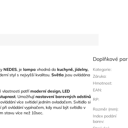
Doplňkové pa
ky
NEDES
, je
lampa
vhodná do
kuchyně, jídelny,
Kategorie
:
erní styl s nejvyšší kvalitou.
Světla
jsou ovládána
Záruka
:
Hmotnost
:
EAN
:
é vlastnosti patří
moderní design, LED
stupnost
. Umožňují
nastavení barevných odstínů
RP
:
ovládání více svítidel jedním ovladačem. Svítidlo si
při ovládání vypínačem, kdy musí být svítidlo v
Rozměr (mm)
:
m stavu více než 10sec.
Index podání
barev
: