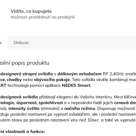
Vidíte, co kupujete
možnost prohlédnutí na prodejně
s
Diskuze
ailní popis produktu
designové stropní svítidlo
s
dálkovým ovladačem
RF 2,4GHz znač
ice, chodby
nebo
obývacího pokoje
. Tato svítidla skvěle kombinují mod
ART
technologii pomocí aplikace
NEDES Smart
.
designová svítidla
přidávají eleganci do Vašeho interiéru. Mezi klíčov
nologie, úspornost, spolehlivost
a v neposlední řadě jejich
cenová do
mů),
intenzity světla
(stmívání) a
nočního režimu
. Disponuje možností 
tuje poslední nastavení po vypnutí ovladačem, ale i poslední nastavení 
utém stavu po posledním nastavení více než 10sec. a také ve vypnuté
ní vlastnosti a funkce: