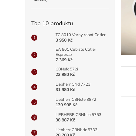
a
n
e
Top 10 produktů
l
TC 8010 Varný robot Catler
3 950 Kč
EA 801 Cubisto Catler
Espresso
7 369 Kč
CBNsfc 572i
23 980 Kč
Liebherr CNd 7723
31 980 Kč
Liebherr CBNste 8872
139 998 Kč
LIEBHERR CBNbsa 5753
38 887 Kč
Liebherr CBNbdc 5733
28 700 Kč