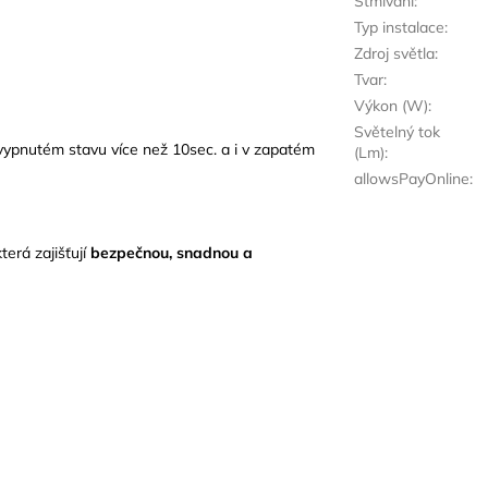
Stmívání
:
Typ instalace
:
Zdroj světla
:
Tvar
:
Výkon (W)
:
Světelný tok
 vypnutém stavu více než 10sec. a i v zapatém
(Lm)
:
allowsPayOnline
:
která zajišťují
bezpečnou, snadnou a