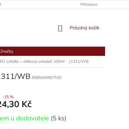
RANY OSOBNÍCH ÚDAJŮ
Přihlášení
NÁKUPNÍ
Prázdný košík
KOŠÍK
Značky
ED svítidlo + dálkový ovladač 105W - J1311/WB
 J1311/WB
8585040907530
–15 %
24,30 Kč
dem u dodavatele
(5 ks)