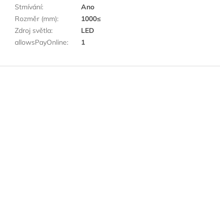
Stmívání
:
Ano
Rozměr (mm)
:
1000≤
Zdroj světla
:
LED
allowsPayOnline
:
1
Z
á
p
a
t
í