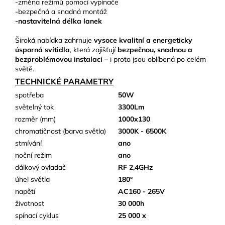
-změna režimů pomocí vypínače
-bezpečná a snadná montáž
-nastavitelná délka lanek
Široká nabídka zahrnuje
vysoce kvalitní a energeticky
úsporná svítidla
, která zajišťují
bezpečnou, snadnou a
bezproblémovou instalaci
– i proto jsou oblíbená po celém
světě.
TECHNICKÉ PARAMETRY
spotřeba
50W
světelný tok
3300Lm
rozměr (mm)
1000x130
chromatičnost (barva světla)
3000K - 6500K
stmívání
ano
noční režim
ano
dálkový ovladač
RF 2,4GHz
úhel světla
180°
napětí
AC160 - 265V
životnost
30 000h
spínací cyklus
25 000 x