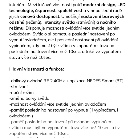
interiéru. Mezi klíčové vlastnosti patří
moderní design, LED
technologie, úspornost, spolehlivost
a v neposlední řadě
jejich
cenová dostupnost
. Umožňují
nastavení barevných
odstínů
(režimů),
intenzity světla
(stmívání) a
nočního
režimu
. Disponuje možností ovládání více svítidel jedním
ovladačem. Svítidlo si pamatuje poslední nastavení po
vypnutí ovladačem, ale i poslední nastavení při ovládání
vypínačem, kdy musí být svítidlo v zapnutém stavu po
posledním nastavení více než 10sec. a také ve vypnutém
stavu více než 10sec.
Hlavní vlastnosti a funkce:
-dálkový ovladač RF 2,4GHz + aplikace NEDES Smart (BT)
-stmívání
-noční režim
-změna barvy světla
-možnost ovládání více svítidel jedním ovladačem
-paměť posledního nastavení po vypnutí ( i vypínačem, i
ovladačem )
-paměť posledního nastavení při ovládání vypínačem -
svítidlo musí být ve vypnutém stavu více než 10sec. a i v
zapatém stavu více než 10sec