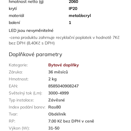
hmotnost netto (g)
2060
krytí
IP20
materiál
metal/acryl
balení
1
LED jsou nevyměnitelné
-cena produktu zahrnuje recyklační poplatek v hodnotě 7Kč
bez DPH (8,40Kč s DPH)
Doplňkové parametry
Kategorie
:
Bytové doplňky
Záruka
:
36 měsíců
Hmotnost
:
2 kg
EAN
:
8585040908247
Světelný tok (Lm)
:
3000-4999
Typ instalace
:
Závěsné
Index podání barev
:
Ra≥80
Tvar
:
Obdélník
RP
:
7.00 Kč bez DPH v ceně
Výkon (W)
:
31-50