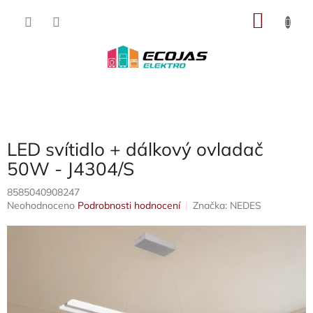
Přejít
NÁKU
na
obsah
KOŠÍK
LED svítidlo + dálkový ovladač
50W - J4304/S
8585040908247
Průměrné
Neohodnoceno
Podrobnosti hodnocení
Značka:
NEDES
hodnocení
produktu
je
0,0
z
5
hvězdiček.