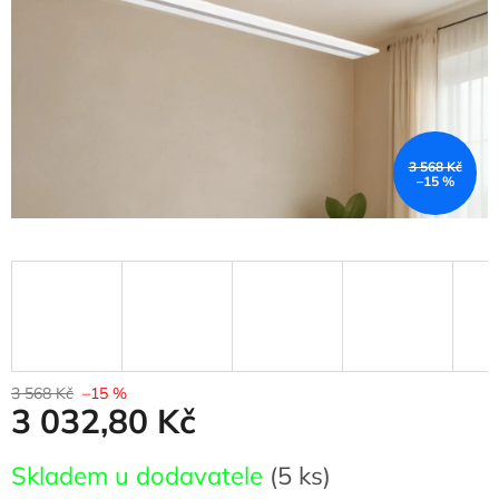
3 568 Kč
–15 %
3 568 Kč
–15 %
3 032,80 Kč
Měrná
Skladem u dodavatele
(5 ks)
cena: