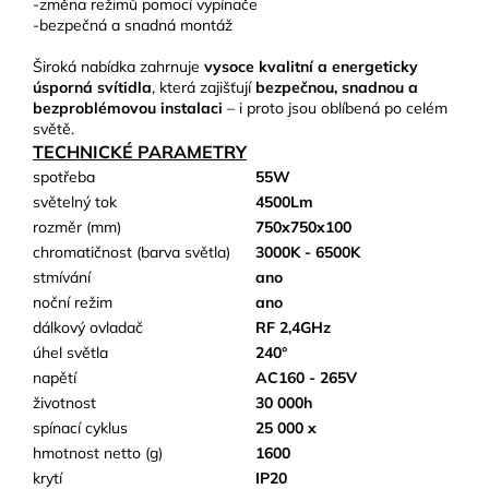
-změna režimů pomocí vypínače
-bezpečná a snadná montáž
Široká nabídka zahrnuje
vysoce kvalitní a energeticky
úsporná svítidla
, která zajišťují
bezpečnou, snadnou a
bezproblémovou instalaci
– i proto jsou oblíbená po celém
světě.
TECHNICKÉ PARAMETRY
spotřeba
55W
světelný tok
4500Lm
rozměr (mm)
750x750x100
chromatičnost (barva světla)
3000K - 6500K
stmívání
ano
noční režim
ano
dálkový ovladač
RF 2,4GHz
úhel světla
240°
napětí
AC160 - 265V
životnost
30 000h
spínací cyklus
25 000 x
hmotnost netto (g)
1600
krytí
IP20