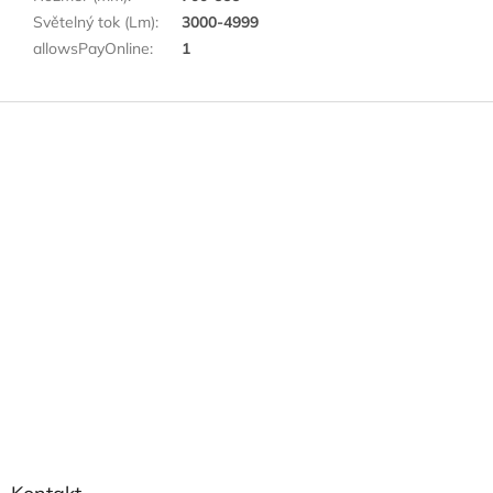
Světelný tok (Lm)
:
3000-4999
allowsPayOnline
:
1
Z
á
p
a
t
í