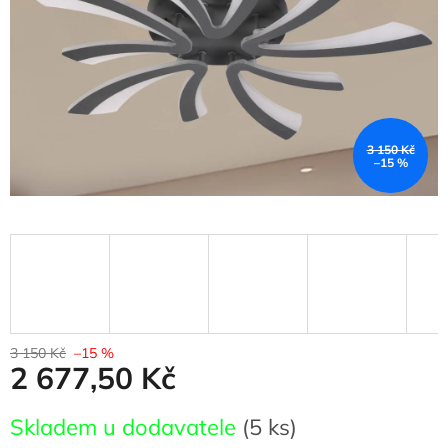
3 150 Kč
–15 %
3 150 Kč
–15 %
2 677,50 Kč
Měrná
Skladem u dodavatele
(5 ks)
cena: