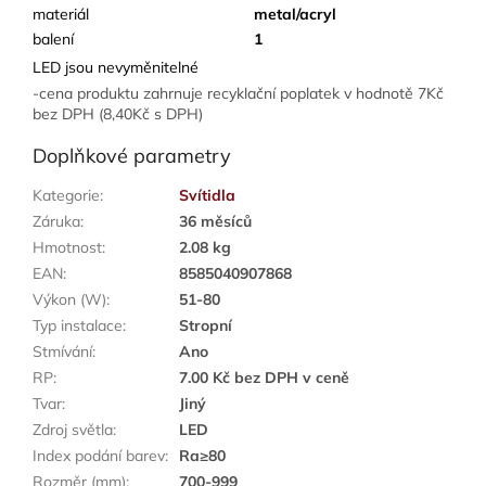
materiál
metal/acryl
balení
1
LED jsou nevyměnitelné
-cena produktu zahrnuje recyklační poplatek v hodnotě 7Kč
bez DPH (8,40Kč s DPH)
Doplňkové parametry
Kategorie
:
Svítidla
Záruka
:
36 měsíců
Hmotnost
:
2.08 kg
EAN
:
8585040907868
Výkon (W)
:
51-80
Typ instalace
:
Stropní
Stmívání
:
Ano
RP
:
7.00 Kč bez DPH v ceně
Tvar
:
Jiný
Zdroj světla
:
LED
Index podání barev
:
Ra≥80
Rozměr (mm)
:
700-999