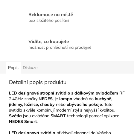
Reklamace na místě
bez složitého posílání
Vidíte, co kupujete
možnost prohlédnutí na prodejně
Popis
Diskuze
Detailní popis produktu
LED designové stropní svítidlo
s
dálkovým ovladačem
RF
2,4GHz značky
NEDES
, je
lampa
vhodná do
kuchyně,
jídelny, ložnice, chodby
nebo
obývacího pokoje
. Tato
svítidla skvěle kombinují moderní styl s nejvyšší kvalitou.
Světla
jsou ovládána
SMART
technologii pomocí aplikace
NEDES Smart
.
LED designová svítidla
přidávají eleganci do Vašeho