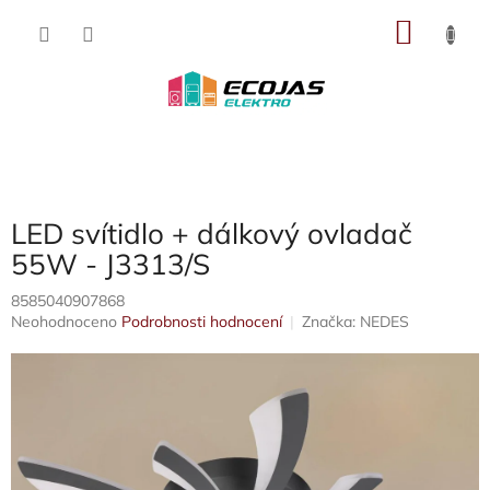
Přejít
NÁKU
na
obsah
KOŠÍK
LED svítidlo + dálkový ovladač
55W - J3313/S
8585040907868
Průměrné
Neohodnoceno
Podrobnosti hodnocení
Značka:
NEDES
hodnocení
produktu
je
0,0
z
5
hvězdiček.