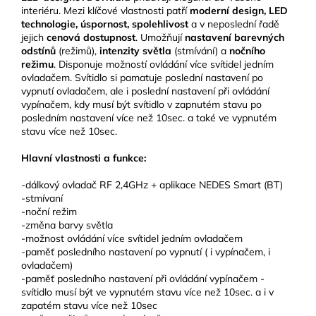
interiéru. Mezi klíčové vlastnosti patří
moderní design, LED
technologie, úspornost, spolehlivost
a v neposlední řadě
jejich
cenová dostupnost
. Umožňují
nastavení barevných
odstínů
(režimů),
intenzity světla
(stmívání) a
nočního
režimu
. Disponuje možností ovládání více svítidel jedním
ovladačem. Svítidlo si pamatuje poslední nastavení po
vypnutí ovladačem, ale i poslední nastavení při ovládání
vypínačem, kdy musí být svítidlo v zapnutém stavu po
posledním nastavení více než 10sec. a také ve vypnutém
stavu více než 10sec.
Hlavní vlastnosti a funkce:
-dálkový ovladač RF 2,4GHz + aplikace NEDES Smart (BT)
-stmívaní
-noční režim
-změna barvy světla
-možnost ovládání více svítidel jedním ovladačem
-paměť posledního nastavení po vypnutí ( i vypínačem, i
ovladačem)
-paměť posledního nastavení při ovládání vypínačem -
svítidlo musí být ve vypnutém stavu více než 10sec. a i v
zapatém stavu více než 10sec