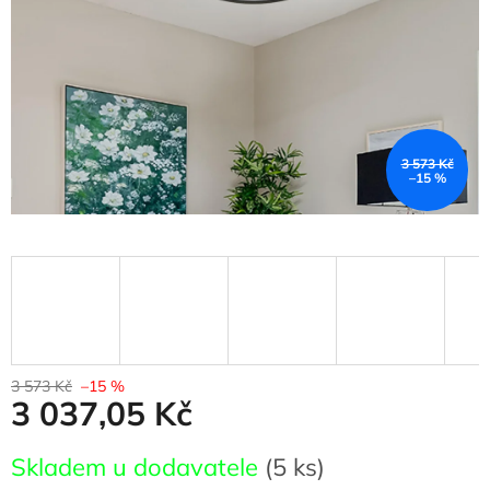
3 573 Kč
–15 %
3 573 Kč
–15 %
3 037,05 Kč
Měrná
Skladem u dodavatele
(5 ks)
cena: