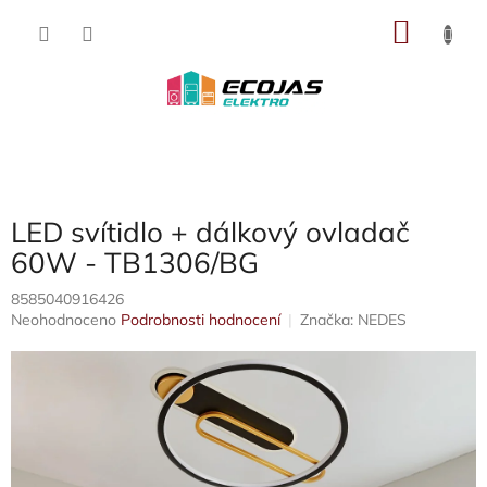
Přejít
NÁKU
na
obsah
KOŠÍK
LED svítidlo + dálkový ovladač
60W - TB1306/BG
8585040916426
Průměrné
Neohodnoceno
Podrobnosti hodnocení
Značka:
NEDES
hodnocení
produktu
je
0,0
z
5
hvězdiček.