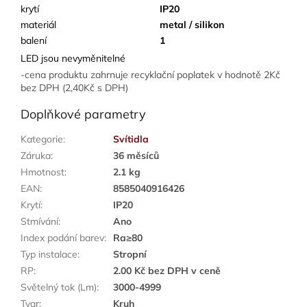
krytí
IP20
materiál
metal / silikon
balení
1
LED jsou nevyměnitelné
-cena produktu zahrnuje recyklační poplatek v hodnotě 2Kč
bez DPH (2,40Kč s DPH)
Doplňkové parametry
Kategorie
:
Svítidla
Záruka
:
36 měsíců
Hmotnost
:
2.1 kg
EAN
:
8585040916426
Krytí
:
IP20
Stmívání
:
Ano
Index podání barev
:
Ra≥80
Typ instalace
:
Stropní
RP
:
2.00 Kč bez DPH v ceně
Světelný tok (Lm)
:
3000-4999
Tvar
:
Kruh