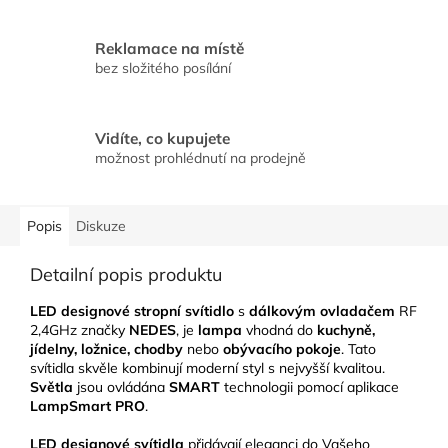
Reklamace na místě
bez složitého posílání
Vidíte, co kupujete
možnost prohlédnutí na prodejně
Popis
Diskuze
Detailní popis produktu
LED designové stropní svítidlo
s
dálkovým ovladačem
RF
2,4GHz značky
NEDES
, je
lampa
vhodná do
kuchyně,
jídelny, ložnice, chodby
nebo
obývacího pokoje
. Tato
svítidla skvěle kombinují moderní styl s nejvyšší kvalitou.
Světla
jsou ovládána
SMART
technologii pomocí aplikace
LampSmart PRO
.
LED designové svítidla
přidávají eleganci do Vašeho