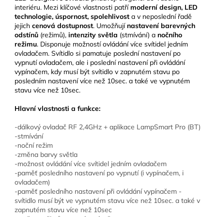
interiéru. Mezi klíčové vlastnosti patří
moderní design, LED
technologie, úspornost, spolehlivost
a v neposlední řadě
jejich
cenová dostupnost
. Umožňují
nastavení barevných
odstínů
(režimů),
intenzity světla
(stmívání) a
nočního
režimu
. Disponuje možností ovládání více svítidel jedním
ovladačem. Svítidlo si pamatuje poslední nastavení po
vypnutí ovladačem, ale i poslední nastavení při ovládání
vypínačem, kdy musí být svítidlo v zapnutém stavu po
posledním nastavení více než 10sec. a také ve vypnutém
stavu více než 10sec.
Hlavní vlastnosti a funkce:
-dálkový ovladač RF 2,4GHz + aplikace LampSmart Pro (BT)
-stmívání
-noční režim
-změna barvy světla
-možnost ovládání více svítidel jedním ovladačem
-paměť posledního nastavení po vypnutí (i vypínačem, i
ovladačem)
-paměť posledního nastavení při ovládání vypínačem -
svítidlo musí být ve vypnutém stavu více než 10sec. a také v
zapnutém stavu více než 10sec