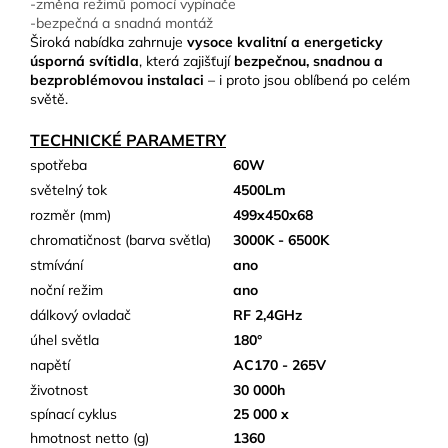
-změna režimů pomocí vypínače
-bezpečná a snadná montáž
Široká nabídka zahrnuje
vysoce kvalitní a energeticky
úsporná svítidla
, která zajišťují
bezpečnou, snadnou a
bezproblémovou instalaci
– i proto jsou oblíbená po celém
světě.
TECHNICKÉ PARAMETRY
spotřeba
60W
světelný tok
4500Lm
rozměr (mm)
499x450x68
chromatičnost (barva světla)
3000K - 6500K
stmívání
ano
noční režim
ano
dálkový ovladač
RF 2,4GHz
úhel světla
180°
napětí
AC170 - 265V
životnost
30 000h
spínací cyklus
25 000 x
hmotnost netto (g)
1360