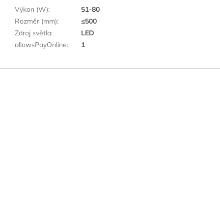
Výkon (W)
:
51-80
Rozměr (mm)
:
≤500
Zdroj světla
:
LED
allowsPayOnline
:
1
Z
á
p
a
t
í