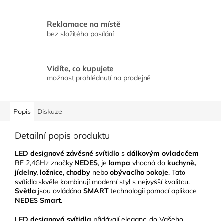
Reklamace na místě
bez složitého posílání
Vidíte, co kupujete
možnost prohlédnutí na prodejně
Popis
Diskuze
Detailní popis produktu
LED designové závěsné svítidlo
s
dálkovým ovladačem
RF 2,4GHz značky
NEDES
, je
lampa
vhodná do
kuchyně,
jídelny, ložnice, chodby
nebo
obývacího pokoje
. Tato
svítidla skvěle kombinují moderní styl s nejvyšší kvalitou.
Světla
jsou ovládána
SMART
technologii pomocí aplikace
NEDES Smart
.
LED designová svítidla
přidávají eleganci do Vašeho