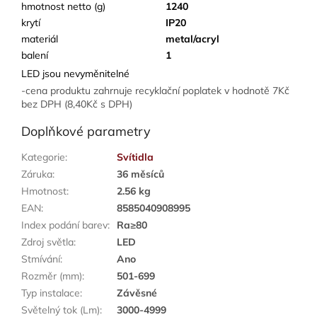
hmotnost netto (g)
1240
krytí
IP20
materiál
metal/acryl
balení
1
LED jsou nevyměnitelné
-cena produktu zahrnuje recyklační poplatek v hodnotě 7Kč
bez DPH (8,40Kč s DPH)
Doplňkové parametry
Kategorie
:
Svítidla
Záruka
:
36 měsíců
Hmotnost
:
2.56 kg
EAN
:
8585040908995
Index podání barev
:
Ra≥80
Zdroj světla
:
LED
Stmívání
:
Ano
Rozměr (mm)
:
501-699
Typ instalace
:
Závěsné
Světelný tok (Lm)
:
3000-4999