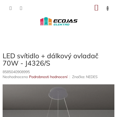
Přejít
NÁKU
na
obsah
KOŠÍK
LED svítidlo + dálkový ovladač
70W - J4326/S
8585040908995
Průměrné
Neohodnoceno
Podrobnosti hodnocení
Značka:
NEDES
hodnocení
produktu
je
0,0
z
5
hvězdiček.