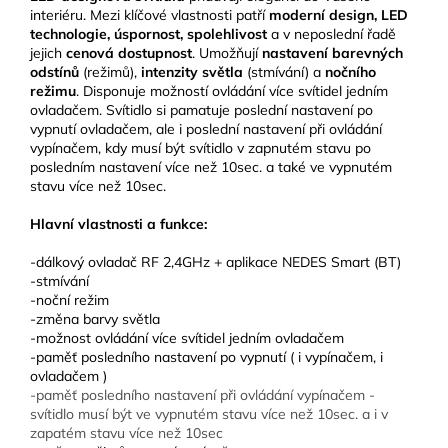
interiéru. Mezi klíčové vlastnosti patří
moderní design, LED
technologie, úspornost, spolehlivost
a v neposlední řadě
jejich
cenová dostupnost
. Umožňují
nastavení barevných
odstínů
(režimů),
intenzity světla
(stmívání) a
nočního
režimu
. Disponuje možností ovládání více svítidel jedním
ovladačem. Svítidlo si pamatuje poslední nastavení po
vypnutí ovladačem, ale i poslední nastavení při ovládání
vypínačem, kdy musí být svítidlo v zapnutém stavu po
posledním nastavení více než 10sec. a také ve vypnutém
stavu více než 10sec.
Hlavní vlastnosti a funkce:
-dálkový ovladač RF 2,4GHz + aplikace NEDES Smart (BT)
-stmívání
-noční režim
-změna barvy světla
-možnost ovládání více svítidel jedním ovladačem
-paměť posledního nastavení po vypnutí ( i vypínačem, i
ovladačem )
-paměť posledního nastavení při ovládání vypínačem -
svítidlo musí být ve vypnutém stavu více než 10sec. a i v
zapatém stavu více než 10sec