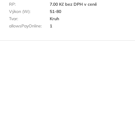
RP
:
7.00 Kč bez DPH v ceně
Výkon (W)
:
51-80
Tvar
:
Kruh
allowsPayOnline
:
1
Z
á
p
a
t
í