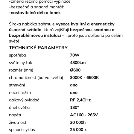
-změna režimů pomocí vypínače
-bezpečná a snadná montáž
-nastavitelná délka lanek
Široká nabídka zahrnuje
vysoce kvalitní a energeticky
úsporná svítidla
, která zajišťují
bezpečnou, snadnou a
bezproblémovou instalaci
– i proto jsou oblíbená po celém
světě.
TECHNICKÉ PARAMETRY
spotřeba
70W
světelný tok
4800Lm
rozměr (mm)
Ø600
chromatičnost (barva světla)
3000K - 6500K
stmívání
ano
noční režim
ano
dálkový ovladač
RF 2,4GHz
úhel světla
180°
napětí
AC160 - 265V
životnost
30 000h
spínací cyklus
25 000 x