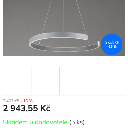
3 463 Kč
–15 %
3 463 Kč
–15 %
2 943,55 Kč
Měrná
Skladem u dodavatele
(5 ks)
cena: