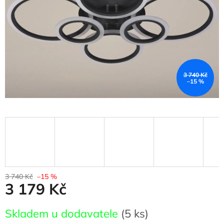
3 740 Kč
–15 %
3 740 Kč
–15 %
3 179 Kč
Měrná
Skladem u dodavatele
(5 ks)
cena: