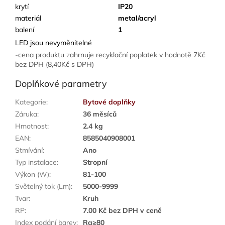
krytí
IP20
materiál
metal/acryl
balení
1
LED jsou nevyměnitelné
-cena produktu zahrnuje recyklační poplatek v hodnotě 7Kč
bez DPH (8,40Kč s DPH)
Doplňkové parametry
Kategorie
:
Bytové doplňky
Záruka
:
36 měsíců
Hmotnost
:
2.4 kg
EAN
:
8585040908001
Stmívání
:
Ano
Typ instalace
:
Stropní
Výkon (W)
:
81-100
Světelný tok (Lm)
:
5000-9999
Tvar
:
Kruh
RP
:
7.00 Kč bez DPH v ceně
Index podání barev
:
Ra≥80