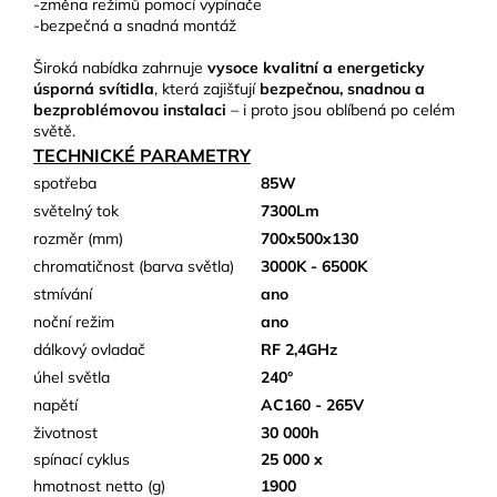
-změna režimů pomocí vypínače
-bezpečná a snadná montáž
Široká nabídka zahrnuje
vysoce kvalitní a energeticky
úsporná svítidla
, která zajišťují
bezpečnou, snadnou a
bezproblémovou instalaci
– i proto jsou oblíbená po celém
světě.
TECHNICKÉ PARAMETRY
spotřeba
85W
světelný tok
7300Lm
rozměr (mm)
700x500x130
chromatičnost (barva světla)
3000K - 6500K
stmívání
ano
noční režim
ano
dálkový ovladač
RF 2,4GHz
úhel světla
240°
napětí
AC160 - 265V
životnost
30 000h
spínací cyklus
25 000 x
hmotnost netto (g)
1900