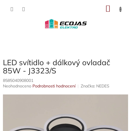
Přejít
NÁKU
na
obsah
KOŠÍK
LED svítidlo + dálkový ovladač
85W - J3323/S
8585040908001
Průměrné
Neohodnoceno
Podrobnosti hodnocení
Značka:
NEDES
hodnocení
produktu
je
0,0
z
5
hvězdiček.