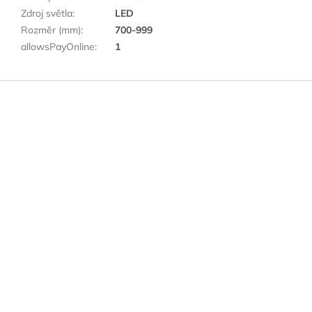
Zdroj světla
:
LED
Rozměr (mm)
:
700-999
allowsPayOnline
:
1
Z
á
p
a
t
í