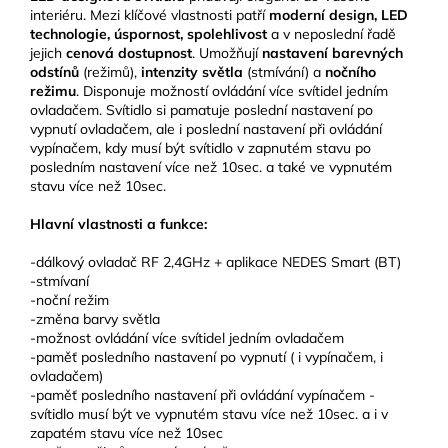
interiéru. Mezi klíčové vlastnosti patří
moderní design, LED
technologie, úspornost, spolehlivost
a v neposlední řadě
jejich
cenová dostupnost
. Umožňují
nastavení barevných
odstínů
(režimů),
intenzity světla
(stmívání) a
nočního
režimu
. Disponuje možností ovládání více svítidel jedním
ovladačem. Svítidlo si pamatuje poslední nastavení po
vypnutí ovladačem, ale i poslední nastavení při ovládání
vypínačem, kdy musí být svítidlo v zapnutém stavu po
posledním nastavení více než 10sec. a také ve vypnutém
stavu více než 10sec.
Hlavní vlastnosti a funkce:
-dálkový ovladač RF 2,4GHz + aplikace NEDES Smart (BT)
-stmívaní
-noční režim
-změna barvy světla
-možnost ovládání více svítidel jedním ovladačem
-paměť posledního nastavení po vypnutí ( i vypínačem, i
ovladačem)
-paměť posledního nastavení při ovládání vypínačem -
svítidlo musí být ve vypnutém stavu více než 10sec. a i v
zapatém stavu více než 10sec