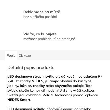
Reklamace na místě
bez složitého posílání
Vidíte, co kupujete
možnost prohlédnutí na prodejně
Popis
Diskuze
Detailní popis produktu
LED designové stropní svítidlo
s
dálkovým ovladačem
RF
2,4GHz značky
NEDES
, je
lampa
vhodná do
kuchyně,
jídelny, ložnice, chodby
nebo
obývacího pokoje
. Tato
svítidla skvěle kombinují moderní styl s nejvyšší kvalitou.
Světla
jsou ovládána
SMART
technologii pomocí aplikace
NEDES Smart
.
LED designová svítidla
přidávají eleganci do Vašeho