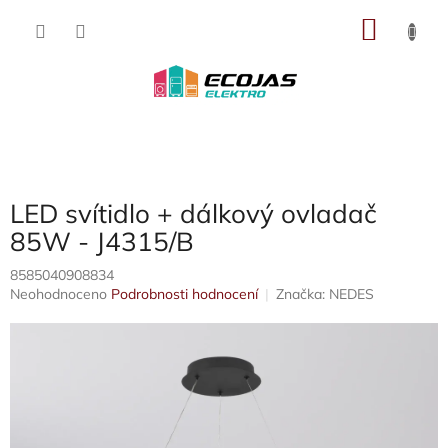
Přejít
NÁKU
na
obsah
KOŠÍK
LED svítidlo + dálkový ovladač
85W - J4315/B
8585040908834
Průměrné
Neohodnoceno
Podrobnosti hodnocení
Značka:
NEDES
hodnocení
produktu
je
0,0
z
5
hvězdiček.