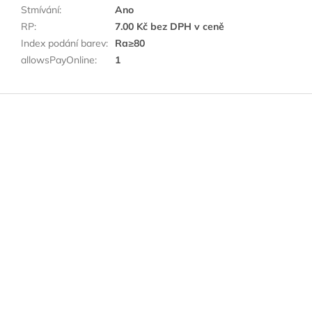
Stmívání
:
Ano
RP
:
7.00 Kč bez DPH v ceně
Index podání barev
:
Ra≥80
allowsPayOnline
:
1
Z
á
p
a
t
í