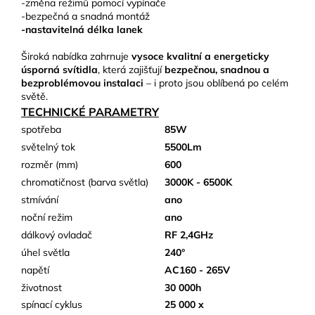
-změna režimů pomocí vypínače
-bezpečná a snadná montáž
-nastavitelná délka lanek
Široká nabídka zahrnuje
vysoce kvalitní a energeticky
úsporná svítidla
, která zajišťují
bezpečnou, snadnou a
bezproblémovou instalaci
– i proto jsou oblíbená po celém
světě.
TECHNICKÉ PARAMETRY
spotřeba
85W
světelný tok
5500Lm
rozměr (mm)
600
chromatičnost (barva světla)
3000K - 6500K
stmívání
ano
noční režim
ano
dálkový ovladač
RF 2,4GHz
úhel světla
240°
napětí
AC160 - 265V
životnost
30 000h
spínací cyklus
25 000 x