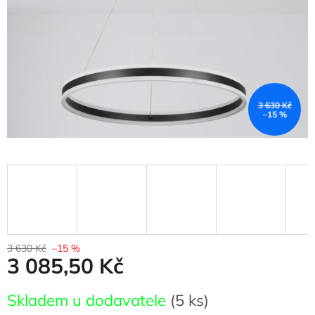
3 630 Kč
–15 %
3 630 Kč
–15 %
3 085,50 Kč
Měrná
Skladem u dodavatele
(5 ks)
cena: