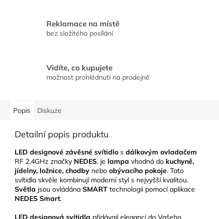
Reklamace na místě
bez složitého posílání
Vidíte, co kupujete
možnost prohlédnutí na prodejně
Popis
Diskuze
Detailní popis produktu
LED designové závěsné svítidlo
s
dálkovým ovladačem
RF 2,4GHz značky
NEDES
, je
lampa
vhodná do
kuchyně,
jídelny, ložnice, chodby
nebo
obývacího pokoje
. Tato
svítidla skvěle kombinují moderní styl s nejvyšší kvalitou.
Světla
jsou ovládána
SMART
technologii pomocí aplikace
NEDES Smart
.
LED designová svítidla
přidávají eleganci do Vašeho