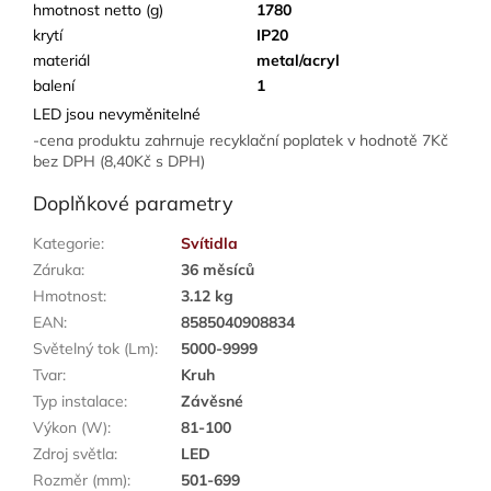
hmotnost netto (g)
1780
krytí
IP20
materiál
metal/acryl
balení
1
LED jsou nevyměnitelné
-cena produktu zahrnuje recyklační poplatek v hodnotě 7Kč
bez DPH (8,40Kč s DPH)
Doplňkové parametry
Kategorie
:
Svítidla
Záruka
:
36 měsíců
Hmotnost
:
3.12 kg
EAN
:
8585040908834
Světelný tok (Lm)
:
5000-9999
Tvar
:
Kruh
Typ instalace
:
Závěsné
Výkon (W)
:
81-100
Zdroj světla
:
LED
Rozměr (mm)
:
501-699