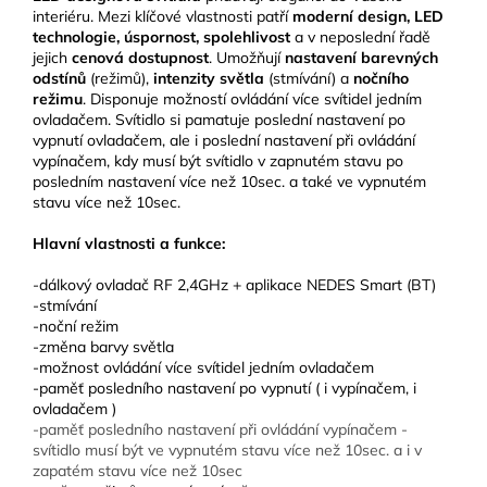
interiéru. Mezi klíčové vlastnosti patří
moderní design, LED
technologie, úspornost, spolehlivost
a v neposlední řadě
jejich
cenová dostupnost
. Umožňují
nastavení barevných
odstínů
(režimů),
intenzity světla
(stmívání) a
nočního
režimu
. Disponuje možností ovládání více svítidel jedním
ovladačem. Svítidlo si pamatuje poslední nastavení po
vypnutí ovladačem, ale i poslední nastavení při ovládání
vypínačem, kdy musí být svítidlo v zapnutém stavu po
posledním nastavení více než 10sec. a také ve vypnutém
stavu více než 10sec.
Hlavní vlastnosti a funkce:
-dálkový ovladač RF 2,4GHz + aplikace NEDES Smart (BT)
-stmívání
-noční režim
-změna barvy světla
-možnost ovládání více svítidel jedním ovladačem
-paměť posledního nastavení po vypnutí ( i vypínačem, i
ovladačem )
-paměť posledního nastavení při ovládání vypínačem -
svítidlo musí být ve vypnutém stavu více než 10sec. a i v
zapatém stavu více než 10sec