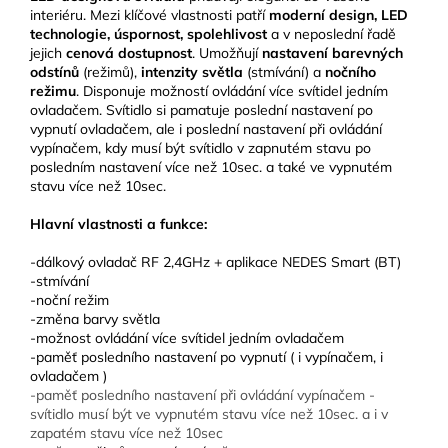
interiéru. Mezi klíčové vlastnosti patří
moderní design, LED
technologie, úspornost, spolehlivost
a v neposlední řadě
jejich
cenová dostupnost
. Umožňují
nastavení barevných
odstínů
(režimů),
intenzity světla
(stmívání) a
nočního
režimu
. Disponuje možností ovládání více svítidel jedním
ovladačem. Svítidlo si pamatuje poslední nastavení po
vypnutí ovladačem, ale i poslední nastavení při ovládání
vypínačem, kdy musí být svítidlo v zapnutém stavu po
posledním nastavení více než 10sec. a také ve vypnutém
stavu více než 10sec.
Hlavní vlastnosti a funkce:
-dálkový ovladač RF 2,4GHz + aplikace NEDES Smart (BT)
-stmívání
-noční režim
-změna barvy světla
-možnost ovládání více svítidel jedním ovladačem
-paměť posledního nastavení po vypnutí ( i vypínačem, i
ovladačem )
-paměť posledního nastavení při ovládání vypínačem -
svítidlo musí být ve vypnutém stavu více než 10sec. a i v
zapatém stavu více než 10sec