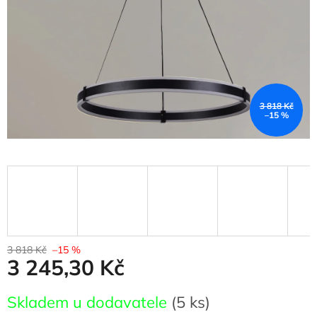
3 818 Kč
–15 %
3 818 Kč
–15 %
3 245,30 Kč
Měrná
Skladem u dodavatele
(5 ks)
cena: