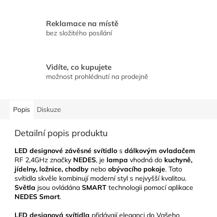
Reklamace na místě
bez složitého posílání
Vidíte, co kupujete
možnost prohlédnutí na prodejně
Popis
Diskuze
Detailní popis produktu
LED designové závěsné svítidlo
s
dálkovým ovladačem
RF 2,4GHz značky
NEDES
, je
lampa
vhodná do
kuchyně,
jídelny, ložnice, chodby
nebo
obývacího pokoje
. Tato
svítidla skvěle kombinují moderní styl s nejvyšší kvalitou.
Světla
jsou ovládána
SMART
technologii pomocí aplikace
NEDES Smart
.
LED designová svítidla
přidávají eleganci do Vašeho