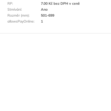
RP
:
7.00 Kč bez DPH v ceně
Stmívání
:
Ano
Rozměr (mm)
:
501-699
allowsPayOnline
:
1
Z
á
p
a
t
í