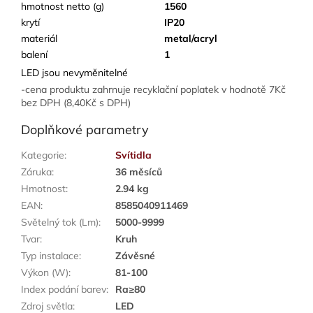
hmotnost netto (g)
1560
krytí
IP20
materiál
metal/acryl
balení
1
LED jsou nevyměnitelné
-cena produktu zahrnuje recyklační poplatek v hodnotě 7Kč
bez DPH (8,40Kč s DPH)
Doplňkové parametry
Kategorie
:
Svítidla
Záruka
:
36 měsíců
Hmotnost
:
2.94 kg
EAN
:
8585040911469
Světelný tok (Lm)
:
5000-9999
Tvar
:
Kruh
Typ instalace
:
Závěsné
Výkon (W)
:
81-100
Index podání barev
:
Ra≥80
Zdroj světla
:
LED