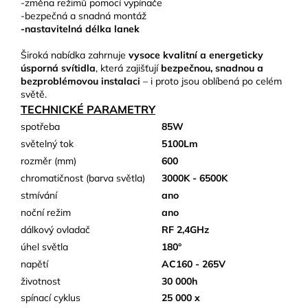
-změna režimů pomocí vypínače
-bezpečná a snadná montáž
-nastavitelná délka lanek
Široká nabídka zahrnuje
vysoce kvalitní a energeticky
úsporná svítidla
, která zajišťují
bezpečnou, snadnou a
bezproblémovou instalaci
– i proto jsou oblíbená po celém
světě.
TECHNICKÉ PARAMETRY
spotřeba
85W
světelný tok
5100Lm
rozměr (mm)
600
chromatičnost (barva světla)
3000K - 6500K
stmívání
ano
noční režim
ano
dálkový ovladač
RF 2,4GHz
úhel světla
180°
napětí
AC160 - 265V
životnost
30 000h
spínací cyklus
25 000 x