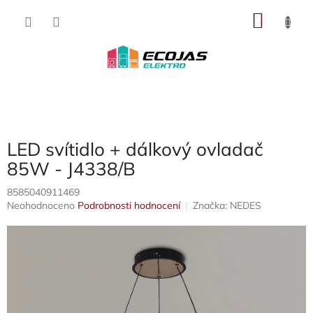
Přejít
NÁKU
na
obsah
KOŠÍK
LED svítidlo + dálkový ovladač
85W - J4338/B
8585040911469
Průměrné
Neohodnoceno
Podrobnosti hodnocení
Značka:
NEDES
hodnocení
produktu
je
0,0
z
5
hvězdiček.