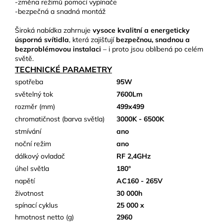
-změna režimů pomocí vypínače
-bezpečná a snadná montáž
Široká nabídka zahrnuje
vysoce kvalitní a energeticky
úsporná svítidla
, která zajišťují
bezpečnou, snadnou a
bezproblémovou instalaci
– i proto jsou oblíbená po celém
světě.
TECHNICKÉ PARAMETRY
spotřeba
95W
světelný tok
7600Lm
rozměr (mm)
499x499
chromatičnost (barva světla)
3000K - 6500K
stmívání
ano
noční režim
ano
dálkový ovladač
RF 2,4GHz
úhel světla
180°
napětí
AC160 - 265V
životnost
30 000h
spínací cyklus
25 000 x
hmotnost netto (g)
2960