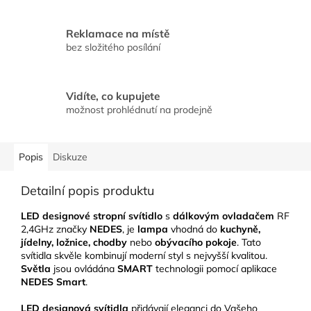
Reklamace na místě
bez složitého posílání
Vidíte, co kupujete
možnost prohlédnutí na prodejně
Popis
Diskuze
Detailní popis produktu
LED designové stropní svítidlo
s
dálkovým ovladačem
RF
2,4GHz značky
NEDES
, je
lampa
vhodná do
kuchyně,
jídelny, ložnice, chodby
nebo
obývacího pokoje
. Tato
svítidla skvěle kombinují moderní styl s nejvyšší kvalitou.
Světla
jsou ovládána
SMART
technologii pomocí aplikace
NEDES Smart
.
LED designová svítidla
přidávají eleganci do Vašeho