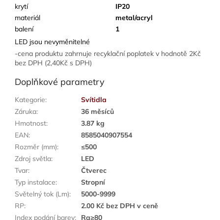
krytí
IP20
materiál
metal/acryl
balení
1
LED jsou nevyměnitelné
-cena produktu zahrnuje recyklační poplatek v hodnotě 2Kč
bez DPH (2,40Kč s DPH)
Doplňkové parametry
Kategorie
:
Svítidla
Záruka
:
36 měsíců
Hmotnost
:
3.87 kg
EAN
:
8585040907554
Rozměr (mm)
:
≤500
Zdroj světla
:
LED
Tvar
:
Čtverec
Typ instalace
:
Stropní
Světelný tok (Lm)
:
5000-9999
RP
:
2.00 Kč bez DPH v ceně
Index podání barev
:
Ra≥80