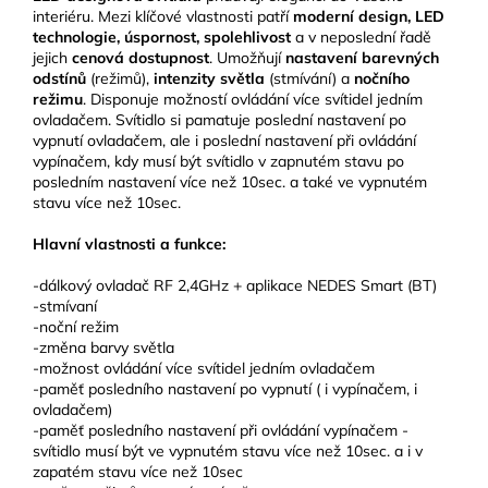
interiéru. Mezi klíčové vlastnosti patří
moderní design, LED
technologie, úspornost, spolehlivost
a v neposlední řadě
jejich
cenová dostupnost
. Umožňují
nastavení barevných
odstínů
(režimů),
intenzity světla
(stmívání) a
nočního
režimu
. Disponuje možností ovládání více svítidel jedním
ovladačem. Svítidlo si pamatuje poslední nastavení po
vypnutí ovladačem, ale i poslední nastavení při ovládání
vypínačem, kdy musí být svítidlo v zapnutém stavu po
posledním nastavení více než 10sec. a také ve vypnutém
stavu více než 10sec.
Hlavní vlastnosti a funkce:
-dálkový ovladač RF 2,4GHz + aplikace NEDES Smart (BT)
-stmívaní
-noční režim
-změna barvy světla
-možnost ovládání více svítidel jedním ovladačem
-paměť posledního nastavení po vypnutí ( i vypínačem, i
ovladačem)
-paměť posledního nastavení při ovládání vypínačem -
svítidlo musí být ve vypnutém stavu více než 10sec. a i v
zapatém stavu více než 10sec