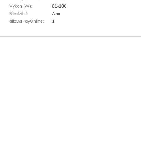
Výkon (W)
:
81-100
Stmívání
:
Ano
allowsPayOnline
:
1
Z
á
p
a
t
í