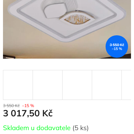
3 550 Kč
–15 %
3 550 Kč
–15 %
3 017,50 Kč
Měrná
Skladem u dodavatele
(5 ks)
cena: