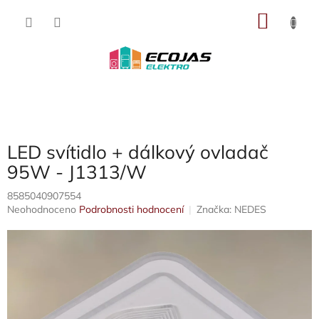
Přejít
NÁKU
na
obsah
KOŠÍK
LED svítidlo + dálkový ovladač
95W - J1313/W
8585040907554
Průměrné
Neohodnoceno
Podrobnosti hodnocení
Značka:
NEDES
hodnocení
produktu
je
0,0
z
5
hvězdiček.