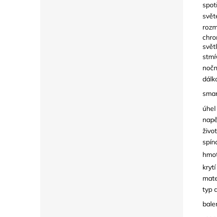
spot
svět
rozm
chro
světl
stmí
nočn
dálk
smar
úhel
napě
živo
spín
hmot
krytí
mate
typ 
bale