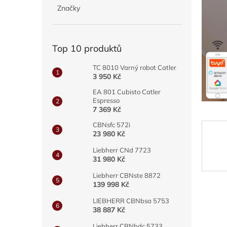
hvězdič
p
Značky
a
n
e
Top 10 produktů
l
TC 8010 Varný robot Catler
3 950 Kč
EA 801 Cubisto Catler
Espresso
7 369 Kč
CBNsfc 572i
23 980 Kč
Liebherr CNd 7723
31 980 Kč
Liebherr CBNste 8872
139 998 Kč
LIEBHERR CBNbsa 5753
38 887 Kč
Liebherr CBNbdc 5733