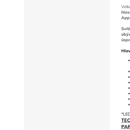
Velk
hlas
App
Svít
obýv
úspo
Hlav
*LED
TE
PA