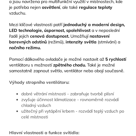
a jsou navržena pro multifunkční využití v místnostech, kde
je potřeba nejen
osvětlení
, ale také
regulace teploty
vzduchu.
Mezi klíčové vlastnosti patří
jednoduchý a moderní design,
LED technologie, úspornost, spolehlivost
a v neposlední
řadě jejich
cenová dostupnost.
Umožňují
nastavení
barevných odstínů
(režimů),
intenzity světla
(stmívání) a
nočního režimu.
Pomocí dálkového ovladače je možné nastavit až
5 rychlostí
ventilátoru s možností
zpětného chodu.
Také je možné
samostatně zapnout světlo, ventilátor nebo obojí současně.
Výhody stropního ventilátoru:
dobré větrání místnosti - zabraňuje tvorbě plísní
zvyšuje účinnost klimatizace - rovnoměrně rozvádí
chladný vzduch
užitečný při vytápění krbem - rozvádí teplý vzduch po
celé místnosti
Hlavní vlastnosti a funkce svítidla: