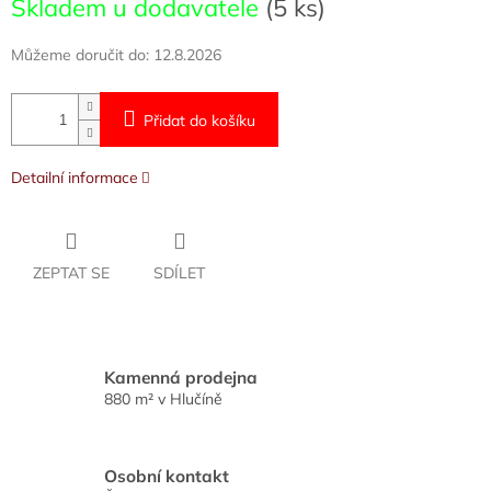
Skladem u dodavatele
(5 ks)
cena:
Můžeme doručit do:
12.8.2026
Přidat do košíku
Detailní informace
ZEPTAT SE
SDÍLET
Kamenná prodejna
880 m² v Hlučíně
Osobní kontakt