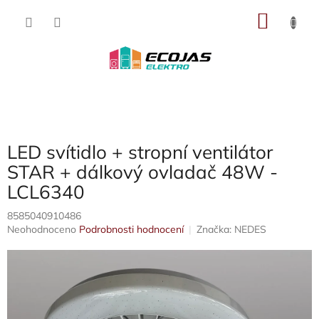
Přejít
NÁKU
na
obsah
KOŠÍK
LED svítidlo + stropní ventilátor
STAR + dálkový ovladač 48W -
LCL6340
8585040910486
Průměrné
Neohodnoceno
Podrobnosti hodnocení
Značka:
NEDES
hodnocení
produktu
je
0,0
z
5