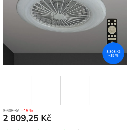
hvězdiček.
3 305 Kč
–15 %
3 305 Kč
–15 %
2 809,25 Kč
Měrná