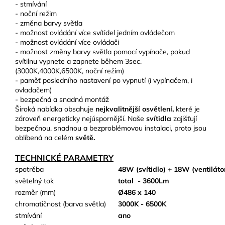
- stmívání
- noční režim
- změna barvy světla
- možnost ovládání více svítidel jedním ovládečom
- možnost ovládání více ovládači
- možnost změny barvy světla pomocí vypínače, pokud
svítilnu vypnete a zapnete během 3sec.
(3000K,4000K,6500K, noční režim)
- paměť posledního nastavení po vypnutí (i vypínačem, i
ovladačem)
- bezpečná a snadná montáž
Široká nabídka obsahuje
nejkvalitnější osvětlení,
které je
zároveň energeticky nejúspornější. Naše
svítidla
zajišťují
bezpečnou, snadnou a bezproblémovou instalaci, proto jsou
oblíbená na celém
světě.
TECHNICKÉ PARAMETRY
spotrěba
48W (svítidlo) + 18W (ventiláto
světelný tok
total
- 3600Lm
rozměr (mm)
Ø486 x 140
chromatičnost (barva světla)
3000K - 6500K
stmívání
ano