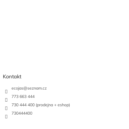
t
í
Kontakt
ecojas
@
seznam.cz
773 663 444
730 444 400 (prodejna + eshop)
730444400