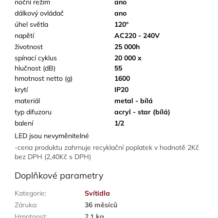
noční režim
ano
dálkový ovládač
ano
úhel světla
120°
napětí
AC220 - 240V
životnost
25 000h
spínací cyklus
20 000 x
hlučnost (dB)
55
hmotnost netto (g)
1600
krytí
IP20
materiál
metal - bílá
typ difuzoru
acryl - star (bílá)
balení
1/2
LED jsou nevyměnitelné
-cena produktu zahrnuje recyklační poplatek v hodnotě 2Kč
bez DPH (2,40Kč s DPH)
Doplňkové parametry
Kategorie
:
Svítidla
Záruka
:
36 měsíců
Hmotnost
:
2.1 kg