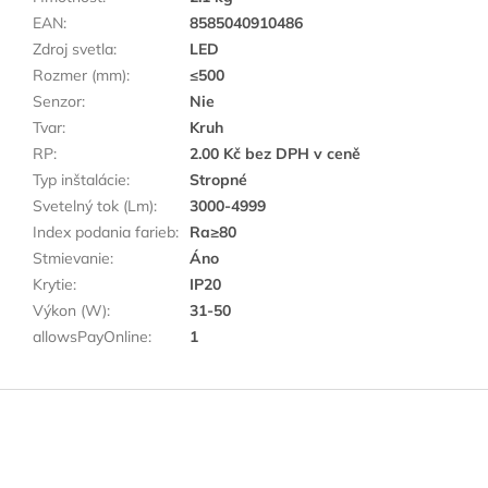
EAN
:
8585040910486
Zdroj svetla
:
LED
Rozmer (mm)
:
≤500
Senzor
:
Nie
Tvar
:
Kruh
RP
:
2.00 Kč bez DPH v ceně
Typ inštalácie
:
Stropné
Svetelný tok (Lm)
:
3000-4999
Index podania farieb
:
Ra≥80
Stmievanie
:
Áno
Krytie
:
IP20
Výkon (W)
:
31-50
allowsPayOnline
:
1
Z
á
p
a