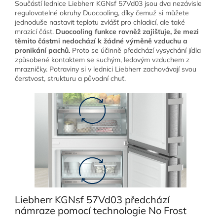
Součástí lednice Liebherr KGNsf 57Vd03 jsou dva nezávisle
regulovatelné okruhy Duocooling, díky čemuž si můžete
jednoduše nastavit teplotu zvlášť pro chladicí, ale také
mrazicí část.
Duocooling funkce rovněž zajišťuje, že mezi
těmito částmi nedochází k žádné výměně vzduchu a
pronikání pachů.
Proto se účinně předchází vysychání jídla
způsobené kontaktem se suchým, ledovým vzduchem z
mrazničky. Potraviny si v lednici Liebherr zachovávají svou
čerstvost, strukturu a původní chuť.
Liebherr KGNsf 57Vd03 předchází
námraze pomocí technologie No Frost