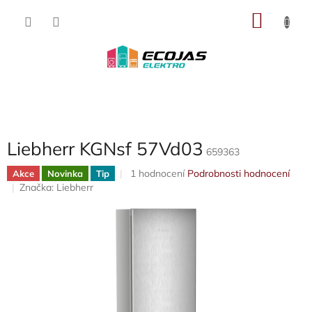
Přejít
NÁKU
na
obsah
KOŠÍK
Liebherr KGNsf 57Vd03
659363
Průměrné
1 hodnocení
Podrobnosti hodnocení
Akce
Novinka
Tip
hodnocení
Značka:
Liebherr
produktu
je
5,0
z
5
hvězdiček.