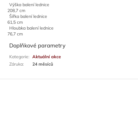
Výška balení lednice
208,7 cm
Šířka balení lednice
61,5 cm
Hloubka balení lednice
76,7 cm
Doplňkové parametry
Kategorie
:
Aktuální akce
Záruka
:
24 měsíců
Z
á
p
a
t
í