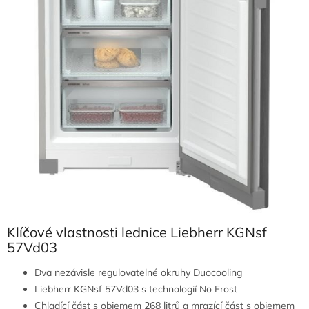
Klíčové vlastnosti lednice Liebherr KGNsf
57Vd03
Dva nezávisle regulovatelné okruhy Duocooling
Liebherr KGNsf 57Vd03 s technologií No Frost
Chladící část s objemem 268 litrů a mrazící část s objemem