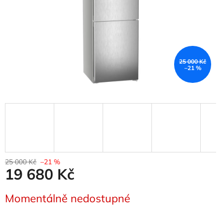
25 000 Kč
–21 %
25 000 Kč
–21 %
19 680 Kč
Měrná
Momentálně nedostupné
cena: