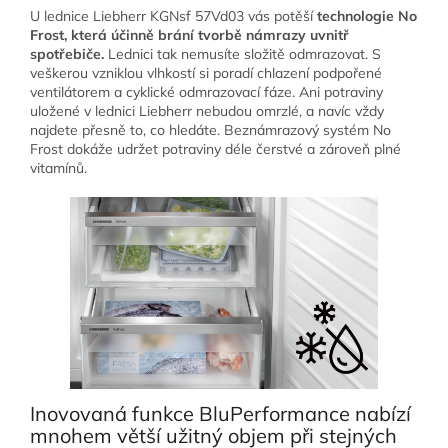
U lednice Liebherr KGNsf 57Vd03 vás potěší
technologie No
Frost, která účinně brání tvorbě námrazy uvnitř
spotřebiče.
Lednici tak nemusíte složitě odmrazovat. S
veškerou vzniklou vlhkostí si poradí chlazení podpořené
ventilátorem a cyklické odmrazovací fáze. Ani potraviny
uložené v lednici Liebherr nebudou omrzlé, a navíc vždy
najdete přesně to, co hledáte. Beznámrazový systém No
Frost dokáže udržet potraviny déle čerstvé a zároveň plné
vitamínů.
Inovovaná funkce BluPerformance nabízí
mnohem větší užitný objem při stejných