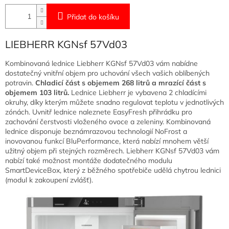
Přidat do košíku
LIEBHERR KGNsf 57Vd03
Kombinovaná lednice Liebherr KGNsf 57Vd03 vám nabídne
dostatečný vnitřní objem pro uchování všech vašich oblíbených
potravin.
Chladicí část s objemem 268 litrů a mrazící část s
objemem 103 litrů.
Lednice Liebherr je vybavena 2 chladícími
okruhy, díky kterým můžete snadno regulovat teplotu v jednotlivých
zónách. Uvnitř lednice naleznete EasyFresh přihrádku pro
zachování čerstvosti vloženého ovoce a zeleniny. Kombinovaná
lednice disponuje beznámrazovou technologií NoFrost a
inovovanou funkcí BluPerformance, která nabízí mnohem větší
užitný objem při stejných rozměrech. Liebherr KGNsf 57Vd03 vám
nabízí také možnost montáže dodatečného modulu
SmartDeviceBox, který z běžného spotřebiče udělá chytrou lednici
(modul k zakoupení zvlášť).