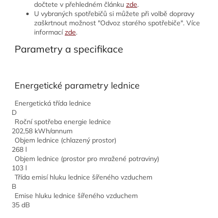
dočtete v přehledném článku
zde
.
U vybraných spotřebičů si můžete při volbě dopravy
zaškrtnout možnost "Odvoz starého spotřebiče". Více
informací
zde
.
Parametry a specifikace
Energetické parametry lednice
Energetická třída lednice
D
Roční spotřeba energie lednice
202,58 kWh/annum
Objem lednice (chlazený prostor)
268 l
Objem lednice (prostor pro mražené potraviny)
103 l
Třída emisí hluku lednice šířeného vzduchem
B
Emise hluku lednice šířeného vzduchem
35 dB