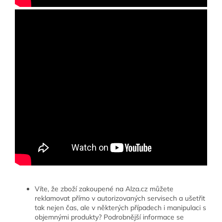
Víte, že zboží zakoupené na Alza.cz můžete
reklamovat přímo v autorizovaných servisech a ušetřit
tak nejen čas, ale v některých případech i manipulaci s
objemnými produkty? Podrobnější informace se