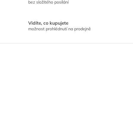
bez složitého posílání
Vidíte, co kupujete
možnost prohlédnutí na prodejně
Z
á
p
a
t
í