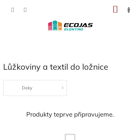
Přejít
NÁKU
na
obsah
KOŠÍK
Lůžkoviny a textil do ložnice
Deky
Produkty teprve připravujeme.