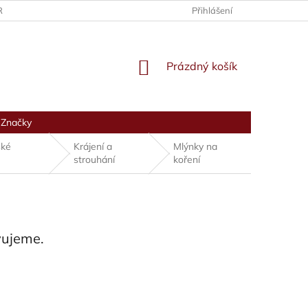
RANY OSOBNÍCH ÚDAJŮ
Přihlášení
NÁKUPNÍ
Prázdný košík
KOŠÍK
Značky
ské
Krájení a
Mlýnky na
strouhání
koření
vujeme.