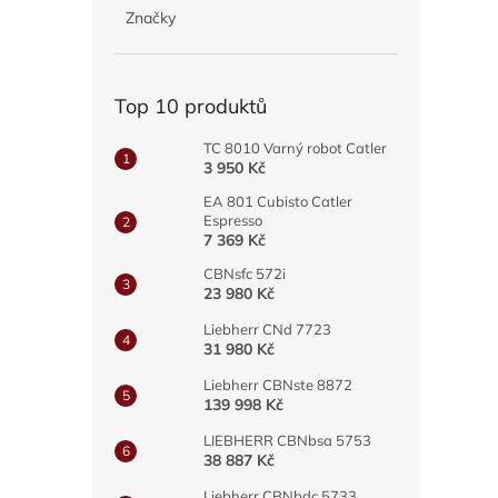
p
Značky
a
n
e
Top 10 produktů
l
TC 8010 Varný robot Catler
3 950 Kč
EA 801 Cubisto Catler
Espresso
7 369 Kč
CBNsfc 572i
23 980 Kč
Liebherr CNd 7723
31 980 Kč
Liebherr CBNste 8872
139 998 Kč
LIEBHERR CBNbsa 5753
38 887 Kč
Liebherr CBNbdc 5733