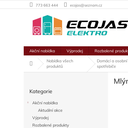
Přejít
773 663 444
ecojas@seznam.cz
na
obsah
Akční nabídka
Výprodej
Rozbalené produk
Nabídka všech
Domácí a osobní
Domů
produktů
spotřebiče
P
Mlý
o
Přeskočit
s
Kategorie
kategorie
t
r
Akční nabídka
a
Aktuální akce
n
Výprodej
n
í
Rozbalené produkty