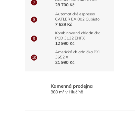
28 700 Kč
Automatické espresso
CATLER EA 802 Cubisto
7 539 Kč
Kombinovaná chladnička
PCD 3132 ENFX
12 990 Kč
Americká chladnička PXI
3652 X
21 990 Kč
Kamenná prodejna
880 m² v Hlučíně
Z
á
p
a