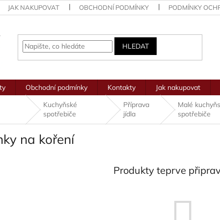
JAK NAKUPOVAT
OBCHODNÍ PODMÍNKY
PODMÍNKY OCH
HLEDAT
ty
Obchodní podmínky
Kontakty
Jak nakupovat
Kuchyňské
Příprava
Malé kuchyň
spotřebiče
jídla
spotřebiče
nky na koření
Produkty teprve připra