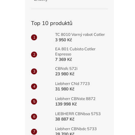
a
n
e
Top 10 produktů
l
TC 8010 Varný robot Catler
3 950 Kč
EA 801 Cubisto Catler
Espresso
7 369 Kč
CBNsfc 572i
23 980 Kč
Liebherr CNd 7723
31 980 Kč
Liebherr CBNste 8872
139 998 Kč
LIEBHERR CBNbsa 5753
38 887 Kč
Liebherr CBNbdc 5733
28 700 Kč