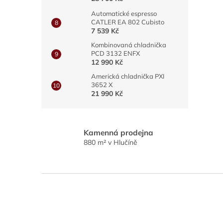
Automatické espresso
CATLER EA 802 Cubisto
7 539 Kč
Kombinovaná chladnička
PCD 3132 ENFX
12 990 Kč
Americká chladnička PXI
3652 X
21 990 Kč
Kamenná prodejna
880 m² v Hlučíně
Z
á
p
a
t