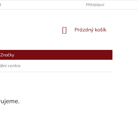
RANY OSOBNÍCH ÚDAJŮ
Přihlášení
NÁKUPNÍ
Prázdný košík
KOŠÍK
Značky
ální centra
vujeme.