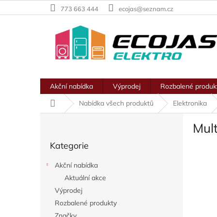
Přejít
773 663 444
ecojas@seznam.cz
na
obsah
Akční nabídka
Výprodej
Rozbalené produk
Domů
Nabídka všech produktů
Elektronika
P
Mult
o
Přeskočit
s
Kategorie
kategorie
t
r
Akční nabídka
a
Aktuální akce
n
Výprodej
n
í
Rozbalené produkty
p
Značky