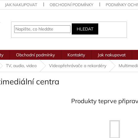
JAK NAKUPOVAT
OBCHODNÍ PODMÍNKY
PODMÍNKY OCH
HLEDAT
ty
Obchodní podmínky
Kontakty
Jak nakupovat
TV, audio, video
Videopřehrávače a rekordéry
Multimedi
imediální centra
Produkty teprve připra