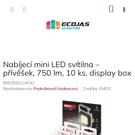
Přejít
NÁKU
na
obsah
KOŠÍK
Nabíjecí mini LED svítilna –
přívěšek, 750 lm, 10 ks, display box
8592920124741
Průměrné
Neohodnoceno
Podrobnosti hodnocení
Značka:
EMOS
hodnocení
produktu
je
0,0
z
5
hvězdiček.