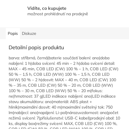
Vidíte, co kupujete
možnost prohlédnutí na prodejně
Popis
Diskuze
Detailní popis produktu
barva: stříbrná, černá|baterie součástí balení: ano|doba
nabíjení: 1 h|doba svícení: 45 min – 2 h|doba svícení detail:
MAX – 45 min, COB LED (CW) 100 % – 1 h, COB LED (CW)
50 % – 1,5 h, COB LED (WW) 100 % – 1,5 h, COB LED
(WW) 50 % – 2 h|dosvit: MAX – 40 m, COB LED (CW) 100
% – 35 m, COB LED (CW) 50 % – 20 m, COB LED (WW)
100 % – 30 m, COB LED (WW) 50 % – 20 m|fokus:
ne|hmotnost: 37 g|LED indikace nabíjení: ano|LED indikace
stavu akumulátoru: ano|materiál: ABS plast +
hliník|maximální dosvit: 40 m|maximální světelný tok: 750
lm|nabíjecí: ano|napájení: Li-pol|nárazuvzdornost: ano|počet
režimů svícení: 7|příslušenství: USB-C kabel|prodejní obal: 10
ks, display box|režimy svícení: MAX, COB LED (CW) 100 %,