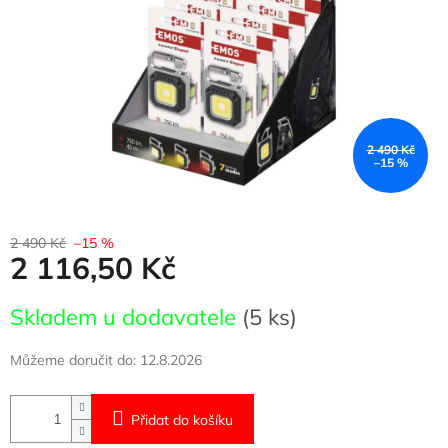
2 490 Kč
–15 %
2 490 Kč
–15 %
2 116,50 Kč
Měrná
Skladem u dodavatele
(5 ks)
cena:
Můžeme doručit do:
12.8.2026
Přidat do košíku