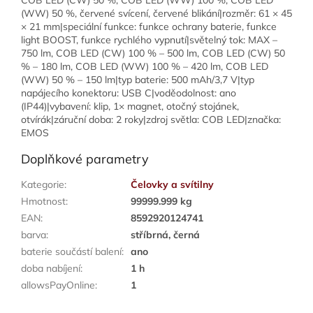
COB LED (CW) 50 %, COB LED (WW) 100 %, COB LED
(WW) 50 %, červené svícení, červené blikání|rozměr: 61 × 45
× 21 mm|speciální funkce: funkce ochrany baterie, funkce
light BOOST, funkce rychlého vypnutí|světelný tok: MAX –
750 lm, COB LED (CW) 100 % – 500 lm, COB LED (CW) 50
% – 180 lm, COB LED (WW) 100 % – 420 lm, COB LED
(WW) 50 % – 150 lm|typ baterie: 500 mAh/3,7 V|typ
napájecího konektoru: USB C|voděodolnost: ano
(IP44)|vybavení: klip, 1× magnet, otočný stojánek,
otvírák|záruční doba: 2 roky|zdroj světla: COB LED|značka:
EMOS
Doplňkové parametry
Kategorie
:
Čelovky a svítilny
Hmotnost
:
99999.999 kg
EAN
:
8592920124741
barva
:
stříbrná, černá
baterie součástí balení
:
ano
doba nabíjení
:
1 h
allowsPayOnline
:
1