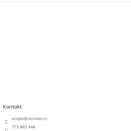
Z
á
p
a
t
í
Kontakt
ecojas
@
seznam.cz
773 663 444