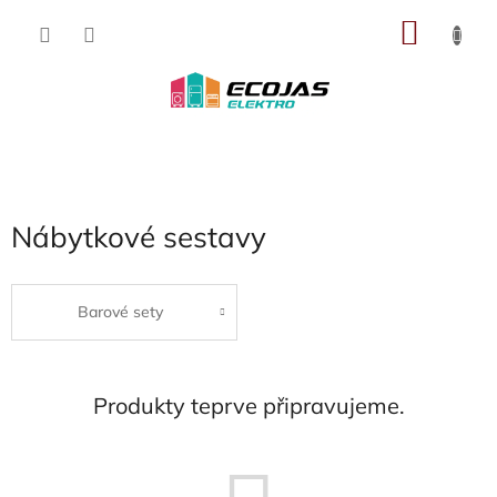
Přejít
NÁKU
na
obsah
KOŠÍK
Nábytkové sestavy
Barové sety
Produkty teprve připravujeme.