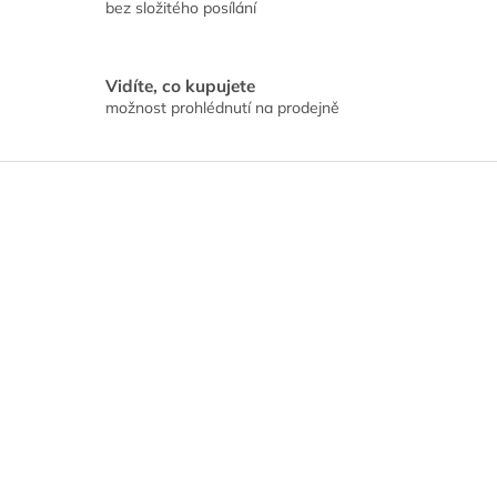
bez složitého posílání
Vidíte, co kupujete
možnost prohlédnutí na prodejně
Z
á
p
a
t
í