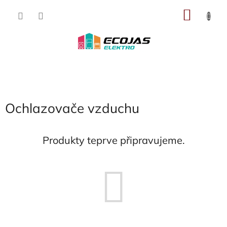
Přejít
NÁKU
na
obsah
KOŠÍK
Ochlazovače vzduchu
Produkty teprve připravujeme.