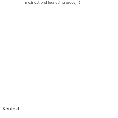
možnost prohlédnutí na prodejně
Z
á
p
a
t
í
Kontakt