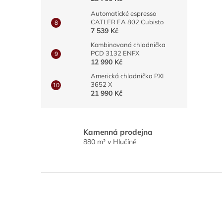
Automatické espresso
CATLER EA 802 Cubisto
7 539 Kč
Kombinovaná chladnička
PCD 3132 ENFX
12 990 Kč
Americká chladnička PXI
3652 X
21 990 Kč
Kamenná prodejna
880 m² v Hlučíně
Z
á
p
a
t