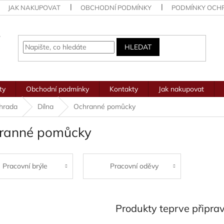
JAK NAKUPOVAT
OBCHODNÍ PODMÍNKY
PODMÍNKY OCH
HLEDAT
ty
Obchodní podmínky
Kontakty
Jak nakupovat
ahrada
Dílna
Ochranné pomůcky
ranné pomůcky
Pracovní brýle
Pracovní oděvy
Produkty teprve připra