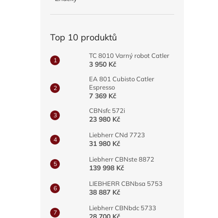
a
n
e
Top 10 produktů
l
TC 8010 Varný robot Catler
3 950 Kč
EA 801 Cubisto Catler
Espresso
7 369 Kč
CBNsfc 572i
23 980 Kč
Liebherr CNd 7723
31 980 Kč
Liebherr CBNste 8872
139 998 Kč
LIEBHERR CBNbsa 5753
38 887 Kč
Liebherr CBNbdc 5733
28 700 Kč