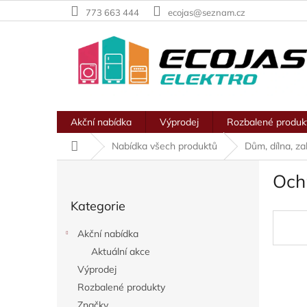
Přejít
773 663 444
ecojas@seznam.cz
na
obsah
Akční nabídka
Výprodej
Rozbalené produk
Domů
Nabídka všech produktů
Dům, dílna, z
P
Och
o
Přeskočit
s
Kategorie
kategorie
t
r
Akční nabídka
a
Aktuální akce
n
Výprodej
n
í
Rozbalené produkty
p
Značky