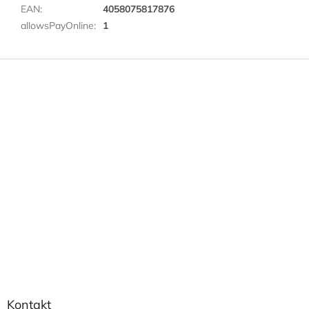
EAN
:
4058075817876
allowsPayOnline
:
1
Z
á
p
a
t
í
Kontakt