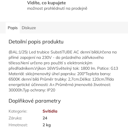
Vidíte, co kupujete
možnost prohlédnutí na prodejně
Popis
Diskuze
Detailní popis produktu
(BAL:1/25) Led trubice SubstiTUBE AC denní bíláUrčena na
přímé zapojení na 230V - do prázdného zářivkového
tělesa.Není určeno pro použití s elektronickým
předřadníkem.Výkon 16WSvětelný tok: 1800 lm. Patice: G13
Materiál: skloJmenovitý úhel paprsku: 200°Teplota barvy:
6500K denní bílá Průměr trubky: 2,7cm.Délka: 120cm.Třída
energetické účinnosti: A+.Průměrná jmenovitá životnost:
30000h.Typ ochrany: IP20
Doplňkové parametry
Kategorie
:
Svítidla
Záruka
:
24
Hmotnost
:
2 kg