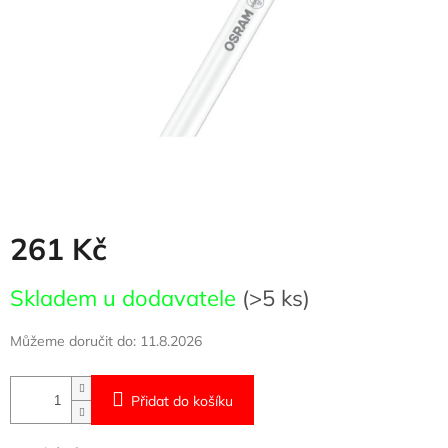
261 Kč
Měrná
Skladem u dodavatele
(>5 ks)
cena:
Můžeme doručit do:
11.8.2026
Přidat do košíku