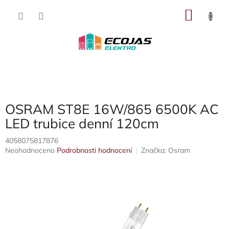
Přejít
NÁKU
na
obsah
KOŠÍK
OSRAM ST8E 16W/865 6500K AC
LED trubice denní 120cm
4058075817876
Průměrné
Neohodnoceno
Podrobnosti hodnocení
Značka:
Osram
hodnocení
produktu
je
0,0
z
5
hvězdiček.