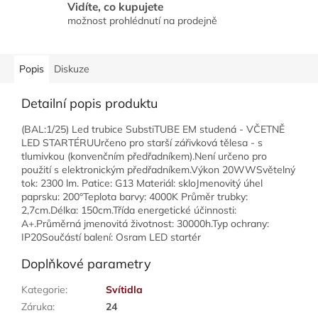
Vidíte, co kupujete
možnost prohlédnutí na prodejně
Popis
Diskuze
Detailní popis produktu
(BAL:1/25) Led trubice SubstiTUBE EM studená - VČETNĚ
LED STARTÉRUUrčeno pro starší zářivková tělesa - s
tlumivkou (konvenčním předřadníkem).Není určeno pro
použití s elektronickým předřadníkem.Výkon 20WWSvětelný
tok: 2300 lm. Patice: G13 Materiál: skloJmenovitý úhel
paprsku: 200°Teplota barvy: 4000K Průměr trubky:
2,7cm.Délka: 150cm.Třída energetické účinnosti:
A+.Průměrná jmenovitá životnost: 30000h.Typ ochrany:
IP20Součástí balení: Osram LED startér
Doplňkové parametry
Kategorie
:
Svítidla
Záruka
:
24