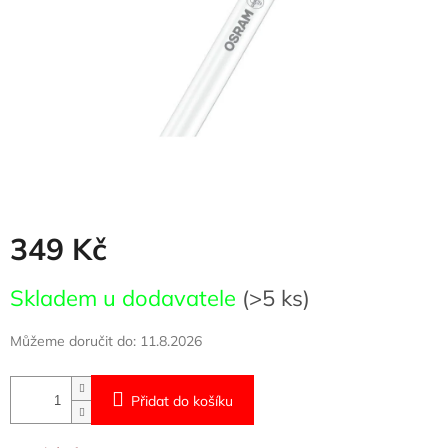
349 Kč
Měrná
Skladem u dodavatele
(>5 ks)
cena:
Můžeme doručit do:
11.8.2026
Přidat do košíku