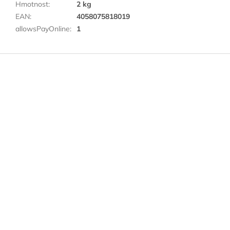
Hmotnost
:
2 kg
EAN
:
4058075818019
allowsPayOnline
:
1
Z
á
p
a
t
í