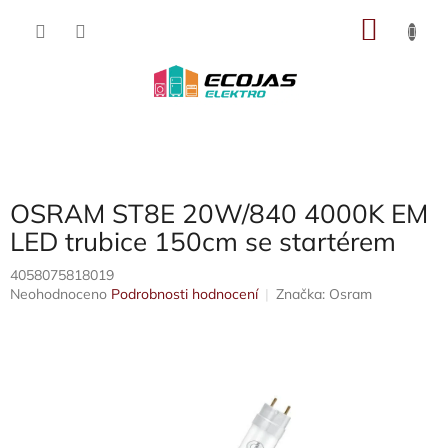
Přejít
NÁKU
na
obsah
KOŠÍK
OSRAM ST8E 20W/840 4000K EM
LED trubice 150cm se startérem
4058075818019
Průměrné
Neohodnoceno
Podrobnosti hodnocení
Značka:
Osram
hodnocení
produktu
je
0,0
z
5
hvězdiček.