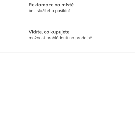
Reklamace na místě
bez složitého posílání
Vidíte, co kupujete
možnost prohlédnutí na prodejně
Z
á
p
a
t
í