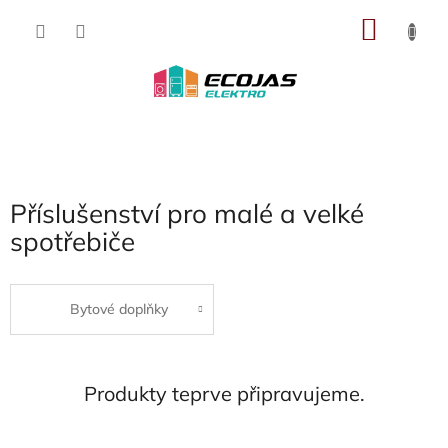
Přejít
NÁKU
na
obsah
KOŠÍK
Příslušenství pro malé a velké
spotřebiče
Bytové doplňky
Produkty teprve připravujeme.