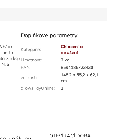
Doplňkové parametry
Wh/rok
Chlazení a
Kategorie
:
m netto
mražení
ta 2,5 kg /
Hmotnost
:
2 kg
, N, ST
EAN
:
8594186723430
148,2 x 55,2 x 62,1
velikost
:
cm
allowsPayOnline
:
1
OTEVÍRACÍ DOBA
ce k nákupu