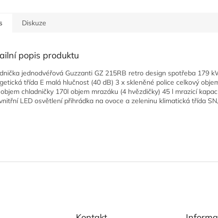
s
Diskuze
ailní popis produktu
dnička jednodvéřová Guzzanti GZ 215RB retro design spotřeba 179 k
getická třída E malá hlučnost (40 dB) 3 x skleněné police celkový obje
 objem chladničky 170l objem mrazáku (4 hvězdičky) 45 l mrazicí kapaci
vnitřní LED osvětlení přihrádka na ovoce a zeleninu klimatická třída SN
Kontakt
Informa