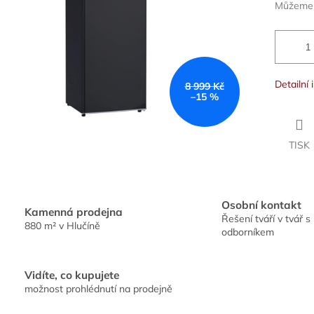
Můžeme d
Detailní
8 999 Kč
–15 %
TISK
Osobní kontakt
Kamenná prodejna
Řešení tváří v tvář s
880 m² v Hlučíně
odborníkem
Vidíte, co kupujete
možnost prohlédnutí na prodejně