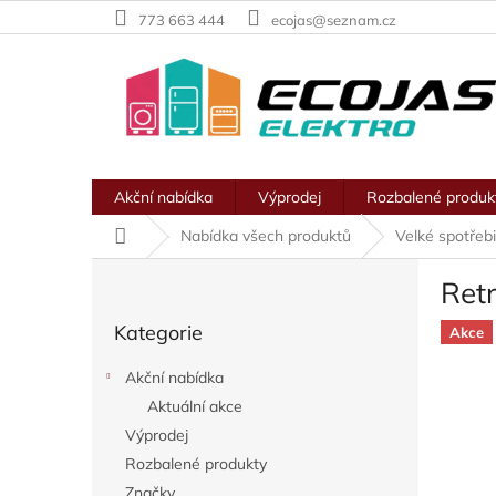
Přejít
773 663 444
ecojas@seznam.cz
na
obsah
Akční nabídka
Výprodej
Rozbalené produk
Domů
Nabídka všech produktů
Velké spotřeb
P
Ret
o
Přeskočit
s
Kategorie
kategorie
Akce
t
r
Akční nabídka
a
Aktuální akce
n
Výprodej
n
í
Rozbalené produkty
p
Značky