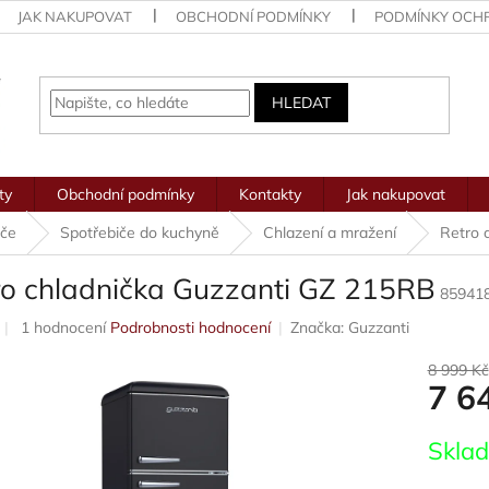
JAK NAKUPOVAT
OBCHODNÍ PODMÍNKY
PODMÍNKY OCH
HLEDAT
ty
Obchodní podmínky
Kontakty
Jak nakupovat
iče
Spotřebiče do kuchyně
Chlazení a mražení
Retro 
ro chladnička Guzzanti GZ 215RB
85941
Průměrné
1 hodnocení
Podrobnosti hodnocení
Značka:
Guzzanti
hodnocení
produktu
8 999 Kč
7 6
je
5,0
z
Měrná
Skla
5
cena:
hvězdiček.