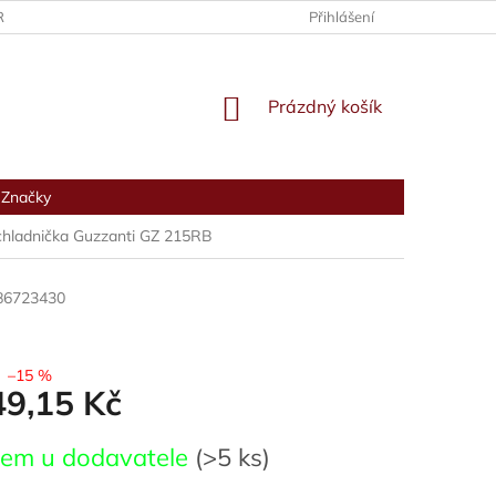
RANY OSOBNÍCH ÚDAJŮ
Přihlášení
NÁKUPNÍ
Prázdný košík
KOŠÍK
Značky
chladnička Guzzanti GZ 215RB
86723430
–15 %
49,15 Kč
dem u dodavatele
(>5 ks)