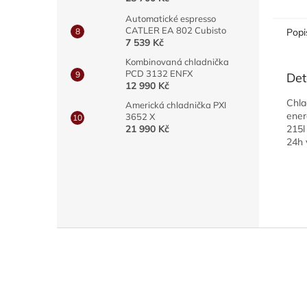
Automatické espresso
CATLER EA 802 Cubisto
Popi
7 539 Kč
Kombinovaná chladnička
PCD 3132 ENFX
Det
12 990 Kč
Chla
Americká chladnička PXI
ener
3652 X
21 990 Kč
215l
24h 
Z
á
p
a
t