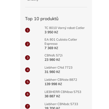
a
n
e
Top 10 produktů
l
TC 8010 Varný robot Catler
3 950 Kč
EA 801 Cubisto Catler
Espresso
7 369 Kč
CBNsfc 572i
23 980 Kč
Liebherr CNd 7723
31 980 Kč
Liebherr CBNste 8872
139 998 Kč
LIEBHERR CBNbsa 5753
38 887 Kč
Liebherr CBNbdc 5733
28 700 Kč