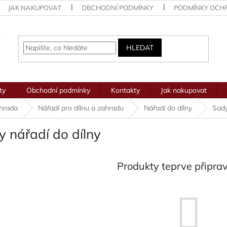
JAK NAKUPOVAT
OBCHODNÍ PODMÍNKY
PODMÍNKY OCH
HLEDAT
ty
Obchodní podmínky
Kontakty
Jak nakupovat
ahrada
Nářadí pro dílnu a zahradu
Nářadí do dílny
Sady
 nářadí do dílny
Produkty teprve připra