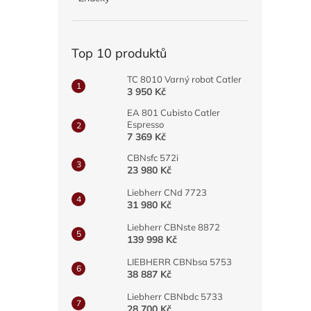
a
n
e
Top 10 produktů
l
TC 8010 Varný robot Catler
3 950 Kč
EA 801 Cubisto Catler
Espresso
7 369 Kč
CBNsfc 572i
23 980 Kč
Liebherr CNd 7723
31 980 Kč
Liebherr CBNste 8872
139 998 Kč
LIEBHERR CBNbsa 5753
38 887 Kč
Liebherr CBNbdc 5733
28 700 Kč