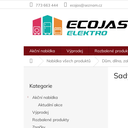
Přejít
773 663 444
ecojas@seznam.cz
na
obsah
Akční nabídka
Výprodej
Rozbalené produk
Domů
Nabídka všech produktů
Dům, dílna, z
P
Sady
o
Přeskočit
s
Kategorie
kategorie
t
r
Akční nabídka
a
Aktuální akce
n
Výprodej
n
í
Rozbalené produkty
p
Značky