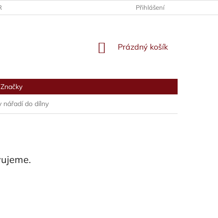
RANY OSOBNÍCH ÚDAJŮ
Přihlášení
NÁKUPNÍ
Prázdný košík
KOŠÍK
Značky
 nářadí do dílny
vujeme.