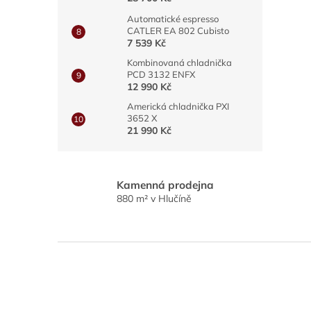
Automatické espresso
CATLER EA 802 Cubisto
7 539 Kč
Kombinovaná chladnička
PCD 3132 ENFX
12 990 Kč
Americká chladnička PXI
3652 X
21 990 Kč
Kamenná prodejna
880 m² v Hlučíně
Z
á
p
a
t