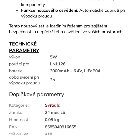
komponenty
Funkce nouzového osvětlení:
Automatické zapnutí při
výpadku proudu
Tento nouzový set je ideálním řešením pro zajištění
bezpečnosti a nepřetržitého osvětlení ve vašich prostorách.
TECHNICKÉ
PARAMETRY
výkon
5W
použití pro
LNL126
baterie
3000mAh - 6.4V, LiFeP04
doba svícení při
3h
výpadku proudu
Doplňkové parametry
Kategorie
:
Svítidla
Záruka
:
24 měsíců
Hmotnost
:
0.05 kg
EAN
:
8585040916655
Výkon (W)
:
≤10