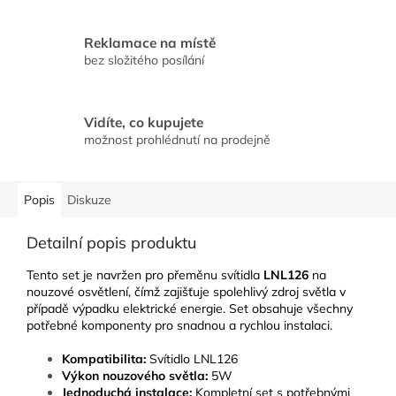
Reklamace na místě
bez složitého posílání
Vidíte, co kupujete
možnost prohlédnutí na prodejně
Popis
Diskuze
Detailní popis produktu
Tento set je navržen pro přeměnu svítidla
LNL126
na
nouzové osvětlení, čímž zajišťuje spolehlivý zdroj světla v
případě výpadku elektrické energie. Set obsahuje všechny
potřebné komponenty pro snadnou a rychlou instalaci.
Kompatibilita:
Svítidlo LNL126
Výkon nouzového světla:
5W
Jednoduchá instalace:
Kompletní set s potřebnými