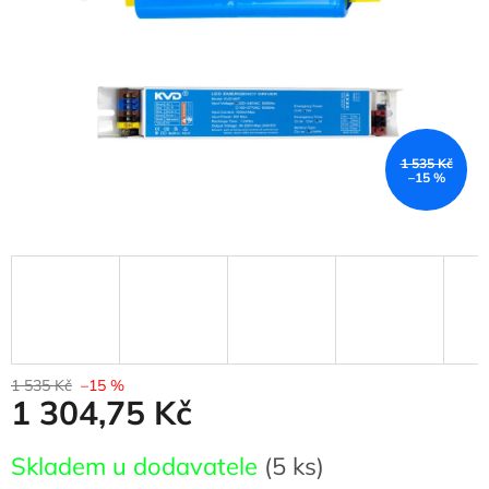
1 535 Kč
–15 %
1 535 Kč
–15 %
1 304,75 Kč
Měrná
Skladem u dodavatele
(5 ks)
cena: