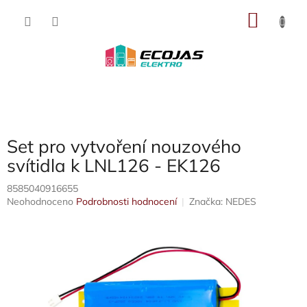
Přejít
NÁKU
na
obsah
KOŠÍK
Set pro vytvoření nouzového
svítidla k LNL126 - EK126
8585040916655
Průměrné
Neohodnoceno
Podrobnosti hodnocení
Značka:
NEDES
hodnocení
produktu
je
0,0
z
5
hvězdiček.