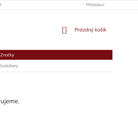
RANY OSOBNÍCH ÚDAJŮ
Přihlášení
NÁKUPNÍ
Prázdný košík
KOŠÍK
Značky
Sodobary
vujeme.