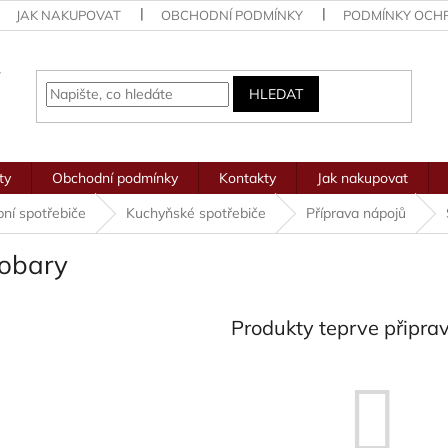
JAK NAKUPOVAT
OBCHODNÍ PODMÍNKY
PODMÍNKY OCH
HLEDAT
ty
Obchodní podmínky
Kontakty
Jak nakupovat
ní spotřebiče
Kuchyňské spotřebiče
Příprava nápojů
obary
Produkty teprve připra