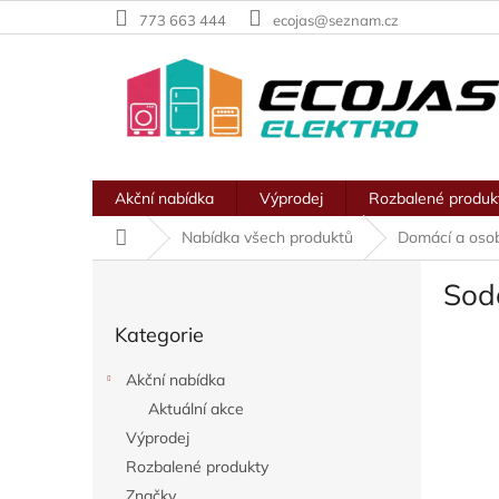
Přejít
773 663 444
ecojas@seznam.cz
na
obsah
Akční nabídka
Výprodej
Rozbalené produk
Domů
Nabídka všech produktů
Domácí a osob
P
Sod
o
Přeskočit
s
Kategorie
kategorie
t
r
Akční nabídka
a
Aktuální akce
n
Výprodej
n
í
Rozbalené produkty
p
Značky