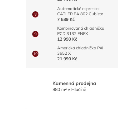
Automatické espresso
CATLER EA 802 Cubisto
7 539 Kč
Kombinovaná chladnička
PCD 3132 ENFX
12 990 Kč
Americká chladnička PXI
3652 X
21 990 Kč
Kamenná prodejna
880 m² v Hlučíně
Z
á
p
a
t