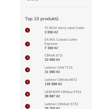
a
n
e
Top 10 produktů
l
TC 8010 Varný robot Catler
3 950 Kč
EA 801 Cubisto Catler
Espresso
7 369 Kč
CBNsfc 572i
23 980 Kč
Liebherr CNd 7723
31 980 Kč
Liebherr CBNste 8872
139 998 Kč
LIEBHERR CBNbsa 5753
38 887 Kč
Liebherr CBNbdc 5733
28 700 Kč