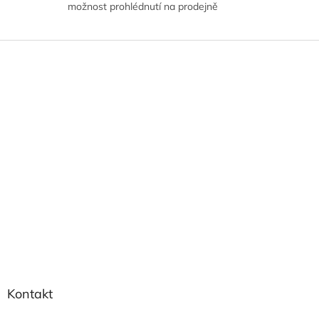
možnost prohlédnutí na prodejně
Z
á
p
a
t
í
Kontakt