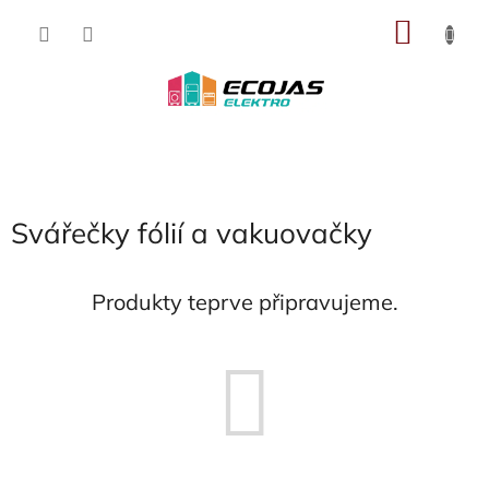
Přejít
NÁKU
na
obsah
KOŠÍK
Svářečky fólií a vakuovačky
Produkty teprve připravujeme.