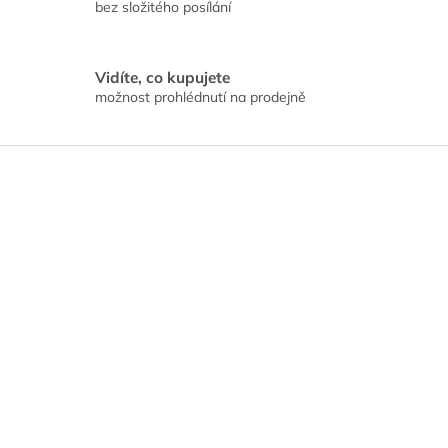
bez složitého posílání
Vidíte, co kupujete
možnost prohlédnutí na prodejně
Z
á
p
a
t
í