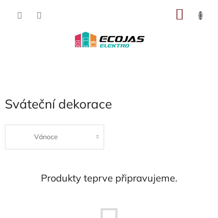
Přejít
NÁKU
na
obsah
KOŠÍK
Sváteční dekorace
Vánoce
Produkty teprve připravujeme.