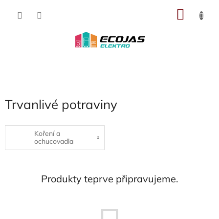
Přejít
NÁKU
na
obsah
KOŠÍK
Trvanlivé potraviny
Koření a
ochucovadla
Produkty teprve připravujeme.