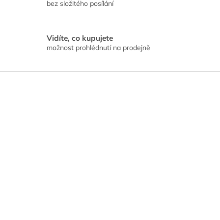
bez složitého posílání
Vidíte, co kupujete
možnost prohlédnutí na prodejně
Z
á
p
a
t
í