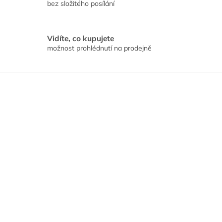
bez složitého posílání
Vidíte, co kupujete
možnost prohlédnutí na prodejně
Z
á
p
a
t
í