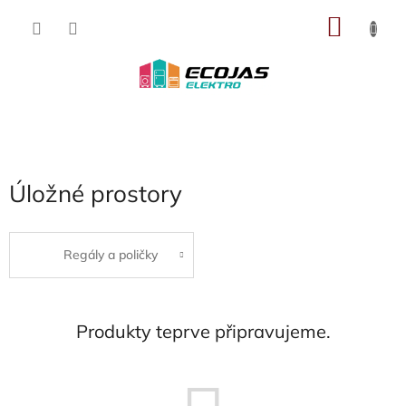
Přejít
NÁKU
na
obsah
KOŠÍK
Úložné prostory
Regály a poličky
Produkty teprve připravujeme.