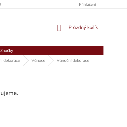
RANY OSOBNÍCH ÚDAJŮ
Přihlášení
NÁKUPNÍ
Prázdný košík
KOŠÍK
Značky
ní dekorace
Vánoce
Vánoční dekorace
vujeme.