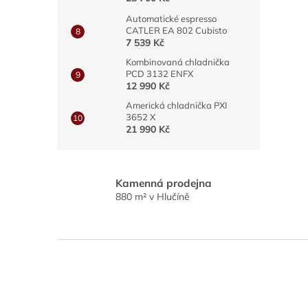
Automatické espresso
CATLER EA 802 Cubisto
7 539 Kč
Kombinovaná chladnička
PCD 3132 ENFX
12 990 Kč
Americká chladnička PXI
3652 X
21 990 Kč
Kamenná prodejna
880 m² v Hlučíně
Z
á
p
a
t