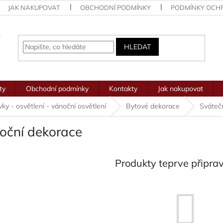
JAK NAKUPOVAT
OBCHODNÍ PODMÍNKY
PODMÍNKY OCH
HLEDAT
ty
Obchodní podmínky
Kontakty
Jak nakupovat
ovky - osvětlení - vánoční osvětlení
Bytové dekorace
Sváteč
oční dekorace
Produkty teprve připra