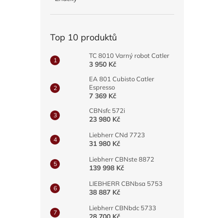
a
n
e
Top 10 produktů
l
TC 8010 Varný robot Catler
3 950 Kč
EA 801 Cubisto Catler
Espresso
7 369 Kč
CBNsfc 572i
23 980 Kč
Liebherr CNd 7723
31 980 Kč
Liebherr CBNste 8872
139 998 Kč
LIEBHERR CBNbsa 5753
38 887 Kč
Liebherr CBNbdc 5733
28 700 Kč