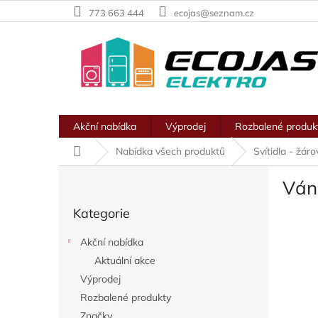
Přejít
773 663 444
ecojas@seznam.cz
na
obsah
Akční nabídka
Výprodej
Rozbalené produk
Domů
Nabídka všech produktů
Svítidla - žár
P
Ván
o
Přeskočit
s
Kategorie
kategorie
t
r
Akční nabídka
a
Aktuální akce
n
Výprodej
n
í
Rozbalené produkty
p
Značky