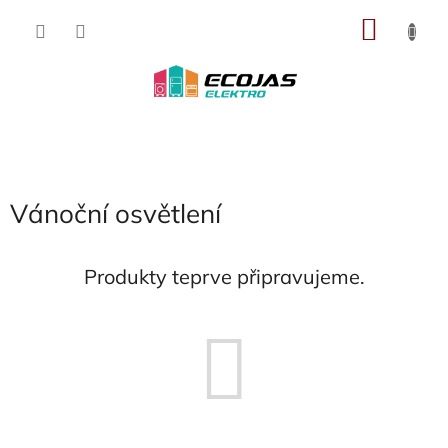
Přejít
NÁKU
na
obsah
KOŠÍK
Vánoční osvětlení
Produkty teprve připravujeme.