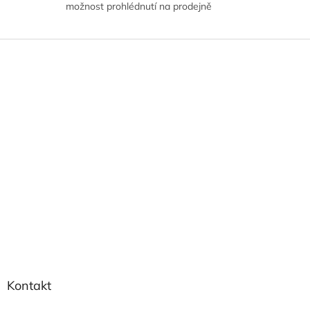
možnost prohlédnutí na prodejně
Z
á
p
a
t
í
Kontakt